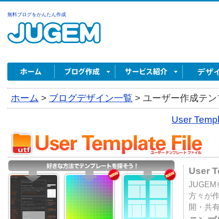
無料ブログをかんたん作成
ホーム
>
ブログデザイン一覧
>
ユーザー作成テンプ
User Tem
User 
JUGE
方々が
開・共