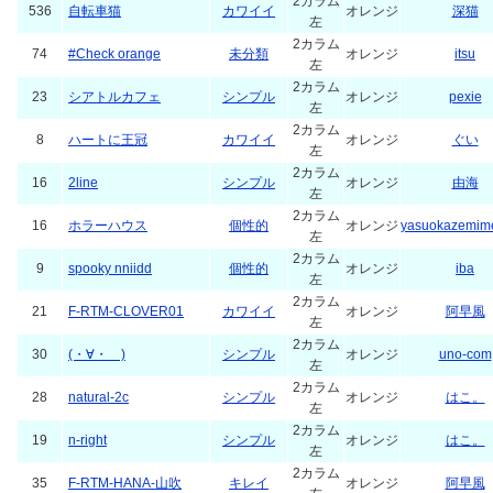
2カラム
536
自転車猫
カワイイ
オレンジ
深猫
左
2カラム
74
#Check orange
未分類
オレンジ
itsu
左
2カラム
23
シアトルカフェ
シンプル
オレンジ
pexie
左
2カラム
8
ハートに王冠
カワイイ
オレンジ
ぐい
左
2カラム
16
2line
シンプル
オレンジ
由海
左
2カラム
16
ホラーハウス
個性的
オレンジ
yasuokazemim
左
2カラム
9
spooky nniidd
個性的
オレンジ
iba
左
2カラム
21
F-RTM-CLOVER01
カワイイ
オレンジ
阿早風
左
2カラム
30
(・∀・ )
シンプル
オレンジ
uno-com
左
2カラム
28
natural-2c
シンプル
オレンジ
はこ。
左
2カラム
19
n-right
シンプル
オレンジ
はこ。
左
2カラム
35
F-RTM-HANA-山吹
キレイ
オレンジ
阿早風