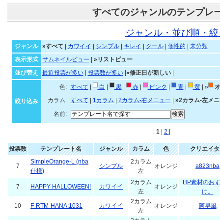
すべてのジャンルのテンプレ
ジャンル・並び順・絞
ジャンル
»すべて
|
カワイイ
|
シンプル
|
キレイ
|
クール
|
個性的
|
未分類
表示形式
サムネイルビュー
|
»リストビュー
並び替え
最近投票が多い
|
投票数が多い
|
»修正日が新しい
|
色:
すべて
|
白
|
黒
|
赤
|
ピンク
|
青
|
黄
|
»
オ
カラム:
すべて
|
1カラム
|
2カラム-右メニュー
|
»2カラム-左メ
絞り込み
名前:
|
1
|
2
|
投票数
テンプレート名
ジャンル
カラム
色
クリエイタ
SimpleOrange-L (nba
2カラム
7
シンプル
オレンジ
a823nba
仕様)
左
2カラム
HP素材のお
7
HAPPY HALLOWEEN!
カワイイ
オレンジ
左
け。
2カラム
10
F-RTM-HANA:1031
カワイイ
オレンジ
阿早風
左