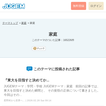
[pear_error: message="Success" code=0 mode=return level=notice
prefix="" info=""]
無料登録
ログイン
テーマトップ
家庭
家庭
家庭
このテーマのついた記事：165226件
このテーマに投稿された記事
『東大を目指すと決めてか...
JUGEMテーマ：学問・学校 JUGEMテーマ：家庭 前回の記事では、
東大を目指すと決めた瞬間と、 その覚悟の正体について書きました。
今回はその...
星野村から世界へ... | 2026.02.28 Sat 09:14