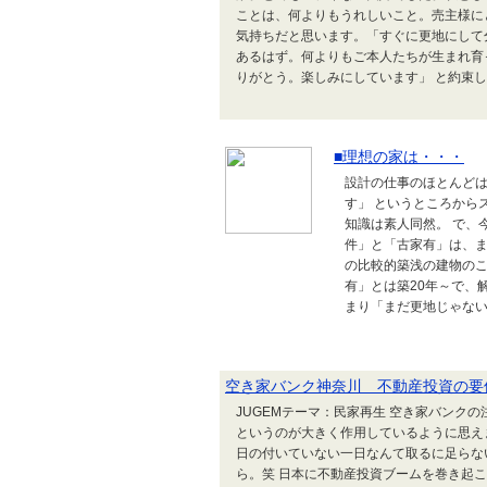
ことは、何よりもうれしいこと。売主様に
気持ちだと思います。「すぐに更地にして
あるはず。何よりもご本人たちが生まれ育
りがとう。楽しみにしています」 と約束し、
■理想の家は・・・
設計の仕事のほとんどは
す」 というところから
知識は素人同然。 で、
件」と「古家有」は、ま
の比較的築浅の建物のこ
有」とは築20年～で、
まり「まだ更地じゃないん
空き家バンク神奈川 不動産投資の要
JUGEMテーマ：民家再生 空き家バンク
というのが大きく作用しているように思え
日の付いていない一日なんて取るに足らな
ら。笑 日本に不動産投資ブームを巻き起こ