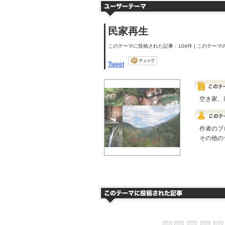
民家再生
このテーマに投稿された記事：104件 | このテーマの
Tweet
空き家、
作者のブ
その他の