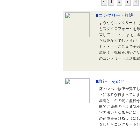
<
1
2
3
4
■コンクリート打設
ようやくコンクリート（
とスタイロフォームを
束して・・・。 まぁ、
た状態なんでしょうが
も・・・）ここまで全
感謝！（職種を増やさな
のコンクリート圧送風景
■詳細 その２
床のレベル修正が完了し
下に木片が挟まってい
基礎と土台の間に型枠
般的に縁側の下は通気
室内扱いとなるために
の荷重を受けるように
をしたらコンクリート