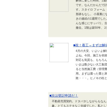
解体に要した時間、1週
です。なんだかんだで計
す。スタイロ フォーム
形跡もなし。 小屋裏に
きの連続の1週間でした
んな感じにサッパリ。
撤去。1階は築50年、２
■祝！着工→まずは解
4月の大安、いよいよ解
よね。今回、施工を依
対応も気質も、もちろ
いまは数少ない大工集
ると当然施工費（管理
用。まずは腐った畳と
敗・・・。ヒノキの柱と
■次は登記申請だ！
不動産売買契約。ドタバタしながらもなん
象。とてもステキなご夫婦でした。私とし