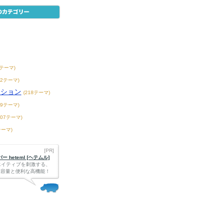
7テーマ)
42テーマ)
ンション
(218テーマ)
39テーマ)
407テーマ)
テーマ)
[PR]
 heteml [ヘテムル]
エイティブを刺激する、
Bの大容量と便利な高機能！