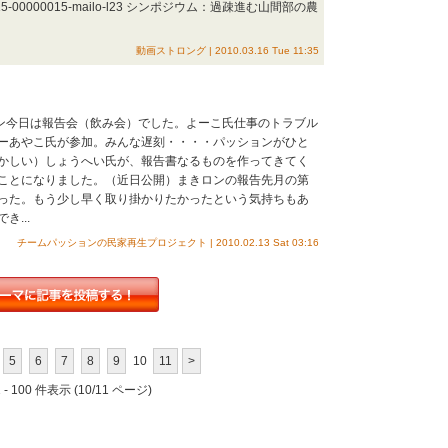
a=20100315-00000015-mailo-l23 シンポジウム：過疎進む山間部の農
動画ストロング | 2010.03.16 Tue 11:35
ロン今日は報告会（飲み会）でした。よーこ氏仕事のトラブル
ーあやこ氏が参加。みんな遅刻・・・・パッションがひと
かしい）しょうへい氏が、報告書なるものを作ってきてく
ことになりました。（近日公開）まきロンの報告先月の第
った。もう少し早く取り掛かりたかったという気持ちもあ
...
チームパッションの民家再生プロジェクト | 2010.02.13 Sat 03:16
5
6
7
8
9
10
11
>
- 100 件表示 (10/11 ページ)