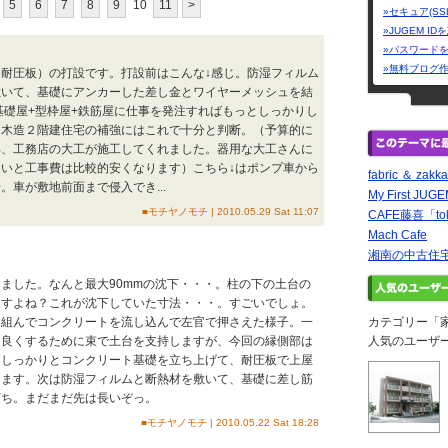
5
6
7
8
9
10
11
>
»セキュア(SS
»JUGEM I
»パスワード
»無料ブログ
耐圧板）の打設です。打設前はこんな↓感じ。防湿フィルム
敷いて、基礎にアンカーした差し金とワイヤーメッシュを結
基礎屋+型枠屋+鉄筋屋に仕事を発注すればもっとしっかりし
、木造２階建住宅の補強にはこれで十分と判断。（予算的に
部、工務店の大工が施工してくれました。器用な大工さんに
いと工事費は比較的安くなります）こちら↓はポンプ車から
fabric ＆ zakka
。車が敷地前面まで侵入でき...
My First JUG
■モチヤノモチ | 2010.05.29 Sat 11:07
CAFE藤喜「t
Mach Cafe
湘南の中古住宅
ました。なんと最大90mmの沈下・・・。柱の下の土台の
ますよね？これが沈下していた寸法・・・。すごいでしょ。
を組んでコンクリートを流し込んで左官で押さえた様子。一
カテゴリー「
を良くするために束で土台を支持しますが、今回の縁側部は
人気のユーザ
、しっかりとコンクリート基礎を立ち上げて、耐圧板で上屋
します。次は防湿フィルムと断熱材を敷いて、基礎に差し筋
打ち。まだまだ先は長いぞっ。
■モチヤノモチ | 2010.05.22 Sat 18:28