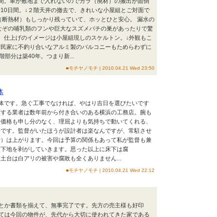
間。車が敷地まで入れないのでガラ（廃材）の搬出が面倒
10日間。↓２階天井の撤去で、きれいな小屋組とご対面で
（断熱材）もしっかり残っていて、ホッとひと安心。 漏水の
なぞの哺乳類のフンや巨大なスズメバチの巣があったりで驚
。仕上げのイメージは小屋組現しのスケルトン。↓外観もこ
古民家に不釣り合いなアルミ製のバルコニーもためらわずに
階部分は築40年。つまり新...
■モチヤノモチ | 2010.04.21 Wed 23:50
体
体です。急ぐ工事でなければ、やはり吉日を選びたいです
頼する業者は数年前から付き合いのある横浜の工務店。腕も
ん価格も申し分のなく、理屈よりも気持ちで動いてくれる、
団です。監督がいたほうが設計者は楽なんですが、常駐させ
費）は上がります。今回は予算の関係もあって私が監督も兼
床下地を剥がしていきます。思った以上に床下は腐
土台は白アリの被害や腐敗も全くありません...
■モチヤノモチ | 2010.04.21 Wed 22:12
とか書類を揃えて、無事完了です。先方の売主様も好印
ては今回の物件が、先代から大切に使われてきた家である