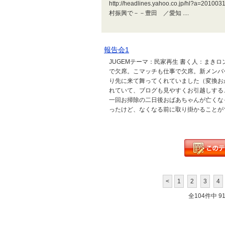
http://headlines.yahoo.co.jp/hl?
村振興で－－豊田 ／愛知 ....
報告会1
JUGEMテーマ：民家再生 書く人：まき
で欠席。こマッチも仕事で欠席。新メンバ
り先に来て舞ってくれていました（変換お
れていて、ブログも見やすくお引越しする
一回お掃除の二日後おばあちゃんが亡くな
ったけど、なくなる前に取り掛かることができ
<
1
2
3
4
全104件中 91 