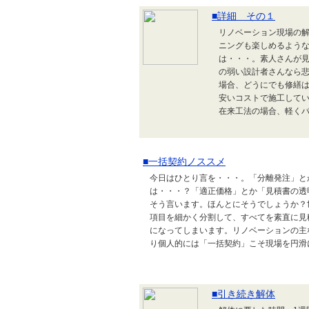
■詳細 その１
リノベーション現場の
ニングも楽しめるよう
は・・・。素人さんが見
の弱い設計者さんなら
場合、どうにでも修繕は
安いコストで施工してい
在来工法の場合、軽くバ
■一括契約ノススメ
今日はひとり言を・・・。「分離発注」と
は・・・？「適正価格」とか「見積書の透
そう言います。ほんとにそうでしょうか？
項目を細かく分割して、すべてを素直に見
になってしまいます。リノベーションの主
り個人的には「一括契約」こそ現場を円滑に
■引き続き解体