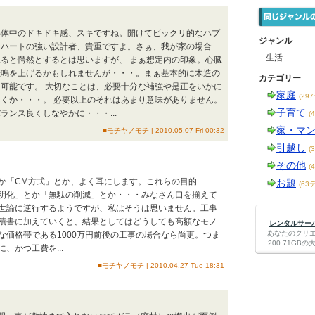
解体中のドキドキ感、スキですね。開けてビックリ的なハプ
ジャンル
なハートの強い設計者、貴重ですよ。さぁ、我が家の場合
生活
ると愕然とするとは思いますが、 まぁ想定内の印象。心臓
悲鳴を上げるかもしれませんが・・・。まぁ基本的に木造の
カテゴリー
可能です。 大切なことは、必要十分な補強や是正をいかに
家庭
(29
くか・・・。 必要以上のそれはあまり意味がありません。
子育て
ランス良くしなやかに・・・...
(
家・マ
■モチヤノモチ | 2010.05.07 Fri 00:32
引越し
(
その他
(
か「CM方式」とか、よく耳にします。これらの目的
お題
(63
明化」とか「無駄の削減」とか・・・みなさん口を揃えて
世論に逆行するようですが、私はそうは思いません。工事
積書に加えていくと、結果としてはどうしても高額なモノ
レンタルサーバー
あなたのクリ
な価格帯である1000万円前後の工事の場合なら尚更。つま
200.71G
、かつ工費を...
■モチヤノモチ | 2010.04.27 Tue 18:31