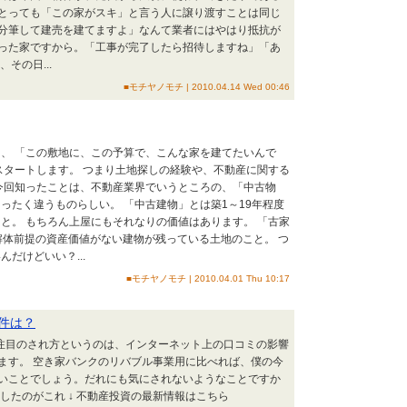
とっても「この家がスキ」と言う人に譲り渡すことは同じ
分筆して建売を建てますよ」なんて業者にはやはり抵抗が
った家ですから。「工事が完了したら招待しますね」「あ
その日...
■モチヤノモチ | 2010.04.14 Wed 00:46
、 「この敷地に、この予算で、こんな家を建てたいんで
スタートします。 つまり土地探しの経験や、不動産に関する
今回知ったことは、不動産業界でいうところの、「中古物
ったく違うものらしい。 「中古建物」とは築1～19年程度
と。 もちろん上屋にもそれなりの価値はあります。 「古家
解体前提の資産価値がない建物が残っている土地のこと。 つ
だけどいい？...
■モチヤノモチ | 2010.04.01 Thu 10:17
件は？
の注目のされ方というのは、インターネット上の口コミの影響
ます。 空き家バンクのリバブル事業用に比べれば、僕の今
いことでしょう。だれにも気にされないようなことですか
したのがこれ ↓ 不動産投資の最新情報はこちら