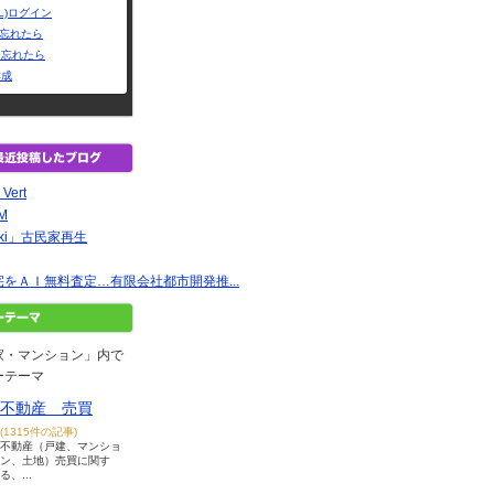
L)ログイン
Dを忘れたら
を忘れたら
作成
 Vert
EM
oki」古民家再生
をＡＩ無料査定…有限会社都市開発推...
家・マンション」内で
ーテーマ
不動産 売買
(1315件の記事)
不動産（戸建、マンショ
ン、土地）売買に関す
る、...