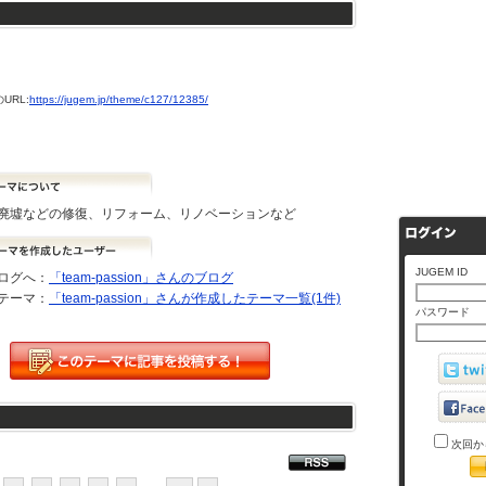
URL:
https://jugem.jp/theme/c127/12385/
廃墟などの修復、リフォーム、リノベーションなど
JUGEM ID
ログへ：
「team-passion」さんのブログ
テーマ：
「team-passion」さんが作成したテーマ一覧(1件)
パスワード
次回か