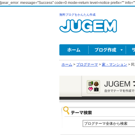
[pear_error: message="Success" code=0 mode=return level=notice prefix="" info=""
無料ブログをかんたん作成
ホーム
>
ブログテーマ
>
家・マンション
>
民