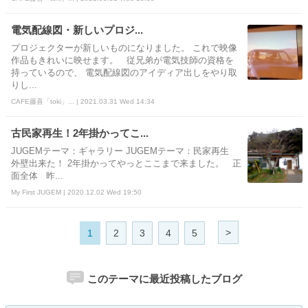
電気配線図・新しいプロジ...
プロジェクターが新しいものになりました。 これで映像
作品もきれいに映せます。 従兄弟が電気技師の資格を
持っているので、 電気配線図のアイディア出しをやり取
りし...
CAFE藤喜「toki」... | 2021.03.31 Wed 14:34
古民家再生！2年掛かってこ...
JUGEMテーマ：ギャラリー JUGEMテーマ：民家再生
外壁出来た！ 2年掛かってやっとここまで来ました。 正
面全体 昨...
My First JUGEM | 2020.12.02 Wed 19:50
>
1
2
3
4
5
このテーマに最近投稿したブログ