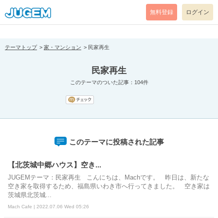
[pear_error: message="Success" code=0 mode=return level=notice
prefix="" info=""]
無料登録
ログイン
テーマトップ
家・マンション
民家再生
民家再生
このテーマのついた記事：104件
このテーマに投稿された記事
【北茨城中郷ハウス】空き...
JUGEMテーマ：民家再生 こんにちは、Machです。 昨日は、新たな
空き家を取得するため、福島県いわき市へ行ってきました。 空き家は
茨城県北茨城...
Mach Cafe | 2022.07.06 Wed 05:26