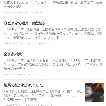
立市のホテルに宿泊しています。 茨城県に来たのは、北茨城市と高萩
市の空き家2...
Mach Cafe | 2022.05.01 Sun 05:34
◎空き家の運用 / 資産性を...
JUGEMテーマ：民家再生 全国の空き家率の増加が社会問題になって
おり、国や自治体、企業がその解決策を模索しています。実際のご相談
では、藤沢市内での空き家ではなく、東...
湘南の中古住宅を... | 2021.11.05 Fri 22:35
空き家対策
JUGEMテーマ：空き家・所有者不明土地問題 JUGEMテーマ：民家再
生 １．空き家問題の現状認識 人口減少社会において、『空き家』増
加の問題が浮上して...
Mach Cafe | 2021.07.04 Sun 22:22
地震で壁が剥がれました
2月にあった地震と最近頻発する地震の合わせ技で、 壁が
剥がれてしまいました。 皆様もお気を付けください。
JUGEMテーマ：民家再生
CAFE藤喜「toki」... | 2021.03.31 Wed 15:55