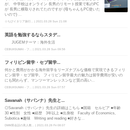
が、 中学校はオンライン 長男のリモート授業で私のPC
が 長男に横取りされてたのですが (母ちゃんもPC使いた
いので) ...
☆ちびイタリア旅行... | 2021.03.28 Sun 21:08
英語を勉強するならスタデ...
JUGEMテーマ：海外生活
CEBUIISUMAI - フ... | 2021.03.28 Sun 09:56
フィリピン留学・セブ留学...
何かと費用がかかる海外留学をリーズナブルな価格で実現できるフィリ
ピン留学・セブ留学。 フィリピン留学最大の魅力は留学費用が安いの
にも関わらず、マンツーマンレッスンなど質の高い...
CEBUIISUMAI - フ... | 2021.03.28 Sun 07:57
Savanah（サバンナ）先生と...
◎Savanah（サバンナ）先生の詳細はこちら ■国籍 セルビア ■年齢
30 ■性別 女性 ■経歴 3年以上 ■出身校 Faculty of Economics,
Subotica ■趣味 Writing and reading ■好きな...
DMM英会話の美人教... | 2021.03.26 Fri 08:07