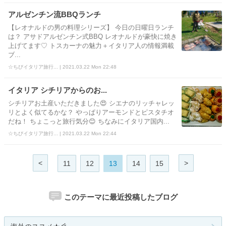
アルゼンチン流BBQランチ
【レオナルドの男の料理シリーズ】 今日の日曜日ランチ
は？ アサドアルゼンチン式BBQ レオナルドが豪快に焼き
上げてます♡ トスカーナの魅力＋イタリア人の情報満載
ブ...
☆ちびイタリア旅行... | 2021.03.22 Mon 22:48
イタリア シチリアからのお...
シチリアお土産いただきました😍 シエナのリッチャレッ
リとよく似てるかな？ やっぱりアーモンドとピスタチオ
だね！ ちょこっと旅行気分😊 ちなみにイタリア国内...
☆ちびイタリア旅行... | 2021.03.22 Mon 22:44
<
>
11
12
13
14
15
このテーマに最近投稿したブログ