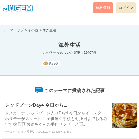
[pear_error: message="Success" code=0 mode=return level=notice
prefix="" info=""]
無料登録
ログイン
テーマトップ
その他
海外生活
海外生活
このテーマのついた記事：21407件
このテーマに投稿された記事
レッドゾーンDay4 今日から...
トスカーナ レッドゾーン入りDay4 今日からイースター
ホリデーがスタート！ 子供達の学校も4月6日までお休み
です😤 🇮🇹お婆ちゃんの手作りシリーズ🇮...
☆ちびイタリア旅行... | 2021.04.12 Mon 17:09