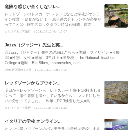
危険な感じが全くしないレ...
レッドゾーンのトスカーナ レッドになると学校がオンラ
イン授業 ＝給食がない！ ＝息子達の分もランチが必要だ
ってこと😤 昨年のロックダウン時は70日間、市内...
☆ちびイタリア旅行... | 2021.04.12 Mon 17:07
Jazzy（ジャジー）先生と英...
◎Jazzy（ジャジー）先生の詳細はこちら ■国籍 フィリピン ■年齢
33 ■性別 女性 ■経歴 3年以上 ■出身校 The National Teachers
College ■趣味 Big Bikes, motorcycles, cars ...
DMM英会話の美人教... | 2021.04.10 Sat 08:19
レッドゾーンからブウオン...
明日からレッドゾーンらしいトスカーナ😂 PCR検査しま
くって、陽性者数を増やしているからね… レッドにした
いの分かってました。 昨年にPCR検査した人=集...
☆ちびイタリア旅行... | 2021.03.28 Sun 21:40
イタリアの学校 オンライン...
オレンジ濃い目ゾーンのポンテデラ 小学校は登校します