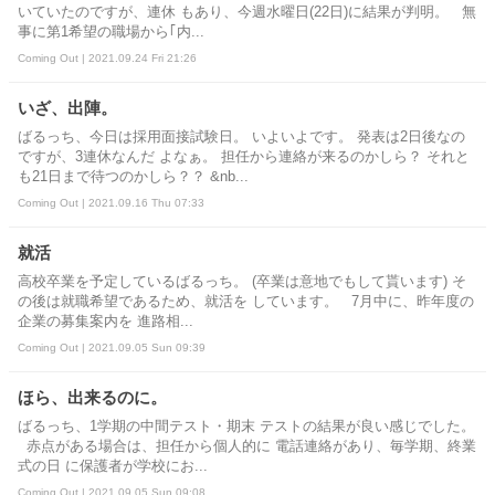
いていたのですが、連休 もあり、今週水曜日(22日)に結果が判明。 無
事に第1希望の職場から｢内...
Coming Out | 2021.09.24 Fri 21:26
いざ、出陣。
ばるっち、今日は採用面接試験日。 いよいよです。 発表は2日後なの
ですが、3連休なんだ よなぁ。 担任から連絡が来るのかしら？ それと
も21日まで待つのかしら？？ &nb...
Coming Out | 2021.09.16 Thu 07:33
就活
高校卒業を予定しているばるっち。 (卒業は意地でもして貰います) そ
の後は就職希望であるため、就活を しています。 7月中に、昨年度の
企業の募集案内を 進路相...
Coming Out | 2021.09.05 Sun 09:39
ほら、出来るのに。
ばるっち、1学期の中間テスト・期末 テストの結果が良い感じでした。
赤点がある場合は、担任から個人的に 電話連絡があり、毎学期、終業
式の日 に保護者が学校にお...
Coming Out | 2021.09.05 Sun 09:08