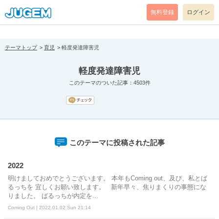
[pear_error: message="Success" code=0 mode=return level=notice
prefix="" info=""]
無料登録
ログイン
テーマトップ
育児
軽度発達障害児
軽度発達障害児
このテーマのついた記事：4503件
このテーマに投稿された記事
2022
明けましておめでとうございます。 本年もComing out、及び、私とば
るっちを 宜しくお願い致します。 新年早々、焦りまくりの事態にな
りました。 ばるっちが内定を...
Coming Out | 2022.01.02 Sun 21:14