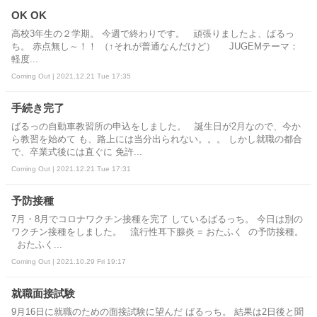
OK OK
高校3年生の２学期。 今週で終わりです。 頑張りましたよ、ばるっ
ち。 赤点無し～！！ （↑それが普通なんだけど） JUGEMテーマ：
軽度...
Coming Out | 2021.12.21 Tue 17:35
手続き完了
ばるっの自動車教習所の申込をしました。 誕生日が2月なので、今か
ら教習を始めて も、路上には当分出られない。。。 しかし就職の都合
で、卒業式後には直ぐに 免許...
Coming Out | 2021.12.21 Tue 17:31
予防接種
7月・8月でコロナワクチン接種を完了 しているばるっち。 今日は別の
ワクチン接種をしました。 流行性耳下腺炎 = おたふく の予防接種。
おたふく...
Coming Out | 2021.10.29 Fri 19:17
就職面接試験
9月16日に就職のための面接試験に望んだ ばるっち。 結果は2日後と聞