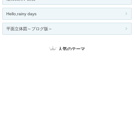
Hello,rainy days
平面立体図～ブログ版～
人気のテーマ
SUN GLASS
関連カテゴリー
総合
読書
音楽鑑賞
映画鑑賞
演劇鑑賞
写真
おけいこ（習い事）
手芸
コレクション