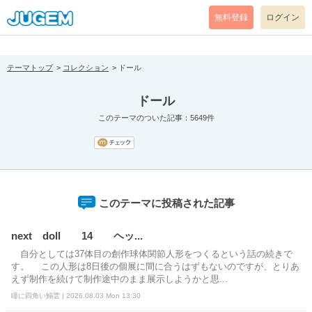
[pear_error: message="Success" code=0 mode=return level=notice
prefix="" info=""]
無料登録
ログイン
テーマトップ
コレクション
ドール
ドール
このテーマのついた記事：5649件
このテーマに投稿された記事
next doll 14 ヘッ...
自分としては37体目の創作球体関節人形をつくるという話の続きで
す。 この人形は8日後の個展に間に合うはずもないのですが、とりあ
えず制作を続けて制作途中のまま展示しようかと思...
瞳に四角い鰯雲 | 2026.08.03 Mon 13:30