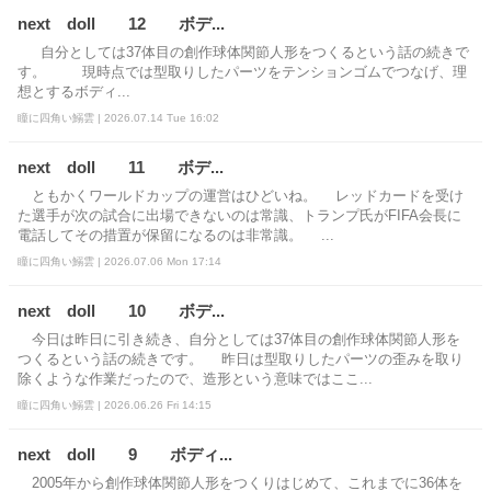
next doll 12 ボデ...
自分としては37体目の創作球体関節人形をつくるという話の続きで
す。 現時点では型取りしたパーツをテンションゴムでつなげ、理
想とするボディ...
瞳に四角い鰯雲 | 2026.07.14 Tue 16:02
next doll 11 ボデ...
ともかくワールドカップの運営はひどいね。 レッドカードを受け
た選手が次の試合に出場できないのは常識、トランプ氏がFIFA会長に
電話してその措置が保留になるのは非常識。 ...
瞳に四角い鰯雲 | 2026.07.06 Mon 17:14
next doll 10 ボデ...
今日は昨日に引き続き、自分としては37体目の創作球体関節人形を
つくるという話の続きです。 昨日は型取りしたパーツの歪みを取り
除くような作業だったので、造形という意味ではここ...
瞳に四角い鰯雲 | 2026.06.26 Fri 14:15
next doll 9 ボディ...
2005年から創作球体関節人形をつくりはじめて、これまでに36体を