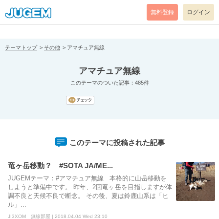
[pear_error: message="Success" code=0 mode=return level=notice
prefix="" info=""]
無料登録
ログイン
テーマトップ
その他
アマチュア無線
アマチュア無線
このテーマのついた記事：485件
このテーマに投稿された記事
竜ヶ岳移動？ #SOTA JA/ME...
JUGEMテーマ：#アマチュア無線 本格的に山岳移動を
しようと準備中です。 昨年、2回竜ヶ岳を目指しますが体
調不良と天候不良で断念。 その後、夏は鈴鹿山系は「ヒ
ル」...
JI3XOM 無線部屋 | 2018.04.04 Wed 23:10