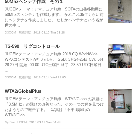
50Mhzヘンテナ作成 その１
JUGEMテーマ：アマチュア無線 SOTAの山岳移動用に
50Mhzのヘンテナを作成します。 かれこれ35年ぐらい前
にヘンテナを作成しました。 たしかヘンテナという名が
世の中...
JI3XOM 無線部屋 | 2018.03.15 Thu 23:28
TS-590 リグコントロール
JUGEMテーマ：アマチュア無線 2018 CQ WorldWide
WPXコンテストが行われる。 SSB: 3月24-25日 CW: 5月
26-27日 開始: 00:00 UTC土曜日 終了: 23:59 UTC日曜日
...
JI3XOM 無線部屋 | 2018.03.14 Wed 21:05
WTA2/GlobalPlus
JUGEMテーマ：アマチュア無線 WTA2/Globalの課題は
「3.5MHz」の飛びの改善だった。その一つの解を見つけ
たようなので報告する。 写真は「不平衡駆動の
WTA2/Glob...
My First JUGEM | 2018.03.11 Sun 04:44