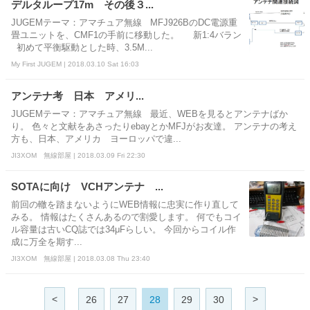
デルタループ17m その後３...
JUGEMテーマ：アマチュア無線 MFJ926BのDC電源重
畳ユニットを、CMF1の手前に移動した。 新1:4バラン
初めて平衡駆動とした時、3.5M...
My First JUGEM | 2018.03.10 Sat 16:03
アンテナ考 日本 アメリ...
JUGEMテーマ：アマチュア無線 最近、WEBを見るとアンテナばか
り。 色々と文献をあさったりebayとかMFJがお友達。 アンテナの考え
方も、日本、アメリカ ヨーロッパで違...
JI3XOM 無線部屋 | 2018.03.09 Fri 22:30
SOTAに向け VCHアンテナ ...
前回の轍を踏まないようにWEB情報に忠実に作り直して
みる。 情報はたくさんあるので割愛します。 何でもコイ
ル容量は古いCQ誌では34μFらしい。 今回からコイル作
成に万全を期す...
JI3XOM 無線部屋 | 2018.03.08 Thu 23:40
<
>
26
27
28
29
30