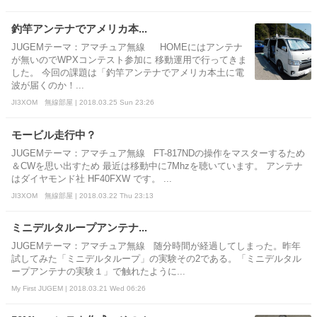
釣竿アンテナでアメリカ本...
JUGEMテーマ：アマチュア無線 HOMEにはアンテナ
が無いのでWPXコンテスト参加に 移動運用で行ってきま
した。 今回の課題は「釣竿アンテナでアメリカ本土に電
波が届くのか！...
JI3XOM 無線部屋 | 2018.03.25 Sun 23:26
モービル走行中？
JUGEMテーマ：アマチュア無線 FT-817NDの操作をマスターするため
＆CWを思い出すため 最近は移動中に7Mhzを聴いています。 アンテナ
はダイヤモンド社 HF40FXW です。 ...
JI3XOM 無線部屋 | 2018.03.22 Thu 23:13
ミニデルタループアンテナ...
JUGEMテーマ：アマチュア無線 随分時間が経過してしまった。昨年
試してみた「ミニデルタループ」の実験その2である。「ミニデルタル
ープアンテナの実験１」で触れたように...
My First JUGEM | 2018.03.21 Wed 06:26