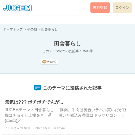
[pear_error: message="Success" code=0 mode=return level=notice
prefix="" info=""]
無料登録
ログイン
テーマトップ
その他
田舎暮らし
田舎暮らし
このテーマのついた記事：7505件
このテーマに投稿された記事
景気は??? ボチボチでんが...
JUGEMテーマ：田舎暮らし 豚肉、牛肉は黄色いラベル買いだが豆
腐はチョイと上物をネ ✌ 頂いた煮込み蚕豆はドッサリコン ＼
(◎o◎)／！ ...
ＺＥＮさんの 館山... | 2026.05.08 Fri 15:44