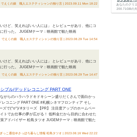
レンタルサーバー
でえくの娘 職人エステティシャンの独り言 | 2023.09.11 Mon 18:22
あなたのクリ
200.71G
ないけど、笑えればいい人には」 とレビューがあり、他にコ
に行った。 JUGEMテーマ：映画館で観た映画
でえくの娘 職人エステティシャンの独り言 | 2023.08.29 Tue 14:54
ないけど、笑えればいい人には」 とレビューがあり、他にコ
に行った。 JUGEMテーマ：映画館で観た映画
でえくの娘 職人エステティシャンの独り言 | 2023.08.29 Tue 14:47
ブル/デッドレコニング PART ONE
もながらのハラハラドキドキシーン盛りだくさんで面白かっ
レコニング PART ONE #札幌シネマフロンティア そし
(^o^)/ #タリーズ 【PR】 注目度アップのホームペー
サイトでお仕事の夢が広がる！ 低料金だから目的に合わせた
策アドバイザー 松島タツオ JUGEMテーマ：映画館で観た
ぎっこ通信＠さっぽろ暮らし情報 松島タツオ | 2023.08.16 Wed 22:22