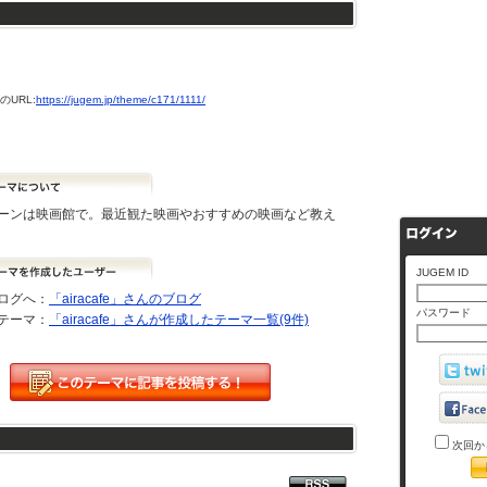
URL:
https://jugem.jp/theme/c171/1111/
ーンは映画館で。最近観た映画やおすすめの映画など教え
JUGEM ID
ログへ：
「airacafe」さんのブログ
パスワード
テーマ：
「airacafe」さんが作成したテーマ一覧(9件)
次回か