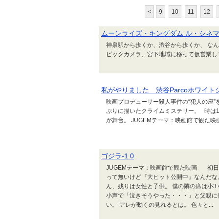
<
9
10
11
12
ムーンライズ・キングダム ル・シネマ 
神泉駅から歩くか、渋谷から歩くか、 な
ビックカメラ、宮下地域に移って仮営業し
私がやりました 渋谷Parcoホワイト
映画プロデューサー殺人事件の“犯人の座”
ぷりに描いたクライムミステリー。 時は1
が舞台。 JUGEMテーマ：映画館で観た映
ゴジラ-1.0
JUGEMテーマ：映画館で観た映画 初日
って無いけど『大ヒット公開中』なんだな。
ん、残りは女性と子供。 僕の隣の席は小3
小声で「泣きそうやった・・・」と父親に
い。 アレが動くの見れるとは。 色々と...