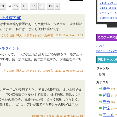
»セキュア(SS
13
14
15
16
17
18
19
>
»JUGEM I
»パスワード
渋谷宮下 9F
»無料ブログ
んか中途半端な位置にあった文化村ル・シネマが、 渋谷駅の
ています、 私には、とても便利で良いです。
でえくの娘 職人エステティシャンの独り言 | 2023.12.04 Mon 17:22
こみち
シネクイント
おいしいパン
をめぐって、 3人の女たちが繰り広げる騒動をユーモアたっ
935年、第一次大戦後、第二次大戦前の、 お洒落な年パリ
画
ジャンル
でえくの娘 職人エステティシャンの独り言 | 2023.11.06 Mon 17:15
映画
カテゴリー
総合
(69
、朝一でゴジラ観てきた。 初日の朝9時前。 まだ上映始ま
 TOHO梅田のドルシネで鑑賞。 ほぼ満席。8割おじさ
邦画
(41
くらいの男の子。 観終わった後、えらく感動したらしく。
洋画
(44
告げる。 しかし、アレが出てきた時とそのBGMはズル
韓流
(5テ
アニメ
(
mitolier :: ミトリエ | 2023.11.04 Sat 18:01