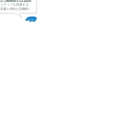
 heteml [ヘテムル]
エイティブを刺激する、
Bの大容量と便利な高機能！