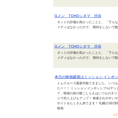
Gメン TOHOシネマ 渋谷
ネットの評価が高かったことと、 「下ら
メディはなかったので、 期待をしないで観
Gメン TOHOシネマ 渋谷
ネットの評価が高かったことと、 「下ら
メディはなかったので、 期待をしないで観
本日の映画鑑賞はミッション:インポッシ
トムクルーズ最新作観てきました。 いつ
たー！！ ミッション:インポッシブル/デッド
て、映画の前の腹ごしらえはいつものタリーズで
ジで売り上げもアップ！ 検索されやすい
サイトをたくさん持てます！ 札幌のSEO対
映画
うさ