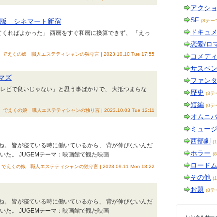
アクシ
SF
ア版 シネマート新宿
(8テー
ドキュ
してくればよかった」 西暦をすぐ和暦に換算できず、 「えっ
恋愛/ロ
でえくの娘 職人エステティシャンの独り言 | 2023.10.10 Tue 17:55
コメデ
サスペ
マズ
ファン
テレビで良いじゃない」と思う事ばかりで、 大抵つまらな
歴史
(3テ
短編
(0テ
でえくの娘 職人エステティシャンの独り言 | 2023.10.03 Tue 12:11
オムニ
ミュー
西部劇
(
ね。 皆が寝ている時に働いているから、 背が伸びないんだ
ホラー
いた。 JUGEMテーマ：映画館で観た映画
(
ロード
でえくの娘 職人エステティシャンの独り言 | 2023.09.11 Mon 18:22
その他
(
お題
(8テ
ね。 皆が寝ている時に働いているから、 背が伸びないんだ
いた。 JUGEMテーマ：映画館で観た映画