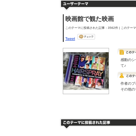
映画館で観た映画
このテーマに投稿された記事：3562件 | このテーマの
Tweet
感動のシ
て♪
作者のブ
その他の