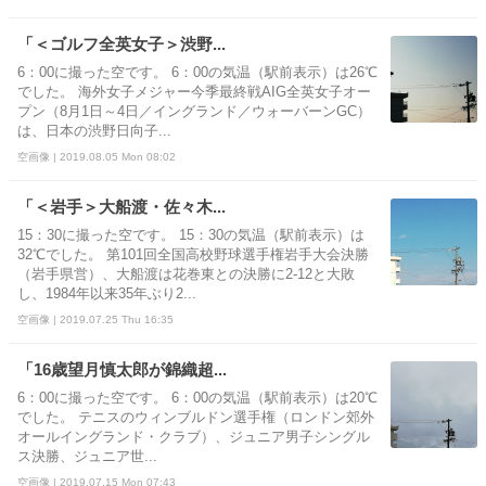
「＜ゴルフ全英女子＞渋野...
6：00に撮った空です。 6：00の気温（駅前表示）は26℃
でした。 海外女子メジャー今季最終戦AIG全英女子オー
プン（8月1日～4日／イングランド／ウォーバーンGC）
は、日本の渋野日向子...
空画像 | 2019.08.05 Mon 08:02
「＜岩手＞大船渡・佐々木...
15：30に撮った空です。 15：30の気温（駅前表示）は
32℃でした。 第101回全国高校野球選手権岩手大会決勝
（岩手県営）、大船渡は花巻東との決勝に2-12と大敗
し、1984年以来35年ぶり2...
空画像 | 2019.07.25 Thu 16:35
「16歳望月慎太郎が錦織超...
6：00に撮った空です。 6：00の気温（駅前表示）は20℃
でした。 テニスのウィンブルドン選手権（ロンドン郊外
オールイングランド・クラブ）、ジュニア男子シングル
ス決勝、ジュニア世...
空画像 | 2019.07.15 Mon 07:43