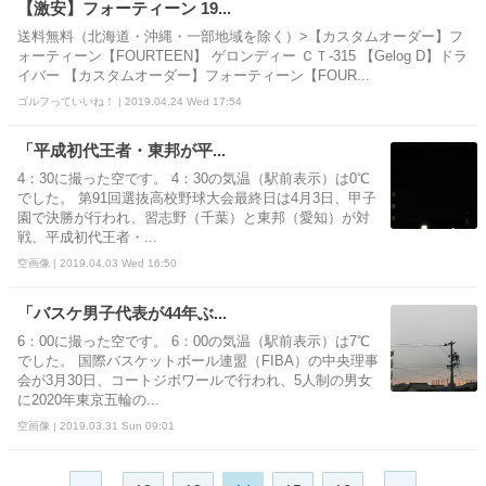
【激安】フォーティーン 19...
送料無料（北海道・沖縄・一部地域を除く）>【カスタムオーダー】フ
ォーティーン【FOURTEEN】 ゲロンディー ＣＴ-315 【Gelog D】ドラ
イバー 【カスタムオーダー】フォーティーン【FOUR...
ゴルフっていいね！ | 2019.04.24 Wed 17:54
「平成初代王者・東邦が平...
4：30に撮った空です。 4：30の気温（駅前表示）は0℃
でした。 第91回選抜高校野球大会最終日は4月3日、甲子
園で決勝が行われ、習志野（千葉）と東邦（愛知）が対
戦、平成初代王者・...
空画像 | 2019.04.03 Wed 16:50
「バスケ男子代表が44年ぶ...
6：00に撮った空です。 6：00の気温（駅前表示）は7℃
でした。 国際バスケットボール連盟（FIBA）の中央理事
会が3月30日、コートジボワールで行われ、5人制の男女
に2020年東京五輪の...
空画像 | 2019.03.31 Sun 09:01