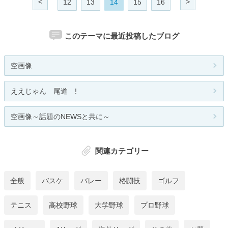
<
>
12
13
14
15
16
このテーマに最近投稿したブログ
空画像
ええじゃん 尾道 !
空画像～話題のNEWSと共に～
関連カテゴリー
全般
バスケ
バレー
格闘技
ゴルフ
テニス
高校野球
大学野球
プロ野球