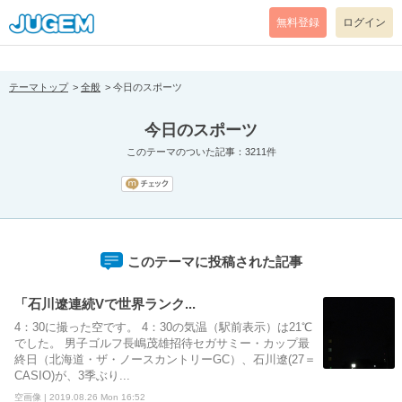
[pear_error: message="Success" code=0 mode=return level=notice
prefix="" info=""]
無料登録
ログイン
テーマトップ
全般
今日のスポーツ
今日のスポーツ
このテーマのついた記事：3211件
このテーマに投稿された記事
「石川遼連続Vで世界ランク...
4：30に撮った空です。 4：30の気温（駅前表示）は21℃
でした。 男子ゴルフ長嶋茂雄招待セガサミー・カップ最
終日（北海道・ザ・ノースカントリーGC）、石川遼(27＝
CASIO)が、3季ぶり...
空画像 | 2019.08.26 Mon 16:52