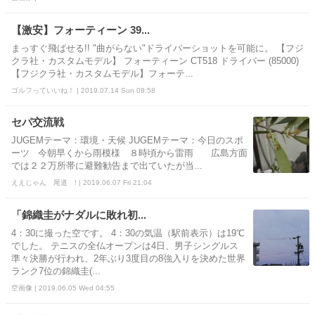
【激安】フォーティーン 39...
まっすぐ飛ばせる!! "曲がらない"ドライバーショットを可能に。 【フジ
クラ社・カスタムモデル】 フォーティーン CT518 ドライバー (85000)
【フジクラ社・カスタムモデル】フォーテ...
ゴルフっていいね！ | 2019.07.14 Sun 08:58
セパ交流戦
JUGEMテーマ：環境・天候 JUGEMテーマ：今日のスポ
ーツ 今朝早くから雨模様 ８時頃から雷雨 広島方面
では２２万所帯に避難勧告まで出ていたが当...
ええじゃん 尾道 ! | 2019.06.07 Fri 21:04
「錦織圭がナダルに敗れ初...
4：30に撮った空です。 4：30の気温（駅前表示）は19℃
でした。 テニスの全仏オープンは4日、男子シングルス
準々決勝が行われ、2年ぶり3度目の8強入りを決めた世界
ランク7位の錦織圭(...
空画像 | 2019.06.05 Wed 04:55