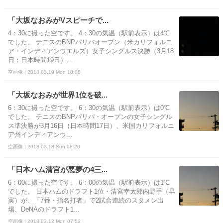
「大坂なおみがVスピーチで...
4：30に撮った空です。 4：30の気温（駅前表示）は4℃
でした。 テニスのBNPパリバオープン（米カリフォルニ
ア・インディアンウエルズ）女子シングルス決勝（3月18
日：日本時間19日）...
空画像 | 2018.03.19 Mon 18:08
「大坂なおみが世界1位を破...
6：30に撮った空です。 6：30の気温（駅前表示）は0℃
でした。 テニスのBNPパリバ・オープンの女子シングル
ス準決勝が3月16日（日本時間17日）、米国カリフォルニ
ア州インディアンウ...
空画像 | 2018.03.18 Sun 08:20
「日本ハム清宮が悪夢の4三...
6：00に撮った空です。 6：00の気温（駅前表示）は1℃
でした。 日本ハムのドラフト1位・清宮幸太郎内野手（早
実）が、「7番・指名打者」で2試合連続のスタメン出
場、DeNAのドラフト1...
空画像 | 2018.03.12 Mon 07:53