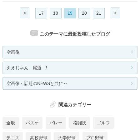
<
>
17
18
19
20
21
このテーマに最近投稿したブログ
空画像
ええじゃん 尾道 !
空画像～話題のNEWSと共に～
関連カテゴリー
全般
バスケ
バレー
格闘技
ゴルフ
テニス
高校野球
大学野球
プロ野球