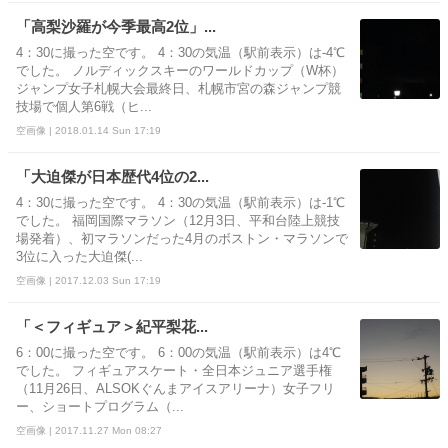
「高梨沙羅が今季最高2位」...
4：30に撮った空です。 4：30の気温（駅前表示）は-4℃
でした。 ノルディックスキーのワールドカップ（W杯）
ジャンプ女子札幌大会最終日、札幌市宮の森ジャンプ競
技場で個人第6戦（ヒ...
空画像 | 2018.01.14 Sun 17:19
「大迫傑が日本歴代4位の2...
4：30に撮った空です。 4：30の気温（駅前表示）は-1℃
でした。 福岡国際マラソン（12月3日、平和台陸上競技
場発着）、初マラソンだった4月のボストン・マラソンで
3位に入った大迫傑(...
空画像 | 2017.12.03 Sun 17:19
「＜フィギュア＞紀平梨花...
6：00に撮った空です。 6：00の気温（駅前表示）は4℃
でした。 フィギュアスケート・全日本ジュニア選手権
（11月26日、ALSOKぐんまアイスアリーナ）女子フリ
ー、ショートプログラム（...
空画像 | 2017.11.27 Mon 08:27