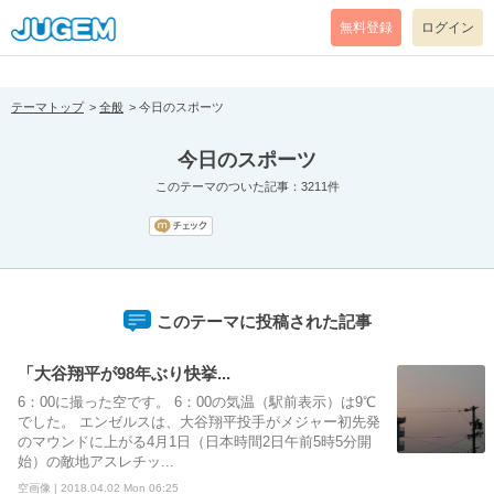
[pear_error: message="Success" code=0 mode=return level=notice
prefix="" info=""]
無料登録
ログイン
テーマトップ
全般
今日のスポーツ
今日のスポーツ
このテーマのついた記事：3211件
このテーマに投稿された記事
「大谷翔平が98年ぶり快挙...
6：00に撮った空です。 6：00の気温（駅前表示）は9℃
でした。 エンゼルスは、大谷翔平投手がメジャー初先発
のマウンドに上がる4月1日（日本時間2日午前5時5分開
始）の敵地アスレチッ...
空画像 | 2018.04.02 Mon 06:25