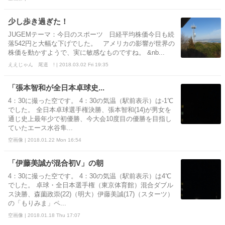
少し歩き過ぎた！
JUGEMテーマ：今日のスポーツ 日経平均株価今日も続
落542円と大幅な下げでした。 アメリカの影響が世界の
株価を動かすようで、実に敏感なものですね。 &nb...
ええじゃん 尾道 ! | 2018.03.02 Fri 19:35
「張本智和が全日本卓球史...
4：30に撮った空です。 4：30の気温（駅前表示）は-1℃
でした。 全日本卓球選手権決勝、張本智和(14)が男女を
通じ史上最年少で初優勝、今大会10度目の優勝を目指し
ていたエース水谷隼...
空画像 | 2018.01.22 Mon 16:54
「伊藤美誠が混合初V」の朝
4：30に撮った空です。 4：30の気温（駅前表示）は4℃
でした。 卓球・全日本選手権（東京体育館）混合ダブル
ス決勝、森薗政崇(22)（明大）伊藤美誠(17)（スターツ）
の「もりみま」ペ...
空画像 | 2018.01.18 Thu 17:07