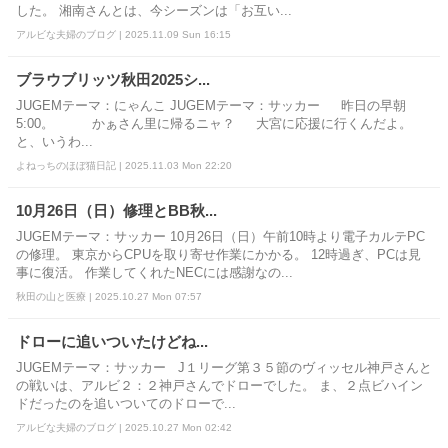
した。 湘南さんとは、今シーズンは「お互い...
アルビな夫婦のブログ | 2025.11.09 Sun 16:15
ブラウブリッツ秋田2025シ...
JUGEMテーマ：にゃんこ JUGEMテーマ：サッカー 昨日の早朝
5:00。 かぁさん里に帰るニャ？ 大宮に応援に行くんだよ。
と、いうわ...
よねっちのほぼ猫日記 | 2025.11.03 Mon 22:20
10月26日（日）修理とBB秋...
JUGEMテーマ：サッカー 10月26日（日）午前10時より電子カルテPC
の修理。 東京からCPUを取り寄せ作業にかかる。 12時過ぎ、PCは見
事に復活。 作業してくれたNECには感謝なの...
秋田の山と医療 | 2025.10.27 Mon 07:57
ドローに追いついたけどね...
JUGEMテーマ：サッカー J１リーグ第３５節のヴィッセル神戸さんと
の戦いは、アルビ２：２神戸さんでドローでした。 ま、２点ビハイン
ドだったのを追いついてのドローで...
アルビな夫婦のブログ | 2025.10.27 Mon 02:42