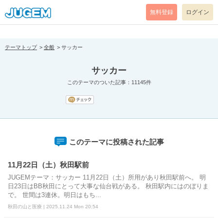
[pear_error: message="Success" code=0 mode=return level=notice
prefix="" info=""]
無料登録
ログイン
テーマトップ
全般
サッカー
サッカー
このテーマのついた記事：11145件
このテーマに投稿された記事
11月22日（土）秋田駅前
JUGEMテーマ：サッカー 11月22日（土）所用があり秋田駅前へ。 明
日23日はBB秋田にとって大事な仙台戦がある。 秋田駅内にはのぼりま
で。 世間は3連休。明日はもち...
秋田の山と医療 | 2025.11.24 Mon 20:54