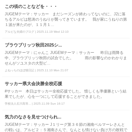
この頃のことなどを・・・
JUGEMテーマ：サッカー まだシーズンが終わってないのに、J2に落
ちるアルビは怒涛のうねりが襲ってきています。 我が家にうねりの第
１波が来たのが、１１月１...
アルビな夫婦のブログ | 2025.11.19 Wed 12:10
ブラウブリッツ秋田2025シ...
JUGEMテーマ：にゃんこ JUGEMテーマ：サッカー 昨日は雨降る
中、ブラウブリッツ秋田の試合でした。 雨の影響なのかわかりま
せんがソユスタの大型ビ...
よねっちのほぼ猫日記 | 2025.11.10 Mon 21:07
サッカー県大会決勝全校応援
#サッカー 本日はサッカー全校応援でした。 惜しくも準優勝という結
果でしたが、心を一つにして応援することができました。
学校法人石川高等... | 2025.11.09 Sun 16:17
気力のなさを見せつけられ...
JUGEMテーマ：サッカー J１リーグ第３６節の湘南ベルマーレさんと
の戦いは、アルビ２：５湘南さんで、なんとも情けない負け方の敗戦で