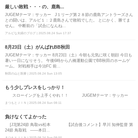
厳しい敗戦・・・の、鹿島...
JUGEMテーマ：サッカー J１リーグ第２８節の鹿島アントラーズさん
との闘いは、アルビ１：２鹿島さんで敗戦でした。 とにかく、勝てま
せん。 中断前の「試合になんね...
アルビな夫婦のブログ | 2025.08.24 Sun 17:37
8月23日（土）がんばれBB秋田
JUGEMテーマ：サッカー 8月23日（土）今朝も元気に咲く朝顔 今日も
暑い一日になりそう。 午後6時から八橋運動公園でBB秋田のホームゲ
ーム。 対戦相手は今治FC 前...
秋田の山と医療 | 2025.08.24 Sun 13:05
もう少しプレスをしっかり！
スローイングを上手くやれ！！ JUGEMテーマ：サッカー
まつもとＪＩＮ | 2025.08.24 Sun 08:11
負けなくてよかった
[J3]第24節 鳥取vs松本 【試合後コメント】早川 知伸監督 第
24節 鳥取戦 ――本日...
まつもとＪＩＮ | 2025.08.24 Sun 08:00