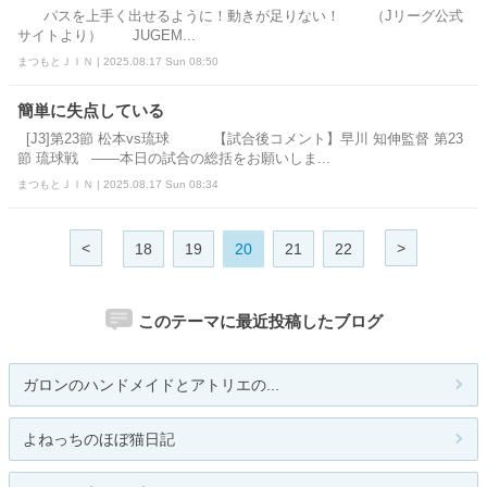
パスを上手く出せるように！動きが足りない！ （Jリーグ公式
サイトより） JUGEM...
まつもとＪＩＮ | 2025.08.17 Sun 08:50
簡単に失点している
[J3]第23節 松本vs琉球 【試合後コメント】早川 知伸監督 第23
節 琉球戦 ――本日の試合の総括をお願いしま...
まつもとＪＩＮ | 2025.08.17 Sun 08:34
<
>
18
19
20
21
22
このテーマに最近投稿したブログ
ガロンのハンドメイドとアトリエの...
よねっちのほぼ猫日記