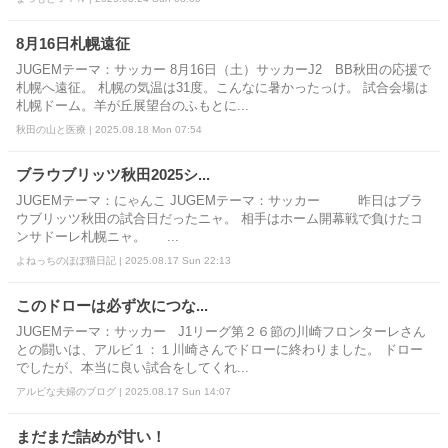
8月16日札幌遠征
JUGEMテーマ：サッカー 8月16日（土）サッカーJ2 BB秋田の応援で
札幌へ遠征。 札幌の気温は31度。こんなに暑かったっけ。 試合会場は
札幌ドーム。羊が丘展望台のふもとに...
秋田の山と医療 | 2025.08.18 Mon 07:54
ブラウブリッツ秋田2025シ...
JUGEMテーマ：にゃんこ JUGEMテーマ：サッカー 昨日はブラ
ウブリッツ秋田の試合日だったニャ。 相手はホーム開幕戦で負けたコ
ンサドーレ札幌ニャ。 ...
よねっちのほぼ猫日記 | 2025.08.17 Sun 22:13
このドローは必ず次につな...
JUGEMテーマ：サッカー J1リーグ第２６節の川崎フロンターレさん
との闘いは、アルビ１：１川崎さんでドローに終わりました。 ドロー
でしたが、本当に良い試合をしてくれ...
アルビな夫婦のブログ | 2025.08.17 Sun 14:07
まだまだ詰めが甘い！