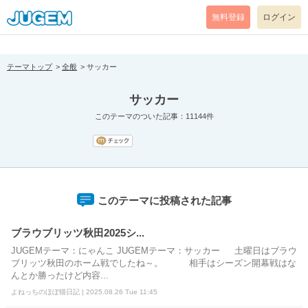
[pear_error: message="Success" code=0 mode=return level=notice
prefix="" info=""]
無料登録
ログイン
テーマトップ
全般
サッカー
サッカー
このテーマのついた記事：11144件
このテーマに投稿された記事
ブラウブリッツ秋田2025シ...
JUGEMテーマ：にゃんこ JUGEMテーマ：サッカー 土曜日はブラウ
ブリッツ秋田のホーム戦でしたね～。 相手はシーズン開幕戦はな
んとか勝ったけど内容...
よねっちのほぼ猫日記 | 2025.08.26 Tue 11:45