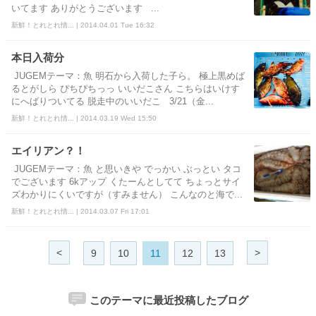
いてます ありがとうございます ...
新鮮！とれとれ情... | 2014.04.01 Tue 16:32
本日入荷分
JUGEMテーマ：魚 明石から入荷した子ら。 極上黒めば
るとがしら ぴちぴちっっ いいだこさん こちらはいけす
にへばりついてる 脱走中のいいだこ 3/21（金...
新鮮！とれとれ情... | 2014.03.19 Wed 15:50
エイリアン？！
JUGEMテーマ：魚 と思いきや でっかい ぶっとい タコ
でございます 6kアップ くたーんとしてて ちょっとサイ
ズわかりにくいですが（すみません） こんなのと海で...
新鮮！とれとれ情... | 2014.03.07 Fri 17:01
<
>
9
10
11
12
13
このテーマに最近投稿したブログ