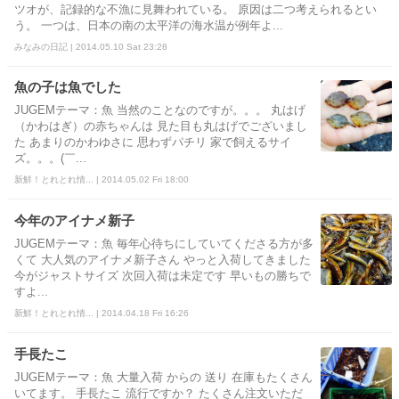
ツオが、記録的な不漁に見舞われている。 原因は二つ考えられるとい
う。 一つは、日本の南の太平洋の海水温が例年よ...
みなみの日記 | 2014.05.10 Sat 23:28
魚の子は魚でした
JUGEMテーマ：魚 当然のことなのですが。。。 丸はげ
（かわはぎ）の赤ちゃんは 見た目も丸はげでございまし
た あまりのかわゆさに 思わずパチリ 家で飼えるサイ
ズ。。。(￣...
新鮮！とれとれ情... | 2014.05.02 Fri 18:00
今年のアイナメ新子
JUGEMテーマ：魚 毎年心待ちにしていてくださる方が多
くて 大人気のアイナメ新子さん やっと入荷してきました
今がジャストサイズ 次回入荷は未定です 早いもの勝ちで
すよ...
新鮮！とれとれ情... | 2014.04.18 Fri 16:26
手長たこ
JUGEMテーマ：魚 大量入荷 からの 送り 在庫もたくさん
いてます。 手長たこ 流行ですか？ たくさん注文いただ