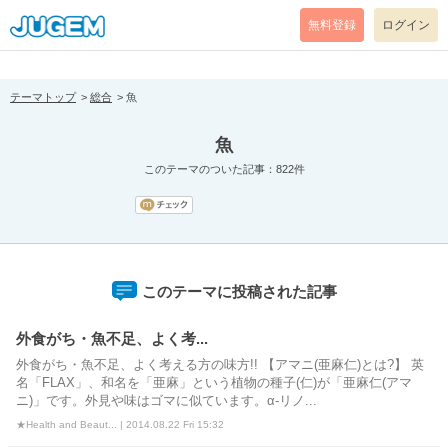
[pear_error: message="Success" code=0 mode=return level=notice
prefix="" info=""]
無料登録
ログイン
テーマトップ
総合
魚
魚
このテーマのついた記事：822件
このテーマに投稿された記事
外食がち・魚不足、よく考...
外食がち・魚不足、よく考える方の味方!! 【アマニ(亜麻仁)とは?】 英
名「FLAX」、和名を「亜麻」という植物の種子(仁)が「亜麻仁(アマ
ニ)」です。外見や味はゴマに似ています。α-リノ...
★Health and Beaut... | 2014.08.22 Fri 15:32