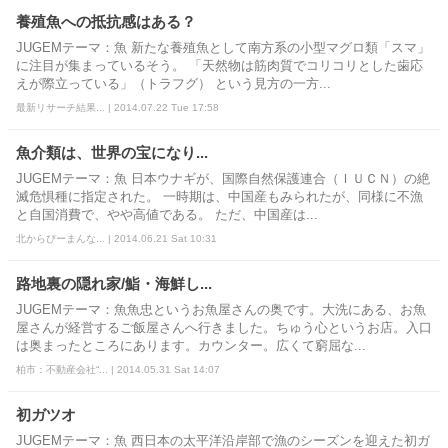
養殖魚への抵抗感はある？
JUGEMテーマ：魚 新たな養殖魚として南方系の小型マグロ類「スマ」
に注目が集まっているそう。 「天然物は筋肉質でコリコリとした歯応
えが際立っている」（トラフグ） という見方の一方...
最新リサーチ結果... | 2014.07.22 Tue 17:58
魚介類は、世界の宝になり...
JUGEMテーマ：魚 日本ウナギが、国際自然保護連合（ＩＵＣＮ）の絶
滅危惧種に指定された。 一時期は、中国産もみられたが、同様に不漁
と自国消費で、やや高値である。 ただ、中国産は...
北からぴーまんな... | 2014.06.21 Sat 10:31
路地裏の隠れ家/鮨・海鮮し...
JUGEMテーマ：魚魚忠というお魚屋さんの奥です。大洗にある、お魚
屋さんが経営するご飯屋さんへ行きました。ちゅう心というお店。入口
は奥まったところにあります。カウンター。広くて窮屈な...
柏市：不動産会社“... | 2014.05.31 Sat 14:07
初ガツオ
JUGEMテーマ：魚 西日本の太平洋沿岸部で漁のシーズンを迎えた初ガ