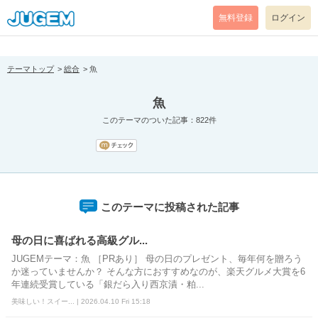
[pear_error: message="Success" code=0 mode=return level=notice
prefix="" info=""]
無料登録
ログイン
テーマトップ
総合
魚
魚
このテーマのついた記事：822件
このテーマに投稿された記事
母の日に喜ばれる高級グル...
JUGEMテーマ：魚 ［PRあり］ 母の日のプレゼント、毎年何を贈ろう
か迷っていませんか？ そんな方におすすめなのが、楽天グルメ大賞を6
年連続受賞している「銀だら入り西京漬・粕...
美味しい！スイー... | 2026.04.10 Fri 15:18