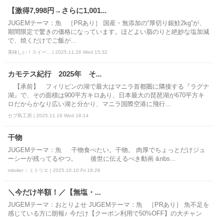
【激得7,998円→さらに1,001...
JUGEMテーマ：魚 ［PRあり］ 国産・無添加の“厚切り銀鮭2kg”が、
期間限定で驚きの価格になっています。ほどよい脂のりと絶妙な塩加減
で、焼くだけでご飯が...
美味しい！スイー... | 2025.11.26 Wed 15:32
カモテス紀行 2025年 そ...
【承前】 フィリピンの湖で最大はマニラ首都圏に隣接する『ラグナ
湖』で、その面積は900平方キロあり、日本最大の琵琶湖が670平方キ
ロだからかなり広い湖と分かり、マニラ国際空港に飛行...
セブ島工房 | 2025.11.19 Wed 18:14
干物
JUGEMテーマ：魚 干物食べたい。干物。 肉厚でちょっとだけジュ
ーシーが残ってるやつ。 後世に伝えるべき動画 &nbs...
mitolier :: ミトリエ | 2025.10.10 Fri 18:28
＼今だけ半額！／【無塩・...
JUGEMテーマ：おとりよせ JUGEMテーマ：魚 ［PRあり］ 魚不足を
感じている方に朗報♪ 今だけ【クーポン利用で50%OFF】の大チャン