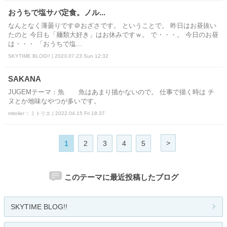
おうちで塩サバ定食。ノル...
なんとなく薄曇りです＠おざさです。 ということで。 昨日はお昼抜い
たのと 今日も「麺類大好き」はお休みですｗ。 で・・・。 今日のお昼
は・・・ 「おうちで塩...
SKYTIME BLOG!! | 2023.07.23 Sun 12:32
SAKANA
JUGEMテーマ：魚 魚はあまり描かないので。 仕事で描く時は チ
ヌとか地味なやつが多いです。
mitolier :: ミトリエ | 2022.04.15 Fri 18:37
>
1
2
3
4
5
このテーマに最近投稿したブログ
SKYTIME BLOG!!