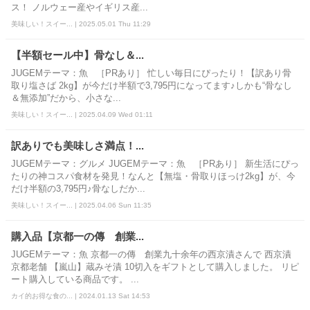
ス！ ノルウェー産やイギリス産...
美味しい！スイー... | 2025.05.01 Thu 11:29
【半額セール中】骨なし＆...
JUGEMテーマ：魚 ［PRあり］ 忙しい毎日にぴったり！【訳あり骨
取り塩さば 2kg】が今だけ半額で3,795円になってます♪しかも“骨なし
＆無添加”だから、小さな...
美味しい！スイー... | 2025.04.09 Wed 01:11
訳ありでも美味しさ満点！...
JUGEMテーマ：グルメ JUGEMテーマ：魚 ［PRあり］ 新生活にぴっ
たりの神コスパ食材を発見！なんと【無塩・骨取りほっけ2kg】が、今
だけ半額の3,795円♪骨なしだか...
美味しい！スイー... | 2025.04.06 Sun 11:35
購入品【京都一の傳 創業...
JUGEMテーマ：魚 京都一の傳 創業九十余年の西京漬さんで 西京漬
京都老舗 【嵐山】蔵みそ漬 10切入をギフトとして購入しました。 リピ
ート購入している商品です。 ...
カイ的お得な食の... | 2024.01.13 Sat 14:53