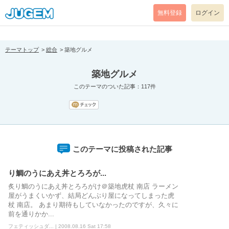
[pear_error: message="Success" code=0 mode=return level=notice
prefix="" info=""]
無料登録
ログイン
テーマトップ
総合
築地グルメ
築地グルメ
このテーマのついた記事：117件
このテーマに投稿された記事
り鯛のうにあえ丼とろろが...
炙り鯛のうにあえ丼とろろがけ＠築地虎杖 南店 ラーメン
屋がうまくいかず、結局どんぶり屋になってしまった虎
杖 南店。 あまり期待もしていなかったのですが、久々に
前を通りかか...
フェティッシュダ... | 2008.08.16 Sat 17:58