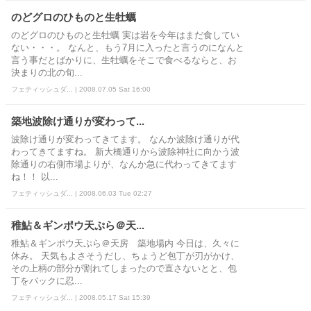
のどグロのひものと生牡蠣
のどグロのひものと生牡蠣 実は岩を今年はまだ食してい
ない・・・。 なんと、もう7月に入ったと言うのになんと
言う事だとばかりに、生牡蠣をそこで食べるならと、お
決まりの北の旬...
フェティッシュダ... | 2008.07.05 Sat 16:00
築地波除け通りが変わって...
波除け通りが変わってきてます。 なんか波除け通りが代
わってきてますね。 新大橋通りから波除神社に向かう波
除通りの右側市場よりが、なんか急に代わってきてます
ね！！ 以...
フェティッシュダ... | 2008.06.03 Tue 02:27
稚鮎＆ギンポウ天ぷら＠天...
稚鮎＆ギンポウ天ぷら＠天房 築地場内 今日は、久々に
休み。 天気もよさそうだし、ちょうど包丁が刃がかけ、
その上柄の部分が割れてしまったので直さないとと、包
丁をバックに忍...
フェティッシュダ... | 2008.05.17 Sat 15:39