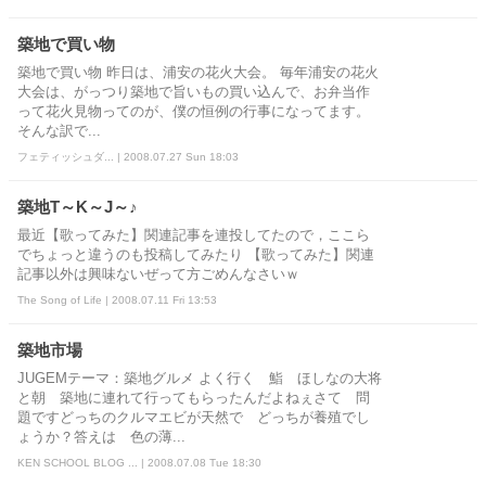
築地で買い物
築地で買い物 昨日は、浦安の花火大会。 毎年浦安の花火
大会は、がっつり築地で旨いもの買い込んで、お弁当作
って花火見物ってのが、僕の恒例の行事になってます。
そんな訳で...
フェティッシュダ... | 2008.07.27 Sun 18:03
築地T～K～J～♪
最近【歌ってみた】関連記事を連投してたので，ここら
でちょっと違うのも投稿してみたり 【歌ってみた】関連
記事以外は興味ないぜって方ごめんなさいｗ
The Song of Life | 2008.07.11 Fri 13:53
築地市場
JUGEMテーマ：築地グルメ よく行く 鮨 ほしなの大将
と朝 築地に連れて行ってもらったんだよねぇさて 問
題ですどっちのクルマエビが天然で どっちが養殖でし
ょうか？答えは 色の薄...
KEN SCHOOL BLOG ... | 2008.07.08 Tue 18:30