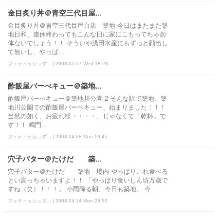
金目炙り丼＠青空三代目屋...
金目炙り丼＠青空三代目屋台店 築地 今日はまたまた築
地日和、連休終わってもこんな日に家にこもってちゃ勿
体ないでしょう！！ そういや浅田水産にもずっと顔出し
て無いし、やっぱ...
フェティッシュダ... | 2008.05.07 Wed 18:23
酢飯屋バーべキュー＠築地...
酢飯屋バーべキュー＠築地川公園 2 そんな訳で築地、築
地川公園での酢飯屋バーベキュー、始まりました！！！
当然の如く、お疲れ様・・・・、じゃなくて「乾杯」で
す！！ 鳴門...
フェティッシュダ... | 2008.04.28 Mon 19:45
穴子バター＠たけだ 築...
穴子バター＠たけだ 築地 場内 やっぱりこれ食べる
とい言っちゃいますよ！！ 「やっぱり食いしん坊万歳で
すね（笑）！！！」 小雨降る朝、今日も築地。 今...
フェティッシュダ... | 2008.04.14 Mon 23:50