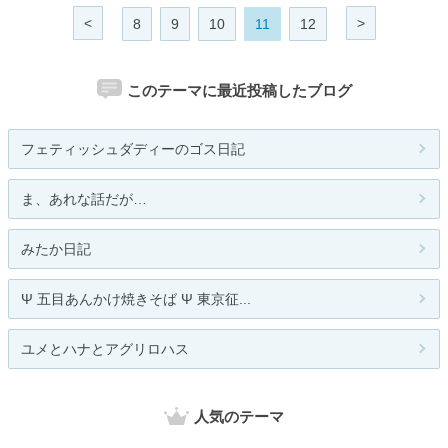
<
>
8
9
10
11
12
このテーマに最近投稿したブログ
フェティッシュダディーのゴス日記
ま、あれな話だが…
みたか日記
Ψ 五目あんかけ焼きそば Ψ 東京征...
ユメとハナとアグリロハス
人気のテーマ