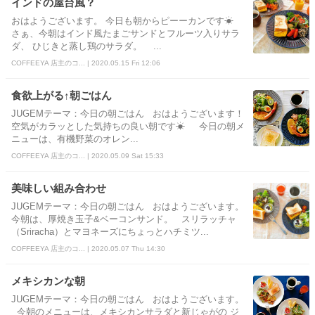
インドの屋台風？
おはようございます。 今日も朝からピーーカンです☀
さぁ、今朝はインド風たまごサンドとフルーツ入りサラ
ダ、 ひじきと蒸し鶏のサラダ。 ...
COFFEEYA 店主のコ... | 2020.05.15 Fri 12:06
食欲上がる↑朝ごはん
JUGEMテーマ：今日の朝ごはん おはようございます！
空気がカラッとした気持ちの良い朝です☀ 今日の朝メ
ニューは、有機野菜のオレン...
COFFEEYA 店主のコ... | 2020.05.09 Sat 15:33
美味しい組み合わせ
JUGEMテーマ：今日の朝ごはん おはようございます。
今朝は、厚焼き玉子&ベーコンサンド。 スリラッチャ
（Sriracha）とマヨネーズにちょっとハチミツ...
COFFEEYA 店主のコ... | 2020.05.07 Thu 14:30
メキシカンな朝
JUGEMテーマ：今日の朝ごはん おはようございます。
今朝のメニューは、メキシカンサラダと新じゃがの ジ