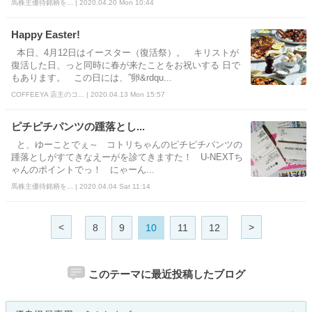
馬株主優待銘柄を... | 2020.04.20 Mon 10:44
Happy Easter!
本日、4月12日はイースター（復活祭）。 キリストが
復活した日、っと同時に春が来たことをお祝いする 日で
もあります。 この日には、”卵&rdqu...
COFFEEYA 店主のコ... | 2020.04.13 Mon 15:57
ピチピチパンツの踵落とし...
と、ゆーことでぇ～ コトリちゃんのピチピチパンツの
踵落としがすてきなえーがを診てきますた！ U-NEXTち
ゃんのポイントでっ！ にゃーん...
馬株主優待銘柄を... | 2020.04.04 Sat 11:14
<
>
8
9
10
11
12
このテーマに最近投稿したブログ