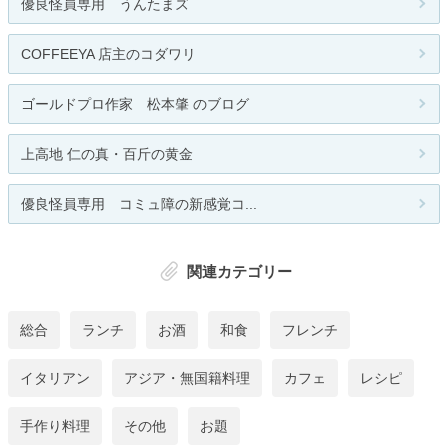
優良怪員専用 うんたまズ
COFFEEYA 店主のコダワリ
ゴールドプロ作家 松本肇 のブログ
上高地 仁の真・百斤の黄金
優良怪員専用 コミュ障の新感覚コ...
関連カテゴリー
総合
ランチ
お酒
和食
フレンチ
イタリアン
アジア・無国籍料理
カフェ
レシピ
手作り料理
その他
お題