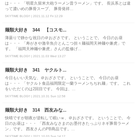
は・・・ 「明星久留米大砲ラーメン昔ラーメン」です。 長浜系とは違
って濃いめの豚骨スープ、 豚骨発祥...
SKYTIME BLOG!! | 2021.11.12 Fri 12:29
麺類大好き 344 【コスモ...
薄曇りで静かな祝日の＠おざさです。 ということで。 今日のお昼
は・・・ 「寿がきや激辛魚介とんこつ担々麺福岡天神麺や兼虎」で
す。 「福岡天神麺や兼虎」さんの監修げ...
SKYTIME BLOG!! | 2021.11.03 Wed 13:27
麺類大好き 341 ヤクルト...
今日もいい天気な、＠おざさです。 ということで。 今日のお昼
は・・・ 「ヤクルト食品福岡限定一蘭ラーメンちぢれ麺」です。 これ
をいただくのは2回目です。 今回は、...
SKYTIME BLOG!! | 2021.10.31 Sun 12:58
麺類大好き 314 西友みな...
快晴ですが朝夜が逆転して眠いｗ、＠おざさです。 ということで。 今
日のお昼は・・・ 「西友みなさまのお墨付きたっぷりネギ豚骨ラーメ
ン」です。 西友さんのPB商品です。...
SKYTIME BLOG!! | 2021.10.03 Sun 14:12