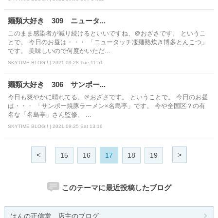
麺類大好き 309 ニュータ...
このまま感染者が減り続けるといいですね、＠おざさです。 というこ
とで。 今日のお昼は・・・ 「ニュータッチ凄麺熟炊き博多とんこつ」
です。 美味しいので何度かいただ...
SKYTIME BLOG!! | 2021.09.28 Tue 11:51
麺類大好き 306 サンポー...
今日も爽やかに晴れてる、＠おざさです。 ということで。 今日のお昼
は・・・ 「サンポー焼豚ラーメン×名島亭」です。 今や全国区？の有
名な「名島亭」さん監修、 ...
SKYTIME BLOG!! | 2021.09.25 Sat 13:16
<
>
15
16
17
18
19
このテーマに最近投稿したブログ
はんの正信堂 店主のブログ