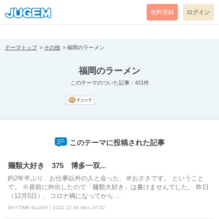
[pear_error: message="Success" code=0 mode=return level=notice
prefix="" info=""]
無料登録
ログイン
テーマトップ
その他
福岡のラーメン
福岡のラーメン
このテーマのついた記事：421件
このテーマに投稿された記事
麺類大好き 375 博多一双...
約2年半ぶり、お仕事以外の人と会った、＠おざさです。 ということ
で。 ※昼前に外出したので「麺類大好き」は書けませんでした。 昨日
（12月5日）、コロナ禍になってから ...
SKYTIME BLOG!! | 2021.12.06 Mon 10:32