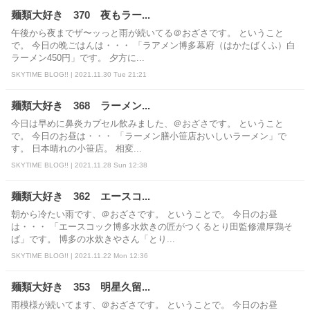
麺類大好き 370 夜もラー...
午後から夜までザ〜ッっと雨が続いてる＠おざさです。 ということ
で。 今日の晩ごはんは・・・ 「ラアメン博多幕府（はかたばくふ）白
ラーメン450円」です。 夕方に...
SKYTIME BLOG!! | 2021.11.30 Tue 21:21
麺類大好き 368 ラーメン...
今日は早めに鼻炎カプセル飲みました、＠おざさです。 ということ
で。 今日のお昼は・・・ 「ラーメン膳小笹店おいしいラーメン」で
す。 日本晴れの小笹店。 相変...
SKYTIME BLOG!! | 2021.11.28 Sun 12:38
麺類大好き 362 エースコ...
朝から冷たい雨です、＠おざさです。 ということで。 今日のお昼
は・・・ 「エースコック博多水炊きの匠がつくるとり田監修濃厚鶏そ
ば」です。 博多の水炊きやさん「とり...
SKYTIME BLOG!! | 2021.11.22 Mon 12:36
麺類大好き 353 明星久留...
雨模様が続いてます、＠おざさです。 ということで。 今日のお昼