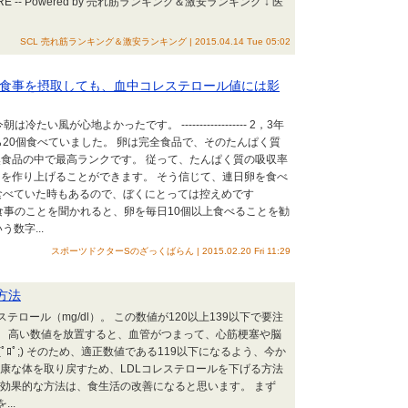
M HERE -- Powered by 売れ筋ランキング＆激安ランキング ↓ 医
SCL 売れ筋ランキング＆激安ランキング | 2015.04.14 Tue 05:02
食事を摂取しても、血中コレステロール値には影
たい風が心地よかったです。 ------------------ 2，3年
ら20個食べていました。 卵は完全食品で、そのたんぱく質
食品の中で最高ランクです。 従って、たんぱく質の吸収率
を作り上げることができます。 そう信じて、連日卵を食べ
食べていた時もあるので、ぼくにとっては控えめです
食事のことを聞かれると、卵を毎日10個以上食べることを勧
数字...
スポーツドクターSのざっくばらん | 2015.02.20 Fri 11:29
方法
ロール（mg/dl）。 この数値が120以上139以下で要注
。 高い数値を放置すると、血管がつまって、心筋梗塞や脳
ﾛﾟ;) そのため、適正数値である119以下になるよう、今か
康な体を取り戻すため、LDLコレステロールを下げる方法
番効果的な方法は、食生活の改善になると思います。 まず
..