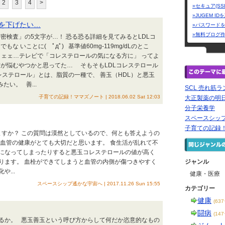
2
3
4
>
»セキュア(SS
»JUGEM I
値を下げたい…
»パスワード
»無料ブログ
密検査」の5文字が…！ 恐る恐る詳細を見てみるとLDLコ
な いことに( ﾟдﾟ) 基準値60mg-119mg/dLのとこ
！！ ヒェェ…テレビで「コレステロールの気になる方に」 ってよ
が悩むやつかと思ってた… そもそもLDLコレステロール
レステロール」とは、脂質の一種で、 善玉（HDL）と悪玉
たい。 善...
SCL 売れ筋
子育ての記録！ママズノート | 2018.06.02 Sat 12:03
大正製薬の明日
分子栄養学
スペースシッ
子育ての記録
すか？ この質問は漠然としているので、何とも答えようの
、血管の健康がとても大切だと思います。 食生活が乱れて不
になってしまったりすると悪玉コレステロールの値が高く
ります。 血栓ができてしまうと血管の内側が傷つきやすく
ジャンル
...
健康・医療
スペースシップ遙かな宇宙へ | 2017.11.26 Sun 15:55
カテゴリー
健康
(63
闘病
(14
るか。 悪玉善玉という呼び方からして何だか恣意的なもの