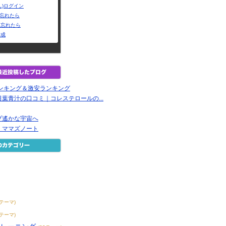
L)ログイン
Dを忘れたら
を忘れたら
作成
ランキング＆激安ランキング
葉青汁の口コミ｜コレステロールの...
プ遙かな宇宙へ
！ママズノート
7テーマ)
7テーマ)