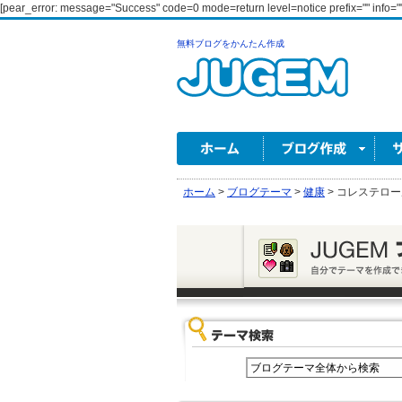
[pear_error: message="Success" code=0 mode=return level=notice prefix="" info=""
無料ブログをかんたん作成
ホーム
>
ブログテーマ
>
健康
>
コレステロー