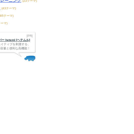
トレーニング
(23テーマ)
題
(43テーマ)
185テーマ)
テーマ)
[PR]
 heteml [ヘテムル]
エイティブを刺激する、
Bの大容量と便利な高機能！