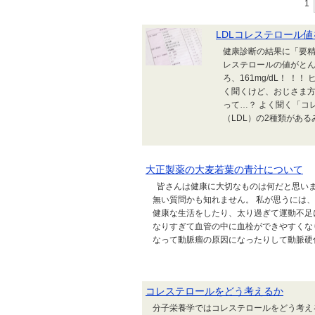
1
LDLコレステロール
健康診断の結果に「要精
レステロールの値がとんでも
ろ、161mg/dL！ 
く聞くけど、おじさま方
って…？ よく聞く「コ
（LDL）の2種類があるみ
大正製薬の大麦若葉の青汁について
皆さんは健康に大切なものは何だと思いま
無い質問かも知れません。 私が思うには
健康な生活をしたり、太り過ぎて運動不足
なりすぎて血管の中に血栓ができやすくな
なって動脈瘤の原因になったりして動脈硬化や
コレステロールをどう考えるか
分子栄養学ではコレステロールをどう考え