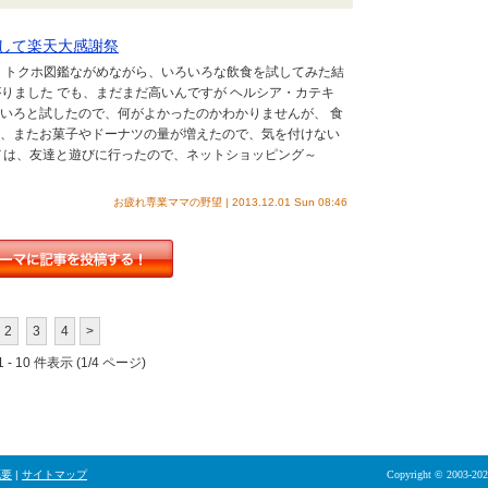
して楽天大感謝祭
、トクホ図鑑ながめながら、いろいろな飲食を試してみた結
がりました でも、まだまだ高いんですが ヘルシア・カテキ
ろいろと試したので、何がよかったのかわかりませんが、 食
近、またお菓子やドーナツの量が増えたので、気を付けない
スメは、友達と遊びに行ったので、ネットショッピング～
お疲れ専業ママの野望 | 2013.12.01 Sun 08:46
2
3
4
>
 - 10 件表示 (1/4 ページ)
概要
|
サイトマップ
Copyright © 2003-