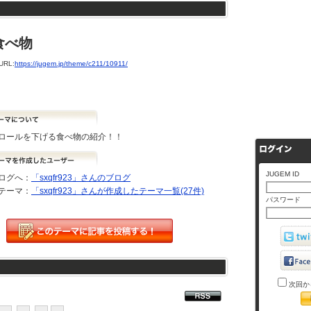
食べ物
RL:
https://jugem.jp/theme/c211/10911/
ロールを下げる食べ物の紹介！！
JUGEM ID
ログへ：
「sxqfr923」さんのブログ
テーマ：
「sxqfr923」さんが作成したテーマ一覧(27件)
パスワード
次回か