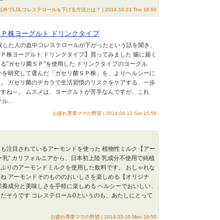
LDLコレステロールを下げる方法とは？ | 2014.10.23 Thu 16:00
リ菌ＳＰ株ヨーグルト ドリンクタイプ
摂取した人の血中コレステロールが下がったという話を聞き、
Ｐ株ヨーグルト ドリンクタイプ】買ってみました 腸に届く
る"ガセリ菌ＳＰ"を使用した ドリンクタイプのヨーグル
かを研究して選んだ「ガセリ菌ＳＰ株」を、よりヘルシーに
。 ガセリ菌のチカラで生活習慣のリスクをケアする、一歩
すね～。 ムスメは、ヨーグルトが苦手なんですが、これ
...
お疲れ専業ママの野望 | 2014.04.12 Sat 15:56
も注目されているアーモンドを使った 植物性ミルク【アー
ー乳” カリフォルニアから、日本初上陸 乳成分不使用で純植
ぷりのアーモンドミルクを使用した飲料です。 おしゃれな
ね アーモンドそのもののおいしさを楽しめる【オリジナ
栄養成分と美味しさを手軽に楽しめる ヘルシーでおいしい、
だそうです コレステロール0というのも、あたしにとって
.
お疲れ専業ママの野望 | 2014.03.10 Mon 16:50