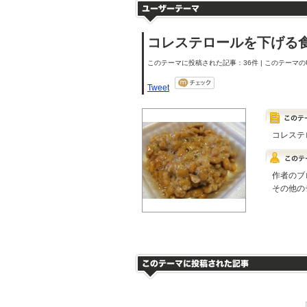
コレステロールを下げる
このテーマに投稿された記事：36件 | このテーマのU
Tweet
コレステ
作者のブ
その他の