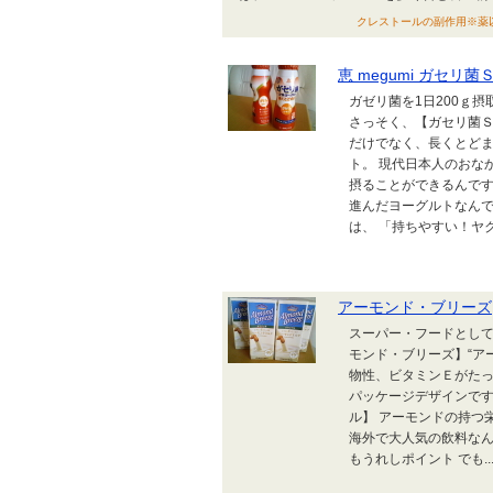
クレストールの副作用※薬以外で
恵 megumi ガセ
ガゼリ菌を1日200ｇ
さっそく、【ガセリ菌Ｓ
だけでなく、長くとどま
ト。 現代日本人のおな
摂ることができるんです
進んだヨーグルトなんで
は、 「持ちやすい！ヤクル
アーモンド・ブリーズ
スーパー・フードとして
モンド・ブリーズ】“ア
物性、ビタミンＥがたっ
パッケージデザインです
ル】 アーモンドの持つ
海外で大人気の飲料なん
もうれしポイント でも..