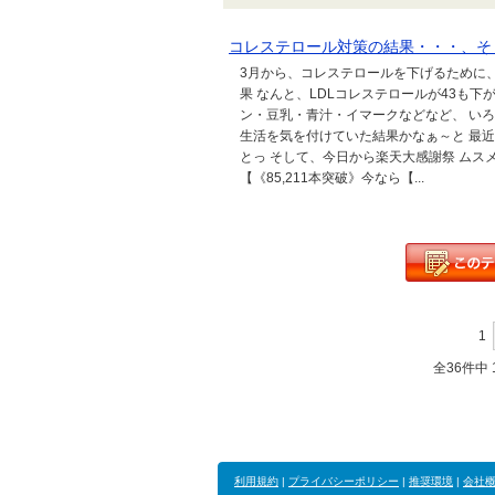
コレステロール対策の結果・・・、そ
3月から、コレステロールを下げるために
果 なんと、LDLコレステロールが43も下
ン・豆乳・青汁・イマークなどなど、 い
生活を気を付けていた結果かなぁ～と 最
とっ そして、今日から楽天大感謝祭 ム
【《85,211本突破》今なら【...
1
全36件中 1
利用規約
|
プライバシーポリシー
|
推奨環境
|
会社