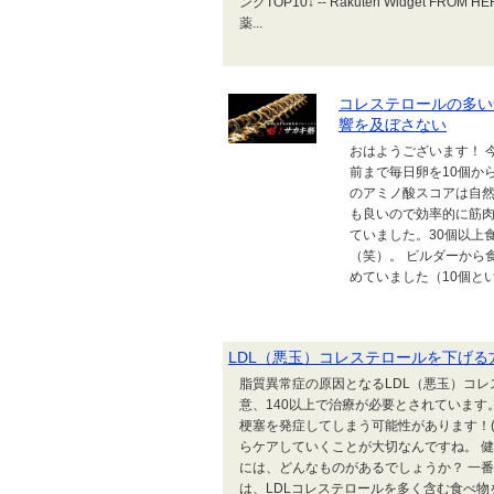
ングTOP10↓ -- Rakuten Widget FRO
薬...
コレステロールの多い
響を及ぼさない
おはようございます！ 今朝は冷
前まで毎日卵を10個か
のアミノ酸スコアは自然
も良いので効率的に筋肉
ていました。30個以上
（笑）。 ビルダーから
めていました（10個という
LDL（悪玉）コレステロールを下げる
脂質異常症の原因となるLDL（悪玉）コレステ
意、140以上で治療が必要とされています
梗塞を発症してしまう可能性があります！(ﾟ
らケアしていくことが大切なんですね。 健
には、どんなものがあるでしょうか？ 一
は、LDLコレステロールを多く含む食べ物を.