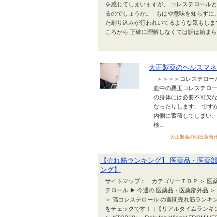
を感じてしまいますが、 コレステロール
るのでしょうか。 もはや意味を知らずに
た刷り込みが行われいてるような気もしま
ころから 正確に理解しなくては話は始まらな
大正製薬のヘルスマネ
＞＞＞＞コレステロー
血中の悪玉コレステロ
の身体には必要不可欠
なったりします。 です
内側に蓄積してしまい、
検...
大正製薬の明日葉青汁の口
【売れ筋ランキング】 医薬品・医薬部
ング】
サイトマップ： カテゴリーＴＯＰ ＞ 医薬
テロール ▶ 今週の 医薬品・医薬部外品 ＞
＞ 高コレステロール の週間売れ筋ラン
をチェックです！ ↓【リアルタイムランキ