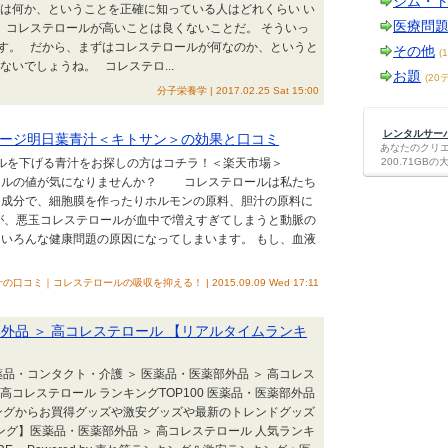
ジム・
とは何か、ということを正確に知っている人はどれくらい い
医療問
、コレステロールが高いことは良くないことだ。 そういっ
す。 だから、まずはコレステロールが何なのか、というと
その他
(
いでしょうね。 コレステロ...
お題
(20
分子栄養学 | 2017.02.25 Sat 15:00
レンタルサーバー
ージ明日葉青汁＜キトサン＞の効果と口コミ
あなたのクリ
ルを下げる青汁をお探しの方はコチラ！＜楽天市場＞
200.71G
ールの値が気になりませんか？ コレステロールは私たち
な成分で、細胞膜を作ったりホルモンの原料、胆汁の原料に
が、悪玉コレステロールが血中で増えすぎてしまうと動脈の
いろんな健康問題の原因になってしまいます。 もし、血液
コミ｜コレステロールの吸収を抑える！ | 2015.09.09 Wed 17:11
外品 ＞ 高コレステロール 【リアルタイムランキ
品・コンタクト・介護 ＞ 医薬品・医薬部外品 ＞ 高コレス
 高コレステロール ランキングTOP100 医薬品・医薬部外品
キングからお買得グッズや激安グッズや最新のトレンドグッズ
ング】医薬品・医薬部外品 ＞ 高コレステロール 人気ランキ