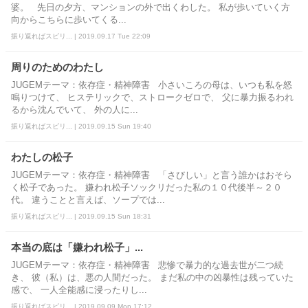
婆。 先日の夕方、マンションの外で出くわした。 私が歩いていく方
向からこちらに歩いてくる...
振り返ればスピリ... | 2019.09.17 Tue 22:09
周りのためのわたし
JUGEMテーマ：依存症・精神障害 小さいころの母は、いつも私を怒
鳴りつけて、 ヒステリックで、ストロークゼロで、 父に暴力振るわれ
るから沈んでいて、 外の人に...
振り返ればスピリ... | 2019.09.15 Sun 19:40
わたしの松子
JUGEMテーマ：依存症・精神障害 「さびしい」と言う誰かはおそら
く松子であった。 嫌われ松子ソックリだった私の１０代後半～２０
代。 違うことと言えば、ソープでは...
振り返ればスピリ... | 2019.09.15 Sun 18:31
本当の底は「嫌われ松子」...
JUGEMテーマ：依存症・精神障害 悲惨で暴力的な過去世が二つ続
き、 彼（私）は、悪の人間だった。 まだ私の中の凶暴性は残っていた
感で、 一人全能感に浸ったりし...
振り返ればスピリ... | 2019.09.09 Mon 17:12