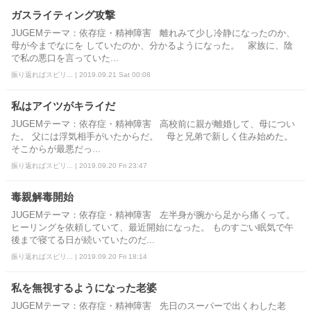
ガスライティング攻撃
JUGEMテーマ：依存症・精神障害 離れみて少し冷静になったのか、
母が今までなにを していたのか、分かるようになった。 家族に、陰
で私の悪口を言っていた...
振り返ればスピリ... | 2019.09.21 Sat 00:08
私はアイツがキライだ
JUGEMテーマ：依存症・精神障害 高校前に親が離婚して、母につい
た。 父には浮気相手がいたからだ。 母と兄弟で新しく住み始めた。
そこからが最悪だっ...
振り返ればスピリ... | 2019.09.20 Fri 23:47
毒親解毒開始
JUGEMテーマ：依存症・精神障害 左半身が腕から足から痛くって。
ヒーリングを依頼していて、最近開始になった。 ものすごい眠気で午
後まで寝てる日が続いていたのだ...
振り返ればスピリ... | 2019.09.20 Fri 18:14
私を無視するようになった老婆
JUGEMテーマ：依存症・精神障害 先日のスーパーで出くわした老