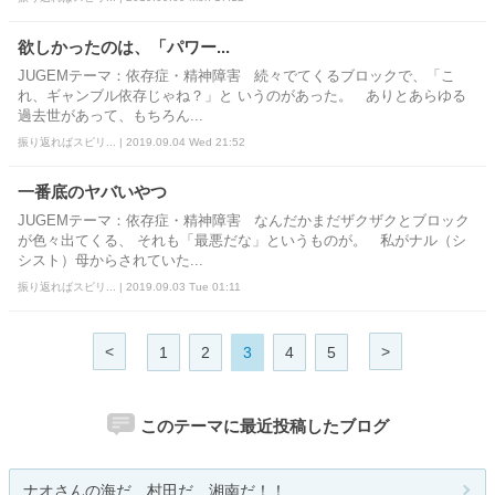
欲しかったのは、「パワー...
JUGEMテーマ：依存症・精神障害 続々でてくるブロックで、「こ
れ、ギャンブル依存じゃね？」と いうのがあった。 ありとあらゆる
過去世があって、もちろん...
振り返ればスピリ... | 2019.09.04 Wed 21:52
一番底のヤバいやつ
JUGEMテーマ：依存症・精神障害 なんだかまだザクザクとブロック
が色々出てくる、 それも「最悪だな」というものが。 私がナル（シ
シスト）母からされていた...
振り返ればスピリ... | 2019.09.03 Tue 01:11
<
>
1
2
3
4
5
このテーマに最近投稿したブログ
ナオさんの海だ、村田だ、湘南だ！！