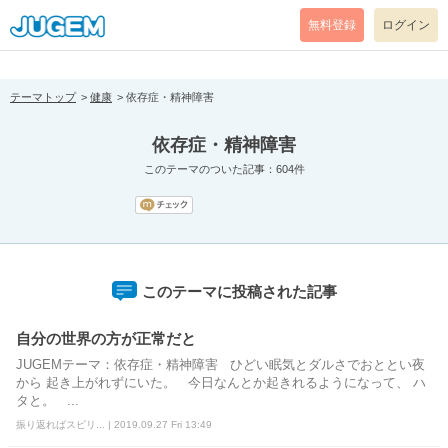
[pear_error: message="Success" code=0 mode=return level=notice
prefix="" info=""]
無料登録
ログイン
テーマトップ
健康
依存症・精神障害
依存症・精神障害
このテーマのついた記事：604件
このテーマに投稿された記事
自分の世界の方が正常だと
JUGEMテーマ：依存症・精神障害 ひどい眠気とダルさでおととい夜
から 起き上がれずにいた。 今日なんとか起きれるようになって、 ハ
タと。 ...
振り返ればスピリ... | 2019.09.27 Fri 13:49