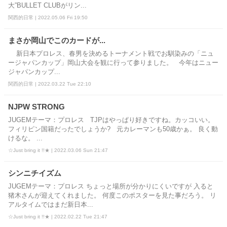
大”BULLET CLUBがリン...
関西的日常 | 2022.05.06 Fri 19:50
まさか岡山でこのカードが...
新日本プロレス、春男を決めるトーナメント戦でお馴染みの「ニュ
ージャパンカップ」岡山大会を観に行って参りました。 今年はニュー
ジャパンカップ...
関西的日常 | 2022.03.22 Tue 22:10
NJPW STRONG
JUGEMテーマ：プロレス TJPはやっぱり好きですね。カッコいい。
フィリピン国籍だったでしょうか? 元カレーマンも50歳かぁ。 良く動
けるな。 ...
☆Just bring it !!★ | 2022.03.06 Sun 21:47
シンニチイズム
JUGEMテーマ：プロレス ちょっと場所が分かりにくいですが 入ると
猪木さんが迎えてくれました。 何度このポスターを見た事だろう。 リ
アルタイムではまだ新日本...
☆Just bring it !!★ | 2022.02.22 Tue 21:47