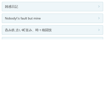
雑感日記
Nobody\'s fault but mine
呑み鉄,古い町並み、時々格闘技
世事熟視～コソダチP
関連カテゴリー
全般
バスケ
バレー
格闘技
ゴルフ
テニス
高校野球
大学野球
プロ野球
メジャー
Jリーグ
海外リーグ
その他
お題