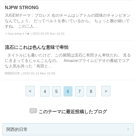
NJPW STRONG
JUGEMテーマ：プロレス 右のチームはシアトルの団体のチャンピオン
なんでしょう。 だってベルトを巻いているから。 ちょっと腕が細いで
すね。 この二人...
☆Just bring it !!★ | 2022.02.20 Sun 14:31
流石にこれは色んな意味で卑怯
タイトルにも書いたけど、この展開は流石に有田さん卑怯だわ。 見る
にきまってるじゃんこんなの。 Amazonプライムビデオの番組でコア
な人気を誇った「有田と...
関西的日常 | 2022.02.14 Mon 22:08
<
>
4
5
6
7
8
このテーマに最近投稿したブログ
関西的日常