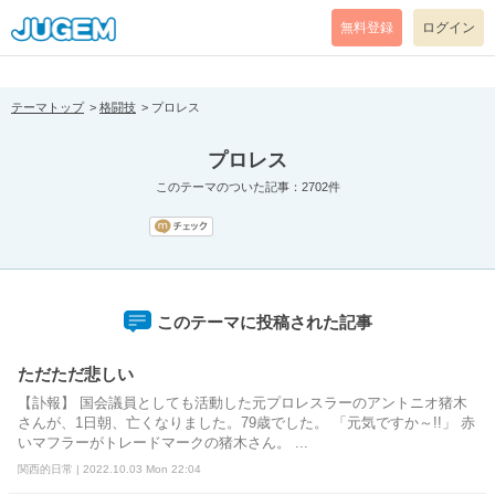
[pear_error: message="Success" code=0 mode=return level=notice
prefix="" info=""]
無料登録
ログイン
テーマトップ
格闘技
プロレス
プロレス
このテーマのついた記事：2702件
このテーマに投稿された記事
ただただ悲しい
【訃報】 国会議員としても活動した元プロレスラーのアントニオ猪木
さんが、1日朝、亡くなりました。79歳でした。 「元気ですか～!!」 赤
いマフラーがトレードマークの猪木さん。 ...
関西的日常 | 2022.10.03 Mon 22:04