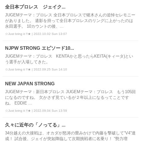
全日本プロレス ジェイク...
JUGEMテーマ：プロレス 全日本プロレスで猪木さんの追悼セレモニー
がありました。 遺影を持って全日本プロレスのリングに上がったのは
永田選手。 10カウントの後、...
☆Just bring it !!★ | 2022.10.02 Sun 13:07
NJPW STRONG エピソード10...
JUGEMテーマ：プロレス KENTAかと思ったらKEITA(キィータ)とい
う選手が入場してきた。
☆Just bring it !!★ | 2022.09.25 Sun 14:10
NEW JAPAN STRONG
JUGEMテーマ：新日本プロレス JUGEMテーマ：プロレス もう105回
になるのですね。 欠かさず見ているが２年以上になるってことです
ね。 EDDIE ...
☆Just bring it !!★ | 2022.09.04 Sun 13:59
久々に近年の「ノってる」...
34分越えの大接戦は、オカダが怒涛の畳みかけで内藤を撃破して“V4”達
成！ 試合後、ジェイが突如降臨して次期挑戦者に名乗り！ “勢力増