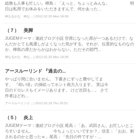
総務も人事も忙しい。樺島：「えっと、ちょっとみんな。 明
日は私用でお休みをいただきますんで、何かあった...
神なるかな 神な... | 2012.02.20 Mon 18:06
（７） 美脚
JUGEMテーマ：連続ブログ小説 空席になった席が一つあるだけで、な
んだかとても風通しがよくなった気がする。それが、位置的なものなの
か、樺島の席だからかはわからない。ただその部門...
神なるかな 神な... | 2012.02.20 Mon 18:00
アースルーリンド 『過去の...
やっぱり間に合いません。 下書きにずっと費やしてま
す。 『幼い頃』の挿絵ってホント画力入ります。 実は今
日のドロレスもイメージあります。 けど次回も…。 さて
作者はどれ...
アースルーリンド... | 2012.02.16 Thu 20:51
（５） 炎上
JUGEMテーマ：連続ブログ小説 尾高：「あ、武田さん。お忙しいとこ
ろすいません。 今ちょっといいですか？」信玄：「おお、刺
されるのかと思ったｗ」尾高：「先日の件ですが・...