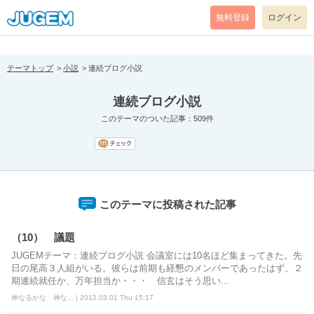
[pear_error: message="Success" code=0 mode=return level=notice
prefix="" info=""]
無料登録
ログイン
テーマトップ
小説
連続ブログ小説
連続ブログ小説
このテーマのついた記事：509件
このテーマに投稿された記事
（10） 議題
JUGEMテーマ：連続ブログ小説 会議室には10名ほど集まってきた。先
日の尾高３人組がいる。彼らは前期も経懇のメンバーであったはず。２
期連続就任か、万年担当か・・・ 信玄はそう思い...
神なるかな 神な... | 2012.03.01 Thu 15:17