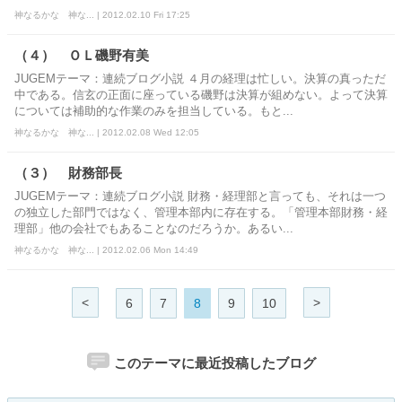
神なるかな 神な... | 2012.02.10 Fri 17:25
（４） ＯＬ磯野有美
JUGEMテーマ：連続ブログ小説 ４月の経理は忙しい。決算の真っただ
中である。信玄の正面に座っている磯野は決算が組めない。よって決算
については補助的な作業のみを担当している。もと...
神なるかな 神な... | 2012.02.08 Wed 12:05
（３） 財務部長
JUGEMテーマ：連続ブログ小説 財務・経理部と言っても、それは一つ
の独立した部門ではなく、管理本部内に存在する。「管理本部財務・経
理部」他の会社でもあることなのだろうか。あるい...
神なるかな 神な... | 2012.02.06 Mon 14:49
<
>
6
7
8
9
10
このテーマに最近投稿したブログ