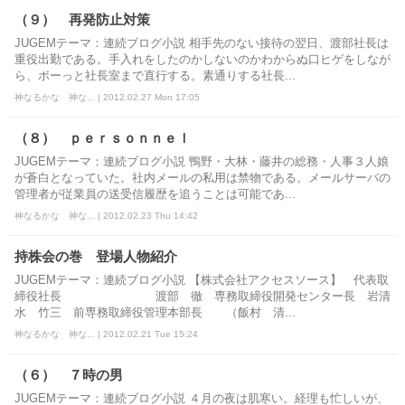
（９） 再発防止対策
JUGEMテーマ：連続ブログ小説 相手先のない接待の翌日、渡部社長は
重役出勤である。手入れをしたのかしないのかわからぬ口ヒゲをしなが
ら、ボーっと社長室まで直行する。素通りする社長...
神なるかな 神な... | 2012.02.27 Mon 17:05
（８） ｐｅｒｓｏｎｎｅｌ
JUGEMテーマ：連続ブログ小説 鴨野・大林・藤井の総務・人事３人娘
が蒼白となっていた。社内メールの私用は禁物である。メールサーバの
管理者が従業員の送受信履歴を追うことは可能であ...
神なるかな 神な... | 2012.02.23 Thu 14:42
持株会の巻 登場人物紹介
JUGEMテーマ：連続ブログ小説 【株式会社アクセスソース】 代表取
締役社長 渡部 徹 専務取締役開発センター長 岩清
水 竹三 前専務取締役管理本部長 （飯村 清...
神なるかな 神な... | 2012.02.21 Tue 15:24
（６） ７時の男
JUGEMテーマ：連続ブログ小説 ４月の夜は肌寒い。経理も忙しいが、