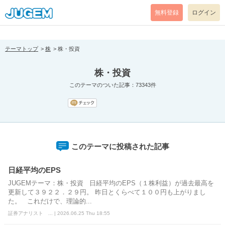
[pear_error: message="Success" code=0 mode=return level=notice
prefix="" info=""]
無料登録
ログイン
テーマトップ
株
株・投資
株・投資
このテーマのついた記事：73343件
このテーマに投稿された記事
日経平均のEPS
JUGEMテーマ：株・投資 日経平均のEPS（１株利益）が過去最高を
更新して３９２２．２９円。 昨日とくらべて１００円も上がりまし
た。 これだけで、理論的...
証券アナリスト ... | 2026.06.25 Thu 18:55