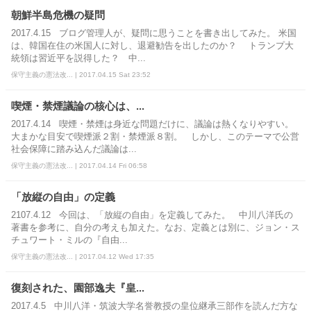
朝鮮半島危機の疑問
2017.4.15 ブログ管理人が、疑問に思うことを書き出してみた。 米国
は、韓国在住の米国人に対し、退避勧告を出したのか？ トランプ大
統領は習近平を説得した？ 中...
保守主義の憲法改... | 2017.04.15 Sat 23:52
喫煙・禁煙議論の核心は、...
2017.4.14 喫煙・禁煙は身近な問題だけに、議論は熱くなりやすい。
大まかな目安で喫煙派２割・禁煙派８割。 しかし、このテーマで公営
社会保障に踏み込んだ議論は...
保守主義の憲法改... | 2017.04.14 Fri 06:58
「放縦の自由」の定義
2107.4.12 今回は、「放縦の自由」を定義してみた。 中川八洋氏の
著書を参考に、自分の考えも加えた。なお、定義とは別に、ジョン・ス
チュワート・ミルの『自由...
保守主義の憲法改... | 2017.04.12 Wed 17:35
復刻された、園部逸夫『皇...
2017.4.5 中川八洋・筑波大学名誉教授の皇位継承三部作を読んだ方な