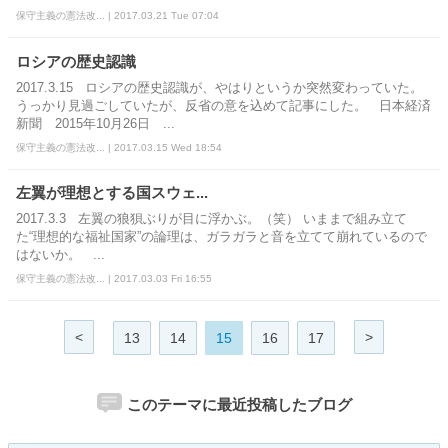
保守主義の憲法改... | 2017.03.21 Tue 07:04
ロシアの歴史認識
2017.3.15 ロシアの歴史認識が、やはりというか突然変わっていた。
うっかり見過ごしていたが、反省の意を込めて記事にした。 日本経済
新聞 2015年10月26日 ...
保守主義の憲法改... | 2017.03.15 Wed 18:54
左翼が理想とする国スウェ...
2017.3.3 左翼の狼狽ぶりが目に浮かぶ。（笑） いままで組み立て
た“理想的な福祉国家”の論理は、ガラガラと音を立てて崩れているので
はないか。 ...
保守主義の憲法改... | 2017.03.03 Fri 16:55
<
>
13
14
15
16
17
このテーマに最近投稿したブログ