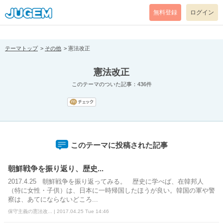
[pear_error: message="Success" code=0 mode=return level=notice
prefix="" info=""]
無料登録
ログイン
テーマトップ
その他
憲法改正
憲法改正
このテーマのついた記事：436件
このテーマに投稿された記事
朝鮮戦争を振り返り、歴史...
2017.4.25 朝鮮戦争を振り返ってみる。 歴史に学べば、在韓邦人
（特に女性・子供）は、日本に一時帰国したほうが良い。韓国の軍や警
察は、あてにならないどころ...
保守主義の憲法改... | 2017.04.25 Tue 14:46