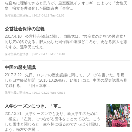
ら直ちに理解できると思うが、皇室廃絶イデオロギーによって「女性天
皇」擁立を理論化した園部逸夫『皇室...
保守主義の憲法改... | 2017.04.11 Tue 02:02
公営社会保障の定義
2017.4.10 公営社会保障に関し、自民党は、“共産党の走狗”の民進党と
同じ穴の狢である。肥大化した同保障の削減どころか、更なる拡大を志
向する。選挙民に怯え、...
保守主義の憲法改... | 2017.04.10 Mon 19:40
中国の歴史認識
2017.3.22 先日、ロシアの歴史認識に関して、ブログを書いた。引用
した日本経済新聞（2015.10.26発行、14版）には、中国の歴史認識も見
て取れる。 「旧日本軍...
保守主義の憲法改... | 2017.03.22 Wed 05:38
入学シーズンにつき、「革...
2017.3.21 入学シーズンでもあり、新入学生のために
「極左」「左翼」につながる団体をまとめてみた。こう
した団体と関わると一生を棒に振るのできっぱり拒絶し
よう。極左や左翼...