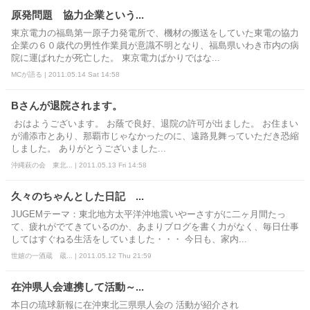
原発問題 協力企業という...
東京電力の福島第一原子力発電所で、機材の搬送をしていた東電の協力
企業の６０歳代の男性作業員が意識不明となり、福島県いわき市内の病
院に運ばれたが死亡した。 東京電力ばかりではな...
MCが語る | 2011.05.14 Sat 14:58
Bさんが退院されます。
おはようございます。 お蔭で良好、退院の許可が出ました。 お住まい
が浦添市とあり、那覇市じゃなかったのに、遠路見舞っていただき恐縮
しました。 ありがとうございました...
沖縄萩の会 東北... | 2011.05.13 Fri 14:58
久々のちゃんとした日記 ...
JUGEMテーマ：東北地方太平洋沖地震いやーさすがに二ヶ月間たっ
て、疲れがでてきているのか、あまりブログを書く力がなく、毎日仕事
してはすぐねる生活をしていました・・・ 今日も、家内...
世嬉の一酒蔵 蔵... | 2011.05.12 Thu 21:59
在沖県人会連携して活動～...
本日の琉球新報に在沖東北三県県人会の 活動が紹介され