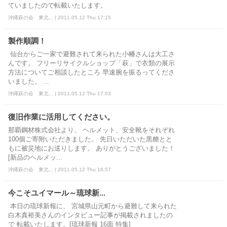
ていましたので転載いたします。
沖縄萩の会 東北... | 2011.05.12 Thu 17:15
製作順調！
仙台からご一家で避難されて来られた小幡さんは大工さ
んです。 フリーリサイクルショップ「萩」で衣類の展示
方法についてご相談したところ 早速腕を振るってくださ
いました。 ...
沖縄萩の会 東北... | 2011.05.12 Thu 17:03
復旧作業に活用してください。
那覇鋼材株式会社より、 ヘルメット、安全靴をそれぞれ
100個ご寄附いただきました。 先日いただいた黒糖とと
もに被災地にお送りします。 ありがとうございました！
[新品のヘルメッ...
沖縄萩の会 東北... | 2011.05.12 Thu 16:57
今こそユイマール～琉球新...
本日の琉球新報に、 宮城県山元町から避難して来られた
白木真裕美さんのインタビュー記事が掲載されましたの
で 転載いたします。[琉球新報 16面 特集]