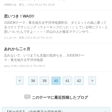
沖縄萩の会 東北... | 2011.05.12 Thu 16:46
思いつき！WAO!!
JUGEMテーマ：東北地方太平洋沖地震昨日、ダイエットの為に通って
るコナミでランニング（ウォーキングだった！）している時にフゥ～と
思いついたんですよ～～～！沢山の人が最近マラソンやウ...
さんぱつや 床屋 | 2011.05.12 Thu 11:21
あれから二ヶ月
忘れないで、いつまでも支援の気持ちを... JUGEMテー
マ：東北地方太平洋沖地震
spice of life | 2011.05.12 Thu 09:17
<
>
38
39
40
41
42
このテーマに最近投稿したブログ