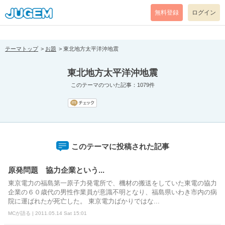
[pear_error: message="Success" code=0 mode=return level=notice
prefix="" info=""]
無料登録
ログイン
テーマトップ
お題
東北地方太平洋沖地震
東北地方太平洋沖地震
このテーマのついた記事：1079件
このテーマに投稿された記事
原発問題 協力企業という...
東京電力の福島第一原子力発電所で、機材の搬送をしていた東電の協力
企業の６０歳代の男性作業員が意識不明となり、福島県いわき市内の病
院に運ばれたが死亡した。 東京電力ばかりではな...
MCが語る | 2011.05.14 Sat 15:01