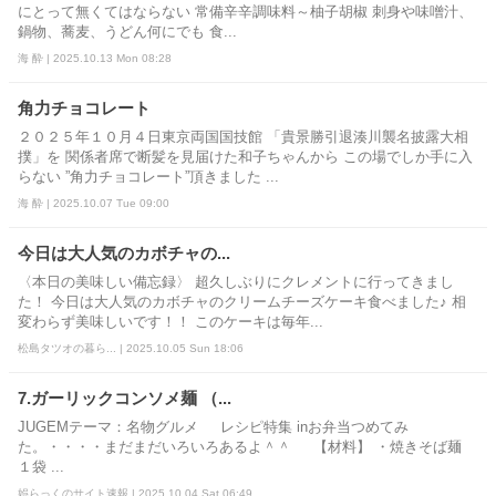
にとって無くてはならない 常備辛辛調味料～柚子胡椒 刺身や味噌汁、
鍋物、蕎麦、うどん何にでも 食...
海 酔 | 2025.10.13 Mon 08:28
角力チョコレート
２０２５年１０月４日東京両国国技館 「貴景勝引退湊川襲名披露大相
撲」を 関係者席で断髪を見届けた和子ちゃんから この場でしか手に入
らない ”角力チョコレート”頂きました ...
海 酔 | 2025.10.07 Tue 09:00
今日は大人気のカボチャの...
〈本日の美味しい備忘録〉 超久しぶりにクレメントに行ってきまし
た！ 今日は大人気のカボチャのクリームチーズケーキ食べました♪ 相
変わらず美味しいです！！ このケーキは毎年...
松島タツオの暮ら... | 2025.10.05 Sun 18:06
7.ガーリックコンソメ麺 （...
JUGEMテーマ：名物グルメ レシピ特集 inお弁当つめてみ
た。・・・・まだまだいろいろあるよ＾＾ 【材料】 ・焼きそば麺
１袋 ...
娯らっくのサイト速報 | 2025.10.04 Sat 06:49