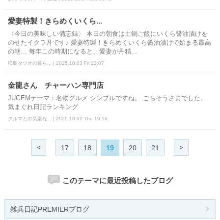
愛妻特製！きらめくいくら...
〈今日の美味しい備忘録〉 本日の朝食は土鍋ご飯にいくら醤油漬けを
のせたイクラ丼です♪ 愛妻特製！きらめくいくら醤油漬けで始まる最高
の朝… 毎年この時期になると、愛妻が丹精...
松島タツオの暮ら... | 2025.10.03 Fri 23:07
金龍さん チャーハン専門店
JUGEMテーマ：名物グルメ シンプルですね。 ごちそうさまでした。
気まぐれ日記ランキング
クルマとの気楽な... | 2025.10.02 Thu 19:16
<
>
17
18
19
20
21
このテーマに最近投稿したブログ
雑兵日記PREMIERブログ