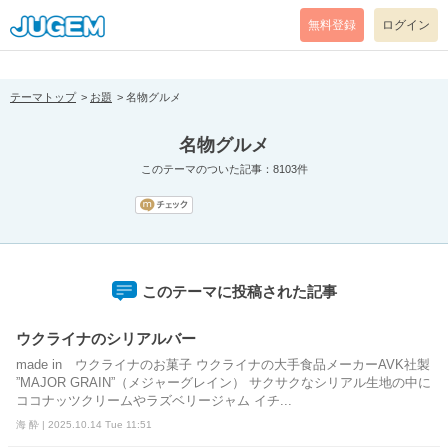
[pear_error: message="Success" code=0 mode=return level=notice
prefix="" info=""]
無料登録
ログイン
テーマトップ
お題
名物グルメ
名物グルメ
このテーマのついた記事：8103件
このテーマに投稿された記事
ウクライナのシリアルバー
made in ウクライナのお菓子 ウクライナの大手食品メーカーAVK社製
”MAJOR GRAIN”（メジャーグレイン） サクサクなシリアル生地の中に
ココナッツクリームやラズベリージャム イチ...
海 酔 | 2025.10.14 Tue 11:51