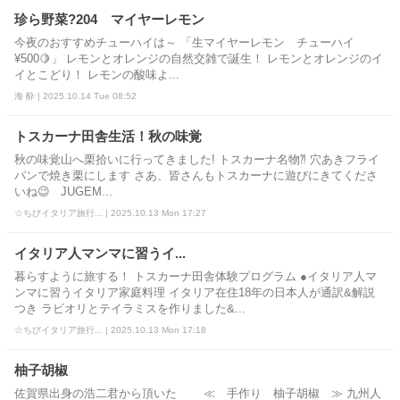
珍ら野菜?204 マイヤーレモン
今夜のおすすめチューハイは～ 「生マイヤーレモン チューハイ
¥500🍋」 レモンとオレンジの自然交雑で誕生！ レモンとオレンジのイ
イとこどり！ レモンの酸味よ...
海 酔 | 2025.10.14 Tue 08:52
トスカーナ田舎生活！秋の味覚
秋の味覚山へ栗拾いに行ってきました! トスカーナ名物⁈ 穴あきフライ
パンで焼き栗にします さあ、皆さんもトスカーナに遊びにきてくださ
いね😉 JUGEM...
☆ちびイタリア旅行... | 2025.10.13 Mon 17:27
イタリア人マンマに習うイ...
暮らすように旅する！ トスカーナ田舎体験プログラム ●イタリア人マ
ンマに習うイタリア家庭料理 イタリア在住18年の日本人が通訳&解説
つき ラビオリとテイラミスを作りました&...
☆ちびイタリア旅行... | 2025.10.13 Mon 17:18
柚子胡椒
佐賀県出身の浩二君から頂いた ≪ 手作り 柚子胡椒 ≫ 九州人