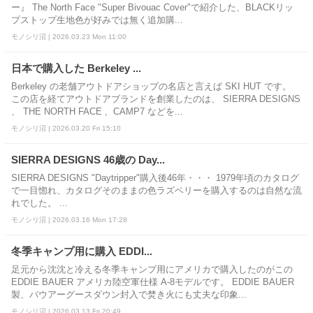
ー』 The North Face "Super Bivouac Cover"で紹介した、BLACKリッ
プストップ生地色が好みでは無く追加購...
モノシリ沼 | 2026.03.23 Mon 11:00
日本で購入した Berkeley ...
Berkeley の老舗アウトドアショップの名店と言えば SKI HUT です。
この店を経てアウトドアブランドを創業したのは、 SIERRA DESIGNS
、 THE NORTH FACE , CAMP7 などを...
モノシリ沼 | 2026.03.20 Fri 15:10
SIERRA DESIGNS 46歳の Day...
SIERRA DESIGNS "Daytripper"購入後46年・・・ 1979年頃のカタログ
で一目惚れ、カタログそのままの色ラズベリーを購入するのは自然な流
れでした。 ...
モノシリ沼 | 2026.03.16 Mon 17:28
冬季キャンプ用に購入 EDDI...
足元から沈沈と冷える冬季キャンプ用にアメリカで購入したのがこの
EDDIE BAUER アメリカ陸空軍仕様 A-8モデルです。 EDDIE BAUER
製、バウアーグースダウン封入で焚き火にも丈夫な印象...
モノシリ沼 | 2026.03.13 Fri 20:49