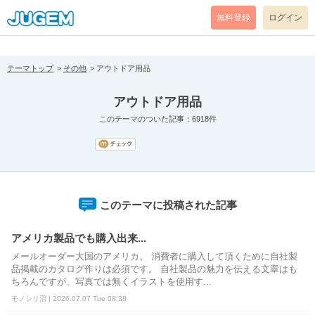
[pear_error: message="Success" code=0 mode=return level=notice
prefix="" info=""]
無料登録
ログイン
テーマトップ
その他
アウトドア用品
アウトドア用品
このテーマのついた記事：6918件
このテーマに投稿された記事
アメリカ製品でも購入出来...
メールオーダー大国のアメリカ。 消費者に購入して頂くために自社製
品掲載のカタログ作りは必須です。 自社製品の魅力を伝える文章はも
ちろんですが、写真では無くイラストを使用す...
モノシリ沼 | 2026.07.07 Tue 08:38