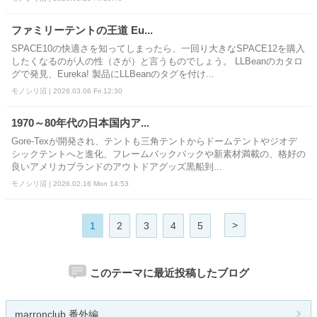
ファミリーテントの王道 Eu...
SPACE10の快適さを知ってしまったら、一回り大きなSPACE12を購入
したくなるのが人の性（さが）と言うものでしょう。 LLBeanのカタロ
グで発見、Eureka! 製品にLLBeanのタグを付け...
モノシリ沼 | 2026.03.06 Fri 12:30
1970～80年代の日本国内ア...
Gore-Texが開発され、テントも三角テントからドームテントやジオデ
シックテントへと進化、フレームバックパックや新素材満載の、格好の
良いアメリカブランドのアウトドアグッズ黒船到...
モノシリ沼 | 2026.02.16 Mon 14:53
>
1
2
3
4
5
このテーマに最近投稿したブログ
marronclub 番外編