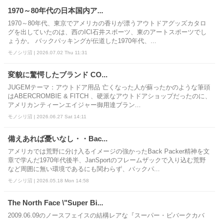
1970～80年代の日本国内ア...
1970～80年代、東京でアメリカの香りが漂うアウトドアグッズカタロ
グを出していたのは、西のICI石井スポーツ、東のアートスポーツでし
ょうか。 バックパッキングが伝道した1970年代、...
モノシリ沼 | 2026.07.02 Thu 11:31
変貌に驚愕したブランド CO...
JUGEMテーマ：アウトドア用品 亡くなった人が蘇ったかのような筆頭
はABERCROMBIE & FITCH 、硬派なアウトドアショップだったのに、
アメリカンティーンエイジャー御用達ブラン...
モノシリ沼 | 2026.06.27 Sat 14:11
備えあれば憂いなし・・Bac...
アメリカでは荒野に分け入るイメージの強かったBack Packer精神を文
章で学んだ1970年代後半、JanSportのフレームザックで入り込む荒野
など周囲に無い環境であるにも関わらず、バックパ...
モノシリ沼 | 2026.05.18 Mon 14:58
The North Face \"Super Bi...
2009.06.09のノースフェイスの結構レアな『スーパー・ビバークカバ