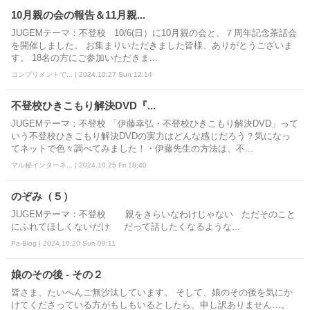
10月親の会の報告＆11月親...
JUGEMテーマ：不登校 10/6(日）に10月親の会と、７周年記念茶話会
を開催しました。 お集まりいただきました皆様、ありがとうございま
す。 18名の方にご参加いただきま...
コンプリメントで... | 2024.10.27 Sun 12:14
不登校ひきこもり解決DVD『...
JUGEMテーマ：不登校 「伊藤幸弘・不登校ひきこもり解決DVD」って
いう不登校ひきこもり解決DVDの実力はどんな感じだろう？気になっ
てネットで色々調べてみました！・伊藤先生の方法は、不...
マル秘インターネ... | 2024.10.25 Fri 18:40
のぞみ（５）
JUGEMテーマ：不登校 親をきらいなわけじゃない ただそのこと
にふれてほしくないだけ だって話したくなるような...
Pa-Blog | 2024.10.20 Sun 09:11
娘のその後 - その２
皆さま、たいへんご無沙汰しています。 そして、娘のその後を気にか
けてくださっている方がもしもいるとしたら、申し訳ありません…。