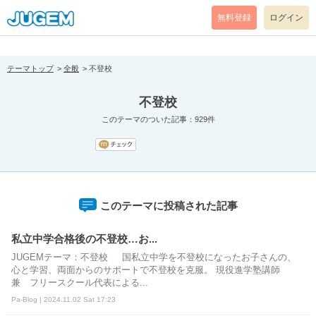
[pear_error: message="Success" code=0 mode=return level=notice
prefix="" info=""]
無料登録
ログイン
テーマトップ
全般
不登校
不登校
このテーマのついた記事：929件
このテーマに投稿された記事
私立中学合格後の不登校…お...
JUGEMテーマ：不登校 国私立中学を不登校になったお子さんの、
心と学習、両面からのサポートで不登校を克服。 現役進学塾講師
兼 フリースクール代表による...
Pa-Blog | 2024.11.02 Sat 17:23