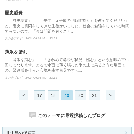
歴史感覚
「歴史感覚」 「先生、寺子屋の『時間割り』を教えてください」
と、唐突に質問をしてきた生徒がいました。社会の勉強をしている時間
でもないので、「今は問題を解くこと...
文の会ブログ | 2024.06.03 Mon 23:28
薄氷を踏む
「薄氷を踏む」 「きわめて危険な状況に臨む」という意味の言い
回しになります。まるで水面に薄く張った氷の上に乗るような場面で
の、緊迫感を伴った心境を表す言葉ですね...
文の会ブログ | 2024.06.03 Mon 23:17
<
>
17
18
19
20
21
このテーマに最近投稿したブログ
川中島の保健室