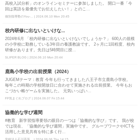
高校入試分析」のオンラインセミナーに参加しました。 開口一番「今
回は英語を最優先でお伝えしたい！」とのこ...
個別指導塾のYou-... | 2024.06.10 Mon 20:45
校内研修に出ないといけな...
2024年6月 「校内研修に出ないといけないでしょうか？」 600人の規模
の小学校に勤務している3年目の養護教諭です。 2ヶ月に1回程度、校内
研修があります。先日は5時間目に授...
SLIPER BLOG | 2024.06.10 Mon 20:44
鹿島小学校の出前授業（2024）
JUGEMテーマ：教育 今年も行ってきました八王子市立鹿島小学校。
毎年この時期の学校開放日に合わせて実施される出前授業。 今年もお
こづかい帳ゲームを実施した。 元気いっぱい...
FP気まぐれブログ | 2024.06.07 Fri 15:44
協働的な学び週間
#教育 新学習指導要領の眼目の一つは「協働的な学び」です。 我が校
では現在、「協働的な学び週間」実施中です。 グループワークやICTを
活用した意見共有を特に多く行...
学校法人石川高等... | 2024.06.06 Thu 14:15