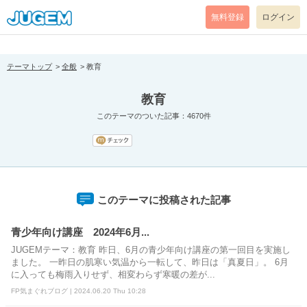
[pear_error: message="Success" code=0 mode=return level=notice
prefix="" info=""]
無料登録
ログイン
テーマトップ
全般
教育
教育
このテーマのついた記事：4670件
このテーマに投稿された記事
青少年向け講座 2024年6月...
JUGEMテーマ：教育 昨日、6月の青少年向け講座の第一回目を実施し
ました。 一昨日の肌寒い気温から一転して、昨日は「真夏日」。 6月
に入っても梅雨入りせず、相変わらず寒暖の差が...
FP気まぐれブログ | 2024.06.20 Thu 10:28