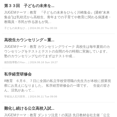
第３３回 子どもの未来を...
JUGEMテーマ：教育 『子どもの未来をひらく川崎集会』(通称“未来
集会”)は乳幼児から高校生、青年までの子育てや教育に関わる保護者・
教職員・市民が作る誰もが気...
子どもの未来をひ... | 2024.06.20 Thu 00:33
高校生カウンセリング～重...
JUGEMテーマ：教育 カウンセリングウイーク 高校生は毎年夏前のカ
ウンセリングをテストとテストの合間の今の時期に実施しています。
塾のカウンセリングなのでまずはテストや成...
個別指導塾のYou-... | 2024.06.16 Sun 19:27
私学経営研修会
#教育 ６月６、７日に全国の私立学校管理職の先生方が本校に授業視
察にお見えになりました。 私学経営研修会の一環です。 生徒の皆さ
ん、活気があって...
学校法人石川高等... | 2024.06.11 Tue 09:06
難化し続ける公立高校入試...
JUGEMテーマ：教育 ダントツ注意！の英語 先日教材会社主催「公立