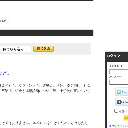
e/c34/
JUGEM ID
など。
パスワード
音楽発表会、マラソン大会、運動会、遠足、修学旅行、社会
、卒業式、給食や健康診断について等 小学校の事について
次回か
だけではありません。 本当に力をつけるためにどうしたら
»セキュア(SS