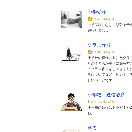
中学受験
（
478件の記事
）
中学受験にむけて頑張る子供
頑張りましょう！
クラス作り
（
328件の記事
）
小学校の担任に向けたクラ
りの子どもが幸せに暮らす
てクラス作りをしてきまし
事についてなど、ヒント・
しいページです。
小学校 通信教育
（
197件の記事
）
小学校の勉強はドラゼミや
ね。
学力