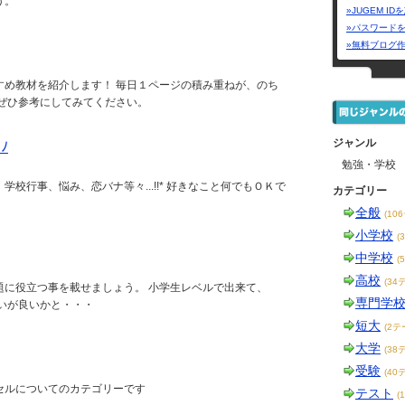
う。
»JUGEM I
»パスワード
»無料ブログ
すめ教材を紹介します！ 毎日１ページの積み重ねが、のち
 ぜひ参考にしてみてください。
ジャンル
ﾉ
勉強・学校
校行事、悩み、恋バナ等々...!!* 好きなこと何でもＯＫで
カテゴリー
全般
(10
小学校
(
中学校
(
高校
(34
題に役立つ事を載せましょう。 小学生レベルで出来て、
専門学
いが良いかと・・・
短大
(2テ
大学
(38
受験
(40
セルについてのカテゴリーです
テスト
(