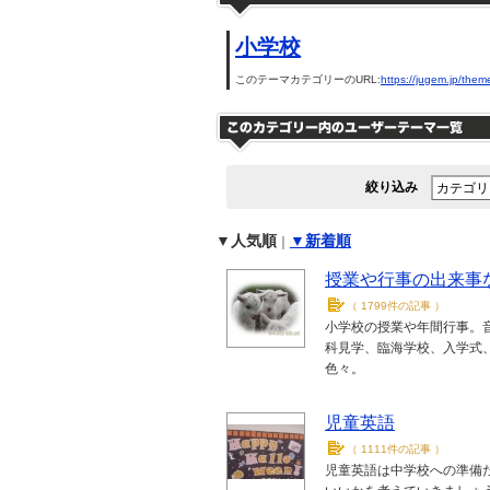
小学校
このテーマカテゴリーのURL:
https://jugem.jp/them
絞り込み
▼人気順
▼新着順
｜
授業や行事の出来事
（
1799件の記事
）
小学校の授業や年間行事。
科見学、臨海学校、入学式
色々。
児童英語
（
1111件の記事
）
児童英語は中学校への準備