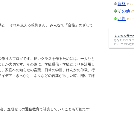
資格
(19
その他
(
お題
(13
と、 それを支える親御さん。 みんなで「合格」めざして
レンタルサーバー
あなたのクリ
200.71G
ス作りのブログです。良いクラスを作るためには、一人ひと
ことが大切です。その為に、学級通信・学級だよりを活用し
た。家庭への知らせの言葉、日常の学習、けんかの仲裁、行
アイデア・きっかけ・ネタなどの言葉が欲しい時、開いてほ
Z会、進研ゼミの通信教育で補完していくことも可能です