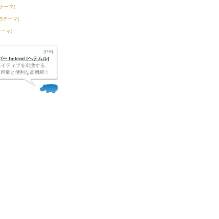
2テーマ)
75テーマ)
テーマ)
[PR]
 heteml [ヘテムル]
エイティブを刺激する、
Bの大容量と便利な高機能！