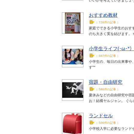
いいかを考えていきましょ
おすすめ教材
（
726件の記事
）
家庭でできる小学生のおす
のち大きく実を結びます。
小学生ライフ(･ω･*）
（
687件の記事
）
小学生の、毎日の出来事や、学
す**
宿題・自由研究
（
586件の記事
）
夏休みなどの自由研究や宿
お！結構ヤルジャン。 ぐら
ランドセル
（
506件の記事
）
小学校入学に必要なランド