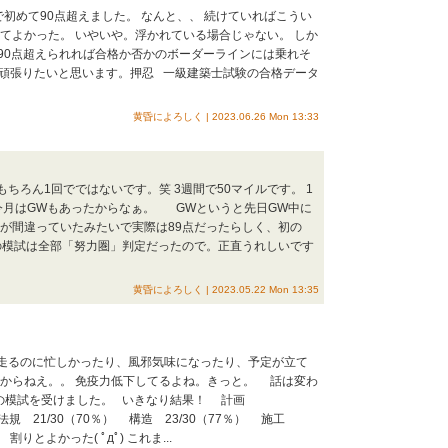
初めて90点超えました。 なんと、、 続けていればこうい
てよかった。 いやいや。浮かれている場合じゃない。 しか
90点超えられれば合格か否かのボーダーラインには乗れそ
に頑張りたいと思います。押忍 一級建築士試験の合格データ
黄昏によろしく | 2023.06.26 Mon 13:33
ちろん1回でではないです。笑 3週間で50マイルです。 1
す。 今月はGWもあったからなぁ。 GWというと先日GW中に
点が間違っていたみたいで実際は89点だったらしく、初の
回の模試は全部「努力圏」判定だったので。正直うれしいです
黄昏によろしく | 2023.05.22 Mon 13:35
W走るのに忙しかったり、風邪気味になったり、予定が立て
たからねえ。。 免疫力低下してるよね。きっと。 話は変わ
目の模試を受けました。 いきなり結果！ 計画
 法規 21/30（70％） 構造 23/30（77％） 施工
 割りとよかった( ﾟдﾟ) これま...