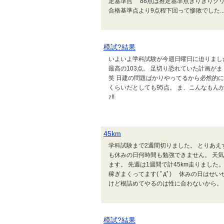
定基準点 88点は推定基準点ぎりぎりク
合格基準点より9点程下回って惨敗でした..
模試?結果
いよいよ学科試験が今週日曜日に迫りまし
最高の103点。 足切り恐れていた計画が
笑 日建の問題ばかりやってるから必然的に
くらいだとしても95点。 ま、こんなもんかな
ｧ!!
45km
学科試験まで2週間切りました。 とりあ
も休みの日何時間も勉強できません。 天
ます。 先週は1週間で計45km走りまし
稼ぎまくってます( ﾟдﾟ) 休みの日はせ
けど根詰めてやるのは性に合わないから。 性
模試?結果