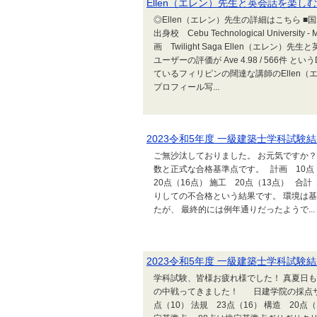
Ellen（エレン）先生と英会話を楽しむ
◎Ellen（エレン）先生の詳細はこちら ■国
出身校 Cebu Technological University -
画 Twilight Saga Ellen（エレン
ユーザーの評価が Ave 4.98 / 566
ているフィリピンの闊達な講師のEllen（エ
プロフィール写...
2023令和5年度 一級建築士学科試験
ご無沙汰しておりました。 お元気ですか
数と正式な合格基準点です。 計画 10点（1
20点（16点） 施工 20点（13点） 合
りしての不合格という結果です。 環境は
たが、 最終的には例年通りだったようで...
2023令和5年度 一級建築士学科試験
学科試験、皆様お疲れ様でした！ 真夏日
の中戦ってきました！ 日建学院の採点サー
点（10） 法規 23点（16） 構造 20点（