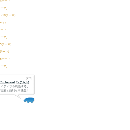
54テーマ)
テーマ)
校
(10テーマ)
ーマ)
テーマ)
テーマ)
15テーマ)
2テーマ)
75テーマ)
テーマ)
[PR]
 heteml [ヘテムル]
エイティブを刺激する、
Bの大容量と便利な高機能！