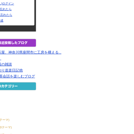
L)ログイン
Dを忘れたら
を忘れたら
作成
屋、神奈川県座間市に工房を構える...
く
員の雑談
釣り道楽日記他
で英会話を楽しむブログ
6テーマ)
30テーマ)