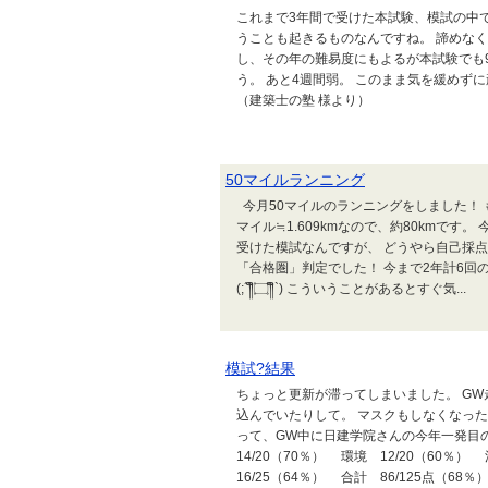
これまで3年間で受けた本試験、模試の中で
うことも起きるものなんですね。 諦めなく
し、その年の難易度にもよるが本試験でも
う。 あと4週間弱。 このまま気を緩めず
（建築士の塾 様より）
50マイルランニング
今月50マイルのランニングをしました！ も
マイル≒1.609kmなので、約80kmで
受けた模試なんですが、 どうやら自己採
「合格圏」判定でした！ 今まで2年計6
(;´༎ຶ۝༎ຶ`) こういうことがあるとすぐ気...
模試?結果
ちょっと更新が滞ってしまいました。 G
込んでいたりして。 マスクもしなくなっ
って、GW中に日建学院さんの今年一発
14/20（70％） 環境 12/20（60％）
16/25（64％） 合計 86/125点（68％）