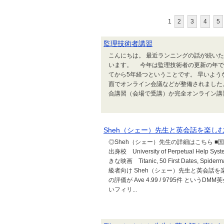
1
2
3
4
5
監理技術者講習
こんにちは。 最近ランニングの話が続い
います。 今年は監理技術者の更新の年で
てから5年経つということです。 早いような
面でオンライン会議などが整備されました
合講習（会場で受講）か完全オンライン講習
Sheh（シェー）先生と英会話を楽しむ
◎Sheh（シェー）先生の詳細はこちら ■国
出身校 University of Perpetual Help Syst
きな映画 Titanic, 50 First Dates, 
級者向け Sheh（シェー）先生と英会話を
の評価が Ave 4.99 / 9795件 と
いフィリ...