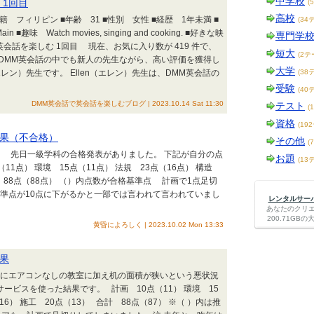
中学校
 1回目
(
高校
籍 フィリピン ■年齢 31 ■性別 女性 ■経歴 1年未満 ■
(34
 Main ■趣味 Watch movies, singing and cooking. ■好きな映
専門学
）先生と英会話を楽しむ 1回目 現在、お気に入り数が 419 件で、
短大
(2テ
件 というDMM英会話の中でも新人の先生ながら、高い評価を獲得し
大学
レン）先生です。 Ellen（エレン）先生は、DMM英会話の
(38
受験
(40
DMM英会話で英会話を楽しむブログ | 2023.10.14 Sat 11:30
テスト
(
資格
(19
結果（不合格）
その他
(
？ 先日一級学科の合格発表がありました。 下記が自分の点
お題
(13
1点） 環境 15点（11点） 法規 23点（16点） 構造
計 88点（88点） （）内点数が合格基準点 計画で1点足切
基準点が10点に下がるかと一部では言われて言われていまし
レンタルサーバー
あなたのクリ
200.71G
黄昏によろしく | 2023.10.02 Mon 13:33
結果
もにエアコンなしの教室に加え机の面積が狭いという悪状況
ビスを使った結果です。 計画 10点（11） 環境 15
16） 施工 20点（13） 合計 88点（87） ※（ ）内は推