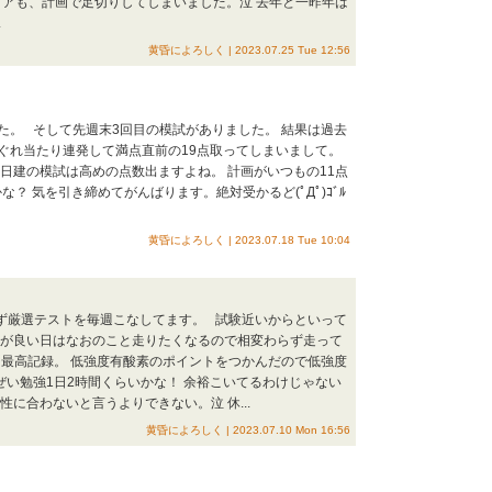
リアも、計画で足切りしてしまいました。泣 去年と一昨年は
.
黄昏によろしく | 2023.07.25 Tue 12:56
た。 そして先週末3回目の模試がありました。 結果は過去
まぐれ当たり連発して満点直前の19点取ってしまいまして。
日建の模試は高めの点数出ますよね。 計画がいつもの11点
？ 気を引き締めてがんばります。絶対受かるど(ﾟДﾟ)ｺﾞﾙ
黄昏によろしく | 2023.07.18 Tue 10:04
えず厳選テストを毎週こなしてます。 試験近いからといって
気が良い日はなおのこと走りたくなるので相変わらず走って
た。最高記録。 低強度有酸素のポイントをつかんだので低強度
いぜい勉強1日2時間くらいかな！ 余裕こいてるわけじゃない
に合わないと言うよりできない。泣 休...
黄昏によろしく | 2023.07.10 Mon 16:56