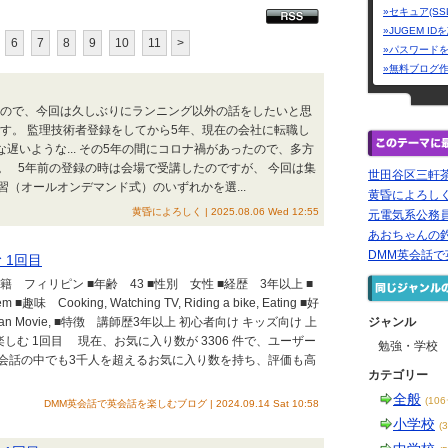
»セキュア(SS
»JUGEM I
6
7
8
9
10
11
>
»パスワード
»無料ブログ
たので、今回は久しぶりにランニング以外の話をしたいと思
す。 監理技術者登録をしてから5年、現在の会社に転職し
遅いような... その5年の間にコロナ禍があったので、多方
。 5年前の登録の時は会場で受講したのですが、 今回は集
世田谷区三軒茶
（オールオンデマンド式）のいずれかを選...
黄昏によろし
黄昏によろしく | 2025.08.06 Wed 12:55
元電気系公務
あおちゃんの
DMM英会話
 1回目
籍 フィリピン ■年齢 43 ■性別 女性 ■経歴 3年以上 ■
em ■趣味 Cooking, Watching TV, Riding a bike, Eating ■好
Spiderman Movie, ■特徴 講師歴3年以上 初心者向け キッズ向け 上
ジャンル
楽しむ 1回目 現在、お気に入り数が 3306 件で、ユーザー
勉強・学校
いうDMM英会話の中でも3千人を超えるお気に入り数を持ち、評価も高
カテゴリー
全般
(10
DMM英会話で英会話を楽しむブログ | 2024.09.14 Sat 10:58
小学校
(