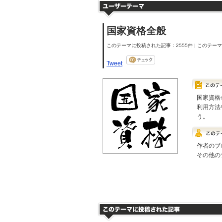
国家資格全般
このテーマに投稿された記事：2555件 | このテーマの
Tweet
国家資格
利用方法
う。
作者のブ
その他の