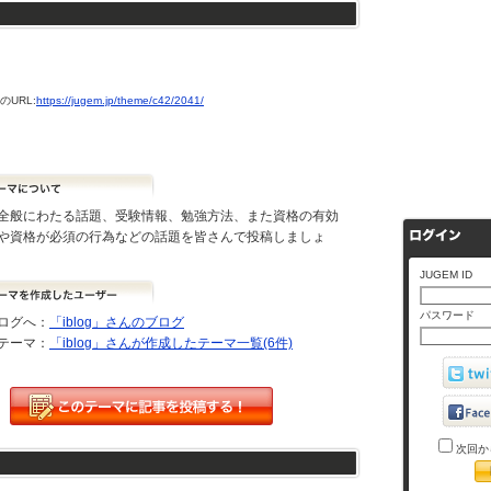
URL:
https://jugem.jp/theme/c42/2041/
全般にわたる話題、受験情報、勉強方法、また資格の有効
や資格が必須の行為などの話題を皆さんで投稿しましょ
JUGEM ID
パスワード
ログへ：
「iblog」さんのブログ
テーマ：
「iblog」さんが作成したテーマ一覧(6件)
次回か