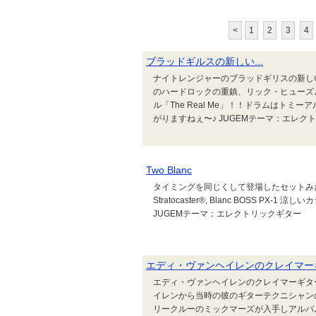
<
1
2
3
4
ブラッドギルスの新しい...
ナイトレンジャーのブラッドギリスの新し
のハードロックの重鎮、リック・ヒューズさん
ル「The Real Me」！！ドラムはト
がりますねぇ〜♪ JUGEMテーマ：エレク
Two Blanc
タイミングを同じくして登場したセットみたいな２つの商品
Stratocaster®, Blanc BOSS 
JUGEMテーマ：エレクトリックギター
エディ・ヴァンヘイレンのクレイマーギタ
エディ・ヴァンヘイレンのクレイマーギタ
イレンから当時の彼のギターテクニシャン
リークルーのミックマーズが入手しアルバ