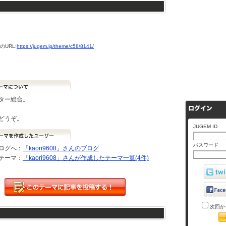
URL:
https://jugem.jp/theme/c58/8141/
ター総合。
どうぞ。
JUGEM ID
パスワード
ログへ：
「kaori9608」さんのブログ
テーマ：
「kaori9608」さんが作成したテーマ一覧(4件)
次回か