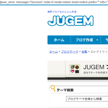
[pear_error: message="Success" code=0 mode=return level=notice prefix="" info=""
無料ブログをかんたん作成
ホーム
>
ブログテーマ
>
全般
>
エレクトリッ