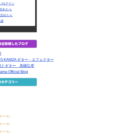
L)ログイン
Dを忘れたら
を忘れたら
作成
部
TARS KANDA ギター・エフェクター
説とギター 高槻弘壱
ama Official Blog
1テーマ)
8テーマ)
1テーマ)