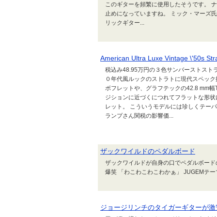
このギターを頻繁に使用したそうです。 
止めになっていますね。 ミック・マーズ氏
リックギター...
American Ultra Luxe Vintage \'50s Str
税込み48.95万円の３色サンバーストストラト、America
０年代風ルックのストラトに現代スペック
ボフレットや、グラフテックの42.8 mm
ジションに近づくにつれてフラットな形状に
レット。 こういうモデルには珍しくテーパ
ランプさん関税の影響価...
ザックワイルドのペダルボード
ザックワイルドが自身の口でペダルボード
爆笑 「わこわこわこわかぁ」 JUGEMテ
ジョージリンチのタイガーギターが激