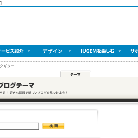
]
クギター