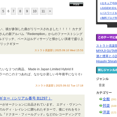
»セキュア(SS
»JUGEM I
5
6
7
8
9
10
11
>
»パスワード
»無料ブログ
い、彼が参加した曲がリリースされました！！！！ カナダ
の新アルバム『Redemption』からのファーストシング
ミーアルドリッチ、ベースはルディサーゾと懐かしい演者で盛り上
トリックギター
ストラト倶楽
ストラト倶楽部 | 2025.09.10 Wed 15:53
MIYAJI GU
酒と煙草と小
Hisashi Shirah
、 Made in Japan Limited Hybrid II
PX-1 涼しいカラーのこの２つあれば、なかなか楽しい今年後半になりそ♪
ジャンル
音楽
ストラト倶楽部 | 2025.09.02 Tue 17:18
カテゴリー
ー（シリアル番号 B1297 ）
全般
(28
ーがオークションに出品されています。 エディ・ヴァンヘ
邦楽
(34
のルディ・レイレンに贈られたギターで、後にそれをモト
洋楽
(12
ム『ドクター・フィールグッド』などのレコーディングで