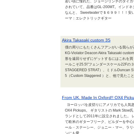
若い頃に憧れた、ジョージリンチのタイガー
されていて、品番はGL-200MT。インドネシア
なんと、 Sweetwaterで＄６９９！！！
ーマ：エレクトリックギター
Akira Takasaki custom 3S
僕の周りにもたくさんフアンがいる我らが
KG-Violator Deacon Akira Taka
形を遠回りせずにゲットするにはこれを買
ールこそ25.5\"フェンダースケール22Fの３
STAGGERED STRAT）、ミドルDuncan SSL
5（Custom Staggered ）と、他で見た
From UK. Made In Oxford!! OX4 Pick
ヨーロッパを皮切りにアメリカでも人気急
OX4 Pickups。 ギタリストの Mark
ランドとして2011年に設立されました。
て欧米のギターフリーク、ビルダーを中心
ール・ステーシー、ジョニー・マー、ラリ
ンにも愛...