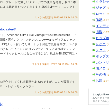
クラシ
ナロープレートで激しいステージでの使用を考慮しネジ６本
による鑑定書もついてきます！ JUGEMテーマ：エレクト
ジャズ
(
ロック
(
ストラト倶楽部 | 2025.08.15 Fri 14:50
R&B
(31
インデ
atocaster®
演歌
(10
n Ultra Luxe Vintage \'50s Stratocaster®。 ５
ヒップ
搭載と言うことで、ステンレススチールミディアムジャン
レゲエ
幅TUSQナット付いてたり、ナット付近で丸みを帯び、ハイポ
(
なる10~14インチのコンパウンドラジアス指板で２２フ
テクノ
(
ードネックヒールにもなってるけど、税込み48.95万円はト
ポップ
カント
ストラト倶楽部 | 2025.08.13 Wed 16:58
懐メロ
(
その他
(
お題
(26
の紹介をしてくれる動画があるのですが、コレが最高です
ーマ：エレクトリックギター
ストラト倶楽部 | 2025.08.01 Fri 00:50
レンタルサーバー
あなたのクリ
200.71G
安