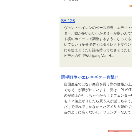
M
SA-126
ヴァン・ヘイレンのベース担当、エディ・ヴァ
ター、嘘が多いというかダミーが多いんで
ト横のホイールで調整するようになってる
いてない（多分ボディにダイレクトマウン
にも使えそうだし誰も持ってなさそうだし
ビデオの中でWolfgang Van H...
関税戦争がエレキギター直撃!?
自国生産ではない商品を買う際の価格が上
でもそこが騒がれています。要は、PLAYTECH
のが値上がりしちゃうかも！？フェンダー
も！？値上がりしたら買う人が減っちゃう
だけで憧れでしかなかったアメリカ製のギ
昔のように高くないし、フェンダーなんてトラ