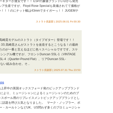
ギターが激安です！！ ESPの廉価ブランドLTDから発売
生産ですが、Floyd Rose Specialも装備されてて価格が
安い！！！のにナット幅は43mmでタイガーっ！！ JUGEMテ
ストラト倶楽部 | 2025.08.01 Fri 00:30
高崎晃モデルのストラト（タイプギター）登場です！！
saki custom 3S 高崎晃さんがストラトを改造するとこうなる！の最終
うのが一番と言えるほどに色々スペシャルですです。スケ
シングル機ですが、フロントDuncan SSL-1（VINTAGE
-4（Quarter-Pound Flat）、リアDuncan SSL-
ことない組み合わせ。そ...
ストラト倶楽部 | 2025.07.31 Thu 23:53
ups
上昇中の英国オックスフォード発のピックアップブランド
 Stow氏 により、ミュージシャンによるミュージシャンのためのブ
 レスポール用のリプレイスメントピックアップブランドとし
に話題を呼び人気となりました。 マーク・ノップラー、ポ
ー・カールトンなどUK、US問わず多くのプロミュージシャ