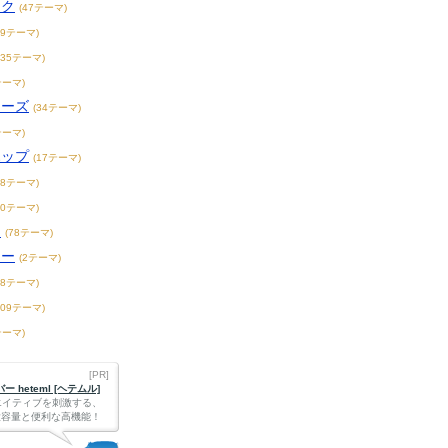
ック
(47テーマ)
19テーマ)
235テーマ)
テーマ)
ィーズ
(34テーマ)
テーマ)
ホップ
(17テーマ)
18テーマ)
20テーマ)
ス
(78テーマ)
リー
(2テーマ)
18テーマ)
109テーマ)
テーマ)
[PR]
 heteml [ヘテムル]
エイティブを刺激する、
Bの大容量と便利な高機能！