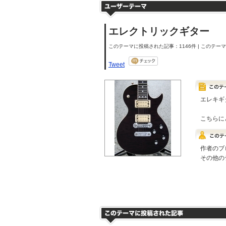
エレクトリックギター
このテーマに投稿された記事：1146件 | このテーマの
Tweet
エレキギ
こちらに
作者のブ
その他の