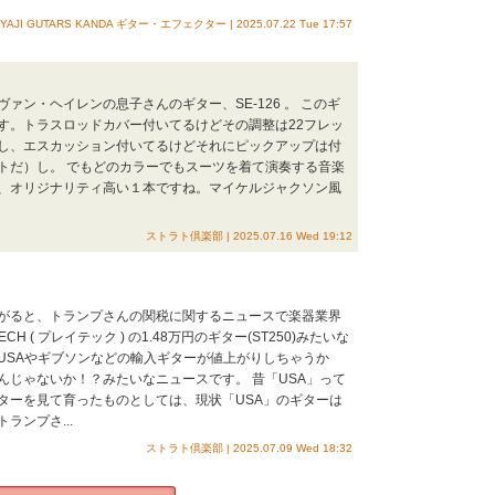
IYAJI GUTARS KANDA ギター・エフェクター | 2025.07.22 Tue 17:57
ン・ヘイレンの息子さんのギター、SE-126 。 このギ
す。トラスロッドカバー付いてるけどその調整は22フレッ
し、エスカッション付いてるけどそれにピックアップは付
トだ）し。 でもどのカラーでもスーツを着て演奏する音楽
、オリジナリティ高い１本ですね。マイケルジャクソン風
ストラト倶楽部 | 2025.07.16 Wed 19:12
がると、トランプさんの関税に関するニュースで楽器業界
 ( プレイテック ) の1.48万円のギター(ST250)みたいな
USAやギブソンなどの輸入ギターが値上がりしちゃうか
んじゃないか！？みたいなニュースです。 昔「USA」って
ターを見て育ったものとしては、現状「USA」のギターは
ンプさ...
ストラト倶楽部 | 2025.07.09 Wed 18:32