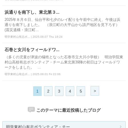
浜通りを南下し、東北第３...
2025年８月６日、仙台平和七夕のレイ配りを午前中に終え、午後は浜
通りを南下しました。 （浪江町の大平山から請戸地区を見下ろす）
(震災遺構・浪江町...
明学東村山有志ボ... | 2025.08.07 Thu 18:24
石巻と女川をフィールドワ...
（多くの児童が津波の犠牲となった石巻市立大川小学校） 明治学院東
村山高校有志ボランティア・チーム東北第39陣の初日はフィールドワ
ークをしました。 ...
明学東村山有志ボ... | 2025.08.01 Fri 22:06
>
1
2
3
4
5
このテーマに最近投稿したブログ
明学東村山有志ボランティア・チー...