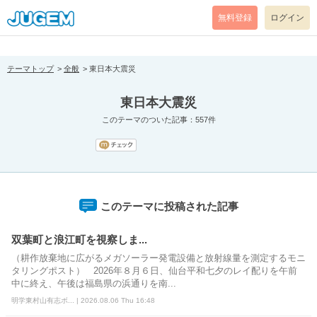
[pear_error: message="Success" code=0 mode=return level=notice
prefix="" info=""]
無料登録
ログイン
テーマトップ
全般
東日本大震災
東日本大震災
このテーマのついた記事：557件
このテーマに投稿された記事
双葉町と浪江町を視察しま...
（耕作放棄地に広がるメガソーラー発電設備と放射線量を測定するモニ
タリングポスト） 2026年８月６日、仙台平和七夕のレイ配りを午前
中に終え、午後は福島県の浜通りを南...
明学東村山有志ボ... | 2026.08.06 Thu 16:48