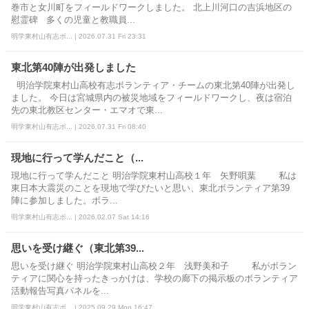
巻市と女川町をフィールドワークしました。 北上川河口の吉浜地区の
慰霊碑 多くの児童と教職員...
明学東村山有志ボ... | 2026.07.31 Fri 23:31
東北第40陣が出発しました
明治学院東村山高校有志ボランティア・チームの東北第40陣が出発し
ました。 今日は宮城県内の被災地域をフィールドワークし、夜は宿泊
先の東北教区センター・エマオで東...
明学東村山有志ボ... | 2026.07.31 Fri 08:40
現地に行って学んだこと（...
現地に行って学んだこと 明治学院東村山高校１年 矢野唄葉 私は
東日本大震災のことを現地で学びたいと思い、東北ボランティア第39
陣に参加しました。ボラ...
明学東村山有志ボ... | 2026.02.07 Sat 14:16
思いを受け継ぐ（東北第39...
思いを受け継ぐ 明治学院東村山高校２年 浅野美和子 私がボラン
ティアに関心を持ったきっかけは、学校の廊下の掲示板のボランティア
活動報告写真パネルを...
明学東村山有志ボ... | 2025.09.29 Mon 16:47