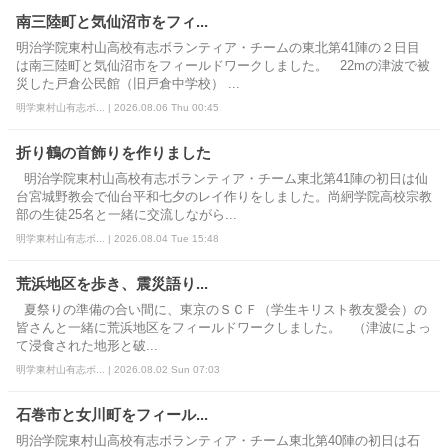
南三陸町と気仙沼市をフィ...
明治学院東村山高校有志ボランティア・チームの東北第41陣の２日目
は南三陸町と気仙沼市をフィールドワークしました。 22mの津波で被
災した戸倉公民館（旧戸倉中学校） ...
明学東村山有志ボ... | 2026.08.06 Thu 00:45
折り鶴の首飾りを作りました
明治学院東村山高校有志ボランティア・チーム東北第41陣の初日は仙
台宮城野教会で仙台平和七夕のレイ作りをしました。尚絅学院高校宗教
部の生徒25名と一緒に交流しながら...
明学東村山有志ボ... | 2026.08.04 Tue 15:48
荒浜地区を歩き、震災語り...
夏祭りの準備の合い間に、東京のＳＣＦ（学生キリスト教友愛会）の
皆さんと一緒に荒浜地区をフィールドワークしました。 （津波によっ
て浸食された地形と破...
明学東村山有志ボ... | 2026.08.02 Sun 07:03
石巻市と女川町をフィール...
明治学院東村山高校有志ボランティア・チーム東北第40陣の初日は石