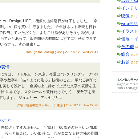
広告・C
インテ
映像
(13
rt, Design, LIFE 後祭の山鉾巡行が終了しました。 今
webデ
新しいに粽を買いに行きました。 近年はネット販売も行わ
イラス
で授与していただくと、よりご利益がありそうな気がしま
き当てたとあって、販売開始の時間にはすでに行列ができて
個展・
る方々、皆の健康と...
その他
(
Through the looking glass | 2026.07.29 Wed 21:41
総合
(49
お題
(10
の表情
にちは。 リトルムーン東京、今週は “レタリングワーク” の
文字や数字を「描くように彫る」技術のこと。 単なる刻印で
レンタルサーバー
あなたのクリ
も美しく設計し、 金属の上に静かで上品な文字の表情を生
200.71G
の世界では、スクロールや装飾だけでなく、 英数字を美
します。 ジュエリー、アクセサリ...
洋彫り彫金教室リトルムーン東京 | 2026.07.28 Tue 22:20
のこと
告知遅くてすみません。 宝島社「60歳過ぎたらいい加減
。 もっと気楽に、いい加減に。 心が楽になる処方箋の見開