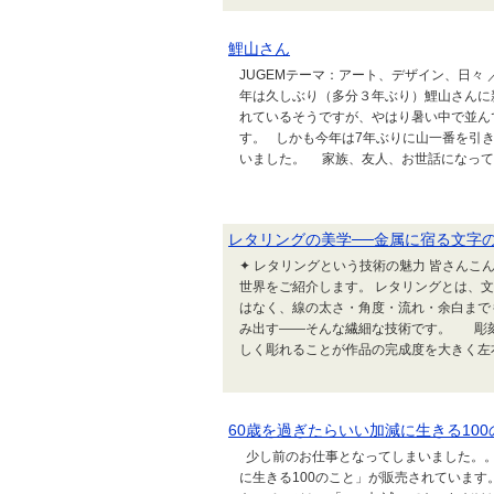
鯉山さん
JUGEMテーマ：アート、デザイン、日々 ／ A
年は久しぶり（多分３年ぶり）鯉山さんに
れているそうですが、やはり暑い中で並ん
す。 しかも今年は7年ぶりに山一番を引
いました。 家族、友人、お世話になってい
レタリングの美学──金属に宿る文字
✦ レタリングという技術の魅力 皆さんこん
世界をご紹介します。 レタリングとは、
はなく、線の太さ・角度・流れ・余白まで
み出す――そんな繊細な技術です。 彫刻
しく彫れることが作品の完成度を大きく左右
60歳を過ぎたらいい加減に生きる100
少し前のお仕事となってしまいました。。
に生きる100のこと」が販売されています