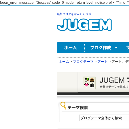
[pear_error: message="Success" code=0 mode=return level=notice prefix="" info=""
無料ブログをかんたん作成
ホーム
>
ブログテーマ
>
アート
>
アート、デザイ