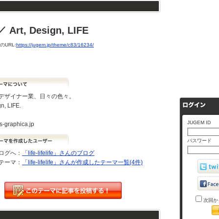
, Design, LIFE
URL:
https://jugem.jp/theme/c83/16234/
デザイナー業、日々の色々。
gn, LIFE.
JUGEM ID
us-graphica.jp
パスワード
ログへ：
「life-lifelife」さんのブログ
テーマ：
「life-lifelife」さんが作成したテーマ一覧(4件)
次回か