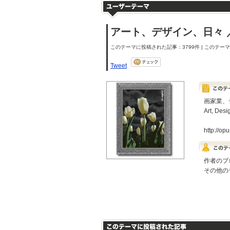
アート、デザイン、日々 ／ Art
このテーマに投稿された記事：3799件 | このテーマの
Tweet
画家業、
Art, Desi
http://op
作者のブ
その他の