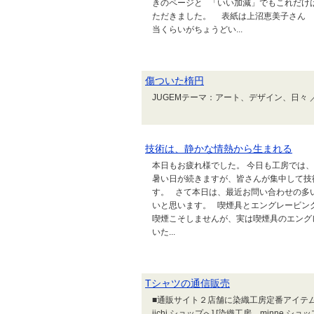
きのページと 「いい加減」でもこれだけ
ただきました。 表紙は上沼恵美子さん 
当くらいがちょうどい...
傷ついた楕円
JUGEMテーマ：アート、デザイン、日々 ／ Art
技術は、静かな情熱から生まれる
本日もお疲れ様でした。 今日も工房では
暑い日が続きますが、皆さんが集中して技
す。 さて本日は、最近お問い合わせの多
いと思います。 喫煙具とエングレービン
喫煙こそしませんが、実は喫煙具のエング
いた...
Tシャツの通信販売
■通販サイト２店舗に染織工房定番アイテム
iichi ショップへ] [染織工房 minne