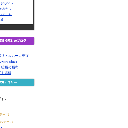
L)ログイン
Dを忘れたら
を忘れたら
作成
室リトルムーン東京
oking glass
ン絵画の画廊
イト速報
ザイン
2テーマ)
200テーマ)