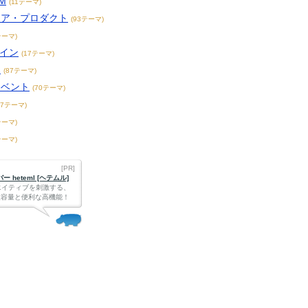
M
(11テーマ)
リア・プロダクト
(93テーマ)
テーマ)
ザイン
(17テーマ)
ト
(87テーマ)
イベント
(70テーマ)
47テーマ)
テーマ)
テーマ)
[PR]
 heteml [ヘテムル]
エイティブを刺激する、
Bの大容量と便利な高機能！