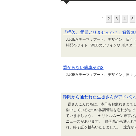
1
2
3
4
5
「拝啓、背景いりませんか？」背景無
JUGEMテーマ：アート、デザイン、日々 ／ A
料配布サイト WEBのデザインや ポス
繋がらない歯車その2
JUGEMテーマ：アート、デザイン、日々 ／ Ar
静岡から通われた生徒さんがアドバン
皆さんこんにちは。本日もお疲れさまでし
集中しているとつい体調管理を忘れがちで
ていきましょう。 ✦ リトルムーン東京だ
ニュースがあります。 静岡県から通われ
れ、終了証を授与いたしました。 遠方から