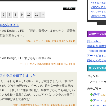
»セキュア(SS
»JUGEM I
»パスワード
6
7
8
9
10
11
>
»無料ブログ
料配布サイト
rt, Design, LIFE 「拝啓、背景いりませんか？」背景無
ターにお役立ちサイト。
娯らっくのサイト速報 | 2026.08.07 Fri 05:45
日々note
洋彫り彫金教
Through the lo
アートビタミ
t, Design, LIFE 繋がらない歯車その2
娯らっくのサ
アートビタミン絵画の画廊 | 2026.08.06 Thu 09:36
スクラスを修了しました
ジャンル
た。 今日も夏らしい強い日差しが続きましたね。 制作に
アート・デ
すが、どうか無理のないペースで、確かな一歩を積み重ね
カテゴリー
より — うれしいご報告 本日は、当教室からとても喜ばしい
創作
ている生徒・飯塚さんが、ついにアドバンスクラスを修了さ
(14
の通学は決して楽では...
アート
(
洋彫り彫金教室リトルムーン東京 | 2026.08.01 Sat 21:46