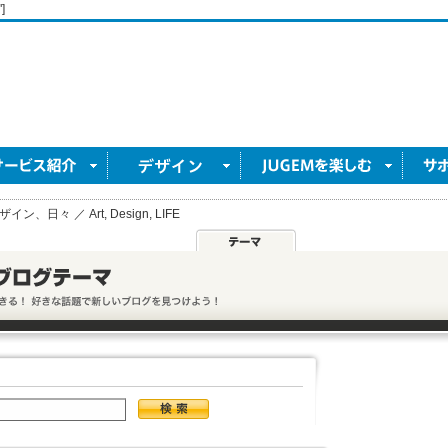
]
ン、日々 ／ Art, Design, LIFE