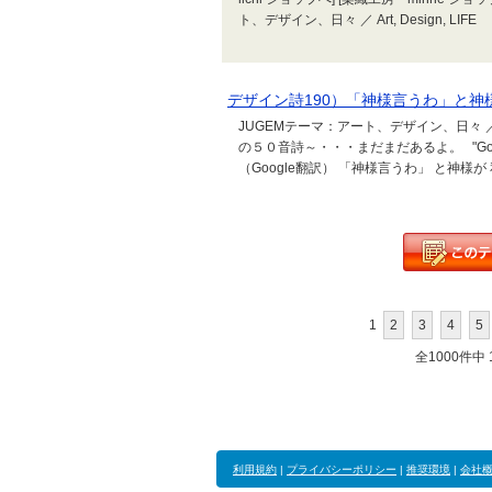
ト、デザイン、日々 ／ Art, Design, LIFE
デザイン詩190）「神様言うわ」と神
JUGEMテーマ：アート、デザイン、日々 ／ A
の５０音詩～・・・まだまだあるよ。 "God says," "Tha
（Google翻訳） 「神様言うわ」 と神様
1
2
3
4
5
全1000件中 1
利用規約
|
プライバシーポリシー
|
推奨環境
|
会社