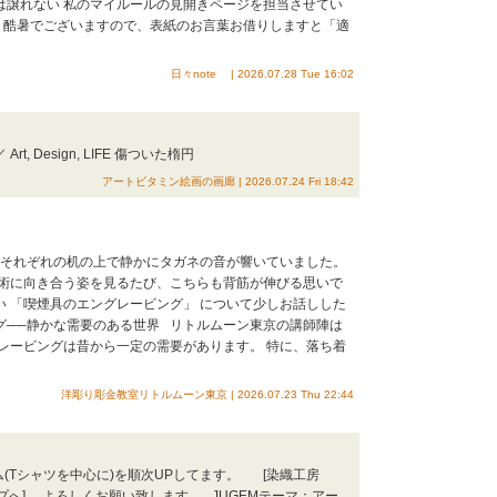
は譲れない 私のマイルールの見開きページを担当させてい
酷暑でございますので、表紙のお言葉お借りしますと「適
日々note | 2026.07.28 Tue 16:02
, Design, LIFE 傷ついた楕円
アートビタミン絵画の画廊 | 2026.07.24 Fri 18:42
、それぞれの机の上で静かにタガネの音が響いていました。
術に向き合う姿を見るたび、こちらも背筋が伸びる思いで
い 「喫煙具のエングレービング」 について少しお話しした
グ──静かな需要のある世界 リトルムーン東京の講師陣は
レービングは昔から一定の需要があります。 特に、落ち着
洋彫り彫金教室リトルムーン東京 | 2026.07.23 Thu 22:44
(Tシャツを中心に)を順次UPしてます。 [染織工房
 ショップへ] よろしくお願い致します。 JUGEMテーマ：アー