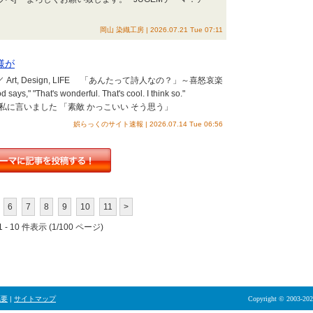
岡山 染織工房 | 2026.07.21 Tue 07:11
様が
rt, Design, LIFE 「あんたって詩人なの？」～喜怒哀楽
t's wonderful. That's cool. I think so."
が 私に言いました 「素敵 かっこいい そう思う」
娯らっくのサイト速報 | 2026.07.14 Tue 06:56
6
7
8
9
10
11
>
 - 10 件表示 (1/100 ページ)
概要
|
サイトマップ
Copyright © 2003-