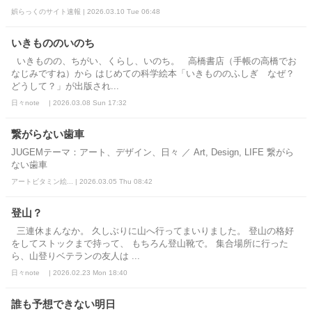
娯らっくのサイト速報 | 2026.03.10 Tue 06:48
いきもののいのち
いきものの、ちがい、くらし、いのち。 高橋書店（手帳の高橋でお
なじみですね）から はじめての科学絵本「いきもののふしぎ なぜ？
どうして？」が出版され...
日々note | 2026.03.08 Sun 17:32
繋がらない歯車
JUGEMテーマ：アート、デザイン、日々 ／ Art, Design, LIFE 繋がら
ない歯車
アートビタミン絵... | 2026.03.05 Thu 08:42
登山？
三連休まんなか。 久しぶりに山へ行ってまいりました。 登山の格好
をしてストックまで持って、 もちろん登山靴で。 集合場所に行った
ら、山登りベテランの友人は ...
日々note | 2026.02.23 Mon 18:40
誰も予想できない明日