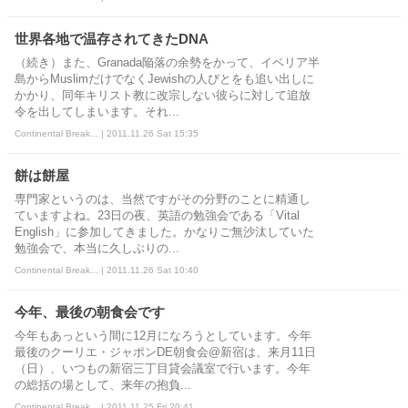
世界各地で温存されてきたDNA
（続き）また、Granada陥落の余勢をかって、イベリア半
島からMuslimだけでなくJewishの人びとをも追い出しに
かかり、同年キリスト教に改宗しない彼らに対して追放
令を出してしまいます。それ...
Continental Break... | 2011.11.26 Sat 15:35
餅は餅屋
専門家というのは、当然ですがその分野のことに精通し
ていますよね。23日の夜、英語の勉強会である「Vital
English」に参加してきました。かなりご無沙汰していた
勉強会で、本当に久しぶりの...
Continental Break... | 2011.11.26 Sat 10:40
今年、最後の朝食会です
今年もあっという間に12月になろうとしています。今年
最後のクーリエ・ジャポンDE朝食会@新宿は、来月11日
（日）、いつもの新宿三丁目貸会議室で行います。今年
の総括の場として、来年の抱負...
Continental Break... | 2011.11.25 Fri 20:41