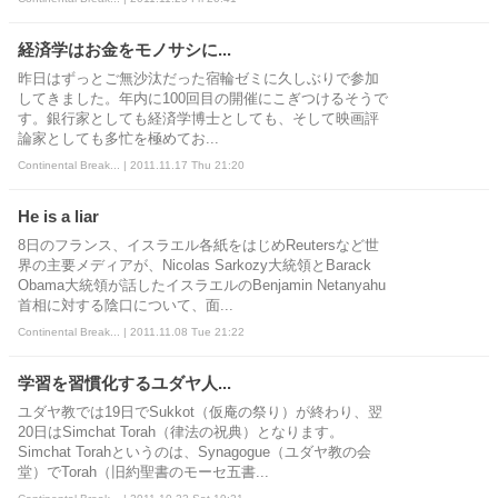
経済学はお金をモノサシに...
昨日はずっとご無沙汰だった宿輪ゼミに久しぶりで参加
してきました。年内に100回目の開催にこぎつけるそうで
す。銀行家としても経済学博士としても、そして映画評
論家としても多忙を極めてお...
Continental Break... | 2011.11.17 Thu 21:20
He is a liar
8日のフランス、イスラエル各紙をはじめReutersなど世
界の主要メディアが、Nicolas Sarkozy大統領とBarack
Obama大統領が話したイスラエルのBenjamin Netanyahu
首相に対する陰口について、面...
Continental Break... | 2011.11.08 Tue 21:22
学習を習慣化するユダヤ人...
ユダヤ教では19日でSukkot（仮庵の祭り）が終わり、翌
20日はSimchat Torah（律法の祝典）となります。
Simchat Torahというのは、Synagogue（ユダヤ教の会
堂）でTorah（旧約聖書のモーセ五書...