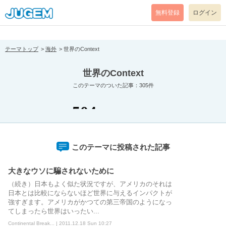
[pear_error: message="Success" code=0 mode=return level=notice
prefix="" info=""]
無料登録
ログイン
テーマトップ
海外
世界のContext
世界のContext
このテーマのついた記事：305件
このテーマに投稿された記事
大きなウソに騙されないために
（続き）日本もよく似た状況ですが、アメリカのそれは
日本とは比較にならないほど世界に与えるインパクトが
強すぎます。アメリカがかつての第三帝国のようになっ
てしまったら世界はいったい...
Continental Break... | 2011.12.18 Sun 10:27