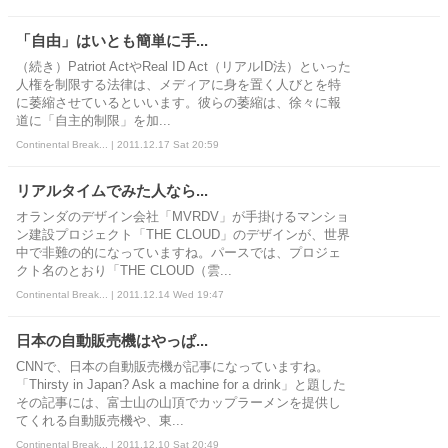
「自由」はいとも簡単に手...
（続き）Patriot ActやReal ID Act（リアルID法）といった
人権を制限する法律は、メディアに身を置く人びとを特
に萎縮させているといいます。彼らの萎縮は、徐々に報
道に「自主的制限」を加...
Continental Break... | 2011.12.17 Sat 20:59
リアルタイムでみた人なら...
オランダのデザイン会社「MVRDV」が手掛けるマンショ
ン建設プロジェクト「THE CLOUD」のデザインが、世界
中で非難の的になっていますね。パースでは、プロジェ
クト名のとおり「THE CLOUD（雲...
Continental Break... | 2011.12.14 Wed 19:47
日本の自動販売機はやっぱ...
CNNで、日本の自動販売機が記事になっていますね。
「Thirsty in Japan? Ask a machine for a drink」と題した
その記事には、富士山の山頂でカップラーメンを提供し
てくれる自動販売機や、東...
Continental Break... | 2011.12.10 Sat 20:49