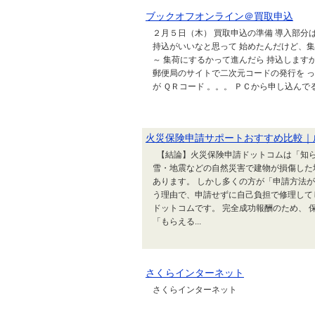
ブックオフオンライン＠買取申込
２月５日（木） 買取申込の準備 導入部分
持込がいいなと思って 始めたんだけど、
～ 集荷にするかって進んだら 持込します
郵便局のサイトで二次元コードの発行を 
が ＱＲコード 。。。 ＰＣから申し込んで
火災保険申請サポートおすすめ比較｜
【結論】火災保険申請ドットコムは「知ら
雪・地震などの自然災害で建物が損傷した
あります。 しかし多くの方が「申請方法
う理由で、申請せずに自己負担で修理して
ドットコムです。 完全成功報酬のため、 
「もらえる...
さくらインターネット
さくらインターネット