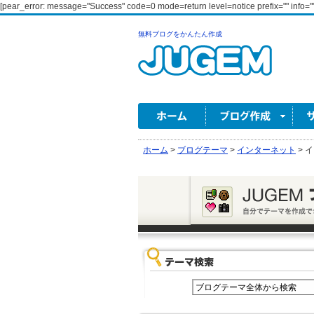
[pear_error: message="Success" code=0 mode=return level=notice prefix="" info=""
無料ブログをかんたん作成
ホーム
>
ブログテーマ
>
インターネット
>
イ