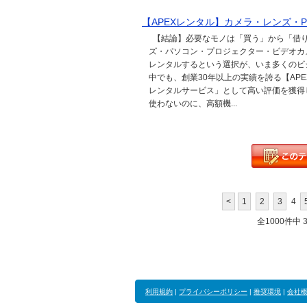
【APEXレンタル】カメラ・レンズ・
【結論】必要なモノは「買う」から「借り
ズ・パソコン・プロジェクター・ビデオカ
レンタルするという選択が、いま多くのビ
中でも、創業30年以上の実績を誇る【AP
レンタルサービス」として高い評価を獲得
使わないのに、高額機...
<
1
2
3
4
全1000件中 31
利用規約
|
プライバシーポリシー
|
推奨環境
|
会社