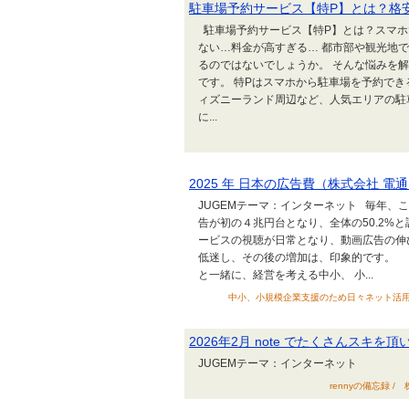
駐車場予約サービス【特P】とは？格
駐車場予約サービス【特P】とは？スマホ
ない…料金が高すぎる… 都市部や観光地
るのではないでしょうか。 そんな悩みを
です。 特Pはスマホから駐車場を予約で
ィズニーランド周辺など、人気エリアの駐
に...
2025 年 日本の広告費（株式会社 電
JUGEMテーマ：インターネット 毎年、
告が初の４兆円台となり、全体の50.2%
ービスの視聴が日常となり、動画広告の
低迷し、その後の増加は、印象的です。 出典
と一緒に、経営を考える中小、 小...
中小、小規模企業支援のため日々ネット活用を含めた
2026年2月 note でたくさんスキを
JUGEMテーマ：インターネット
rennyの備忘録 / 