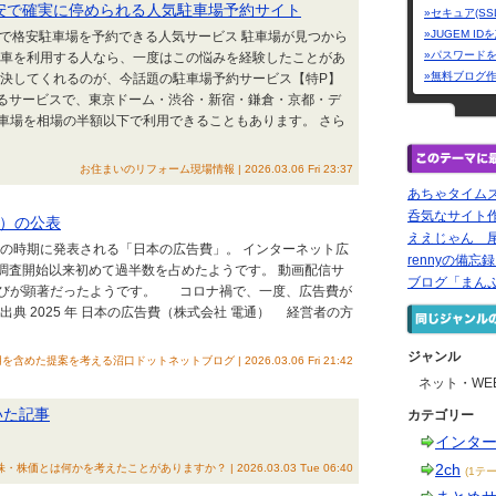
安で確実に停められる人気駐車場予約サイト
»セキュア(SS
»JUGEM I
で格安駐車場を予約できる人気サービス 駐車場が見つから
»パスワード
で車を利用する人なら、一度はこの悩みを経験したことがあ
»無料ブログ
解決してくれるのが、今話題の駐車場予約サービス【特P】
きるサービスで、東京ドーム・渋谷・新宿・鎌倉・京都・デ
車場を相場の半額以下で利用できることもあります。 さら
お住まいのリフォーム現場情報 | 2026.03.06 Fri 23:37
あちゃタイム
呑気なサイト
通）の公表
ええじゃん 尾
この時期に発表される「日本の広告費」。 インターネット広
rennyの備忘
と調査開始以来初めて過半数を占めたようです。 動画配信サ
ブログ「まん
伸びが顕著だったようです。 コロナ禍で、一度、広告費が
 2025 年 日本の広告費（株式会社 電通） 経営者の方
ジャンル
提案を考える沼口ドットネットブログ | 2026.03.06 Fri 21:42
ネット・WE
頂いた記事
カテゴリー
インタ
2ch
株・株価とは何かを考えたことがありますか？ | 2026.03.03 Tue 06:40
(1テー