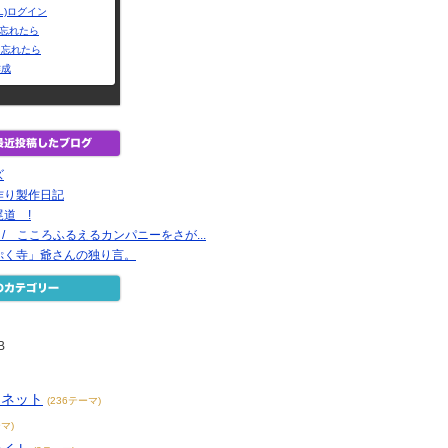
L)ログイン
Dを忘れたら
を忘れたら
作成
ズ
作り製作日記
道 !
録 / こころふるえるカンパニーをさが...
ぷく寺」爺さんの独り言。
B
ーネット
(236テーマ)
マ)