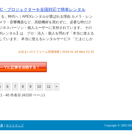
PC・プロジェクターを全国対応で簡単レンタル
る」時代へ｜APEXレンタルが選ばれる理由 カメラ・レン
メラ・音響機器など、高額機材を買わずに、必要な時だけ
ジネスパーソン・個人ユーザーに支持されています。 その
EXレンタル】は、プロ・法人・個人を問わず「本当に使える
しています。 本当に使えるレンタルサービス 「たまにしか
お住まいのリフォーム現場情報 | 2026.01.28 Wed 22:33
5
6
7
8
9
10
11
>
 - 40 件表示 (4/100 ページ)
概要
|
サイトマップ
Copyright © 2003-