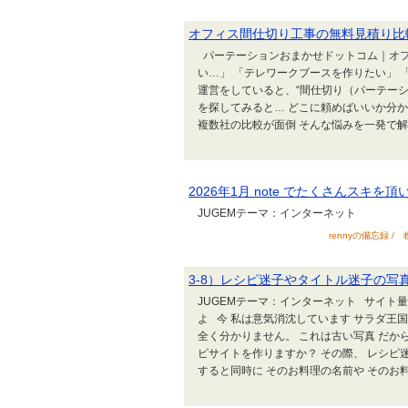
オフィス間仕切り工事の無料見積り比
パーテーションおまかせドットコム｜オフ
い…」 「テレワークブースを作りたい」 
運営をしていると、“間仕切り（パーテーシ
を探してみると… どこに頼めばいいか分か
複数社の比較が面倒 そんな悩みを一発で解
2026年1月 note でたくさんスキを
JUGEMテーマ：インターネット
rennyの備忘録 / 
3-8）レシピ迷子やタイトル迷子の
JUGEMテーマ：インターネット サイ
よ 今 私は意気消沈しています サラダ王
全く分かりません。 これは古い写真 だか
ピサイトを作りますか？ その際、 レシピ迷
すると同時に そのお料理の名前や そのお料理