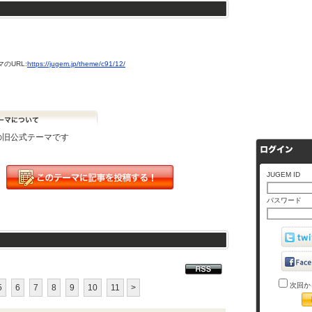
のURL:
https://jugem.jp/theme/c91/12/
Mの旧公式テーマです
JUGEM ID
パスワード
次回か
5
6
7
8
9
10
11
>