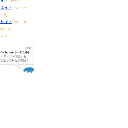
サイト
(3テーマ)
リエイト
(74テーマ)
テーマ)
メサイト
(29テーマ)
36テーマ)
テーマ)
[PR]
 heteml [ヘテムル]
エイティブを刺激する、
Bの大容量と便利な高機能！