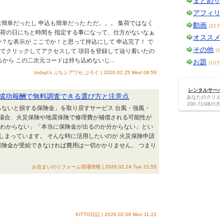
まとめ
アフィ
は簡単だったし 申込も簡単だった ただ。。。 集荷ではなく
動画
(32
集荷の日にちと時間を 指定する事になって、仕方がないなぁ
オスス
か？な表示が ここでか！と思って持込にして 申込完了！ で
その他
ってクリックしてアクセスして 項目を登録して辿り着いたの
(
るから この二次元コードは持ち込めないじ...
お題
(10
today\'s ぷちシアワセ ぶろぐ | 2026.02.25 Wed 08:59
レンタルサーバー
成功報酬で無料調査できる選び方と注意点
あなたのクリ
200.71G
ないと損する保険金」を取り戻すサービス 台風・強風・
場合、火災保険や地震保険で修理費が補償される可能性が
がわからない」「本当に保険金が出るのか分からない」とい
しまっています。 そんな時に活用したいのが 火災保険申請
保険金が受給できなければ費用は一切かかりません。 つまり
お住まいのリフォーム現場情報 | 2026.02.24 Tue 21:55
KITTO日記 | 2026.02.09 Mon 11:22