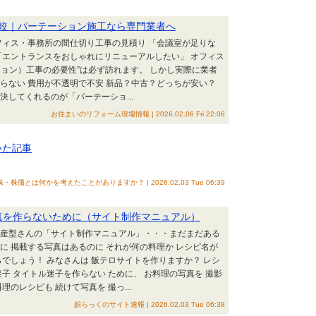
較｜パーテーション施工なら専門業者へ
ィス・事務所の間仕切り工事の見積り 「会議室が足りな
「エントランスをおしゃれにリニューアルしたい」 オフィス
ョン）工事の必要性”は必ず訪れます。 しかし実際に業者
らない 費用が不透明で不安 新品？中古？どっちが安い？
決してくれるのが「パーテーショ...
お住まいのリフォーム現場情報 | 2026.02.06 Fri 22:06
頂いた記事
株・株価とは何かを考えたことがありますか？ | 2026.02.03 Tue 06:39
写真を作らないために（サイト制作マニュアル）
ト量産型さんの「サイト制作マニュアル」・・・まだまだある
国に 掲載する写真はあるのに それが何の料理か レシピ名が
らでしょう！ みなさんは 飯テロサイトを作りますか？ レシ
子 タイトル迷子を作らない ために、 お料理の写真を 撮影
のレシピも 続けて写真を 撮っ...
娯らっくのサイト速報 | 2026.02.03 Tue 06:38