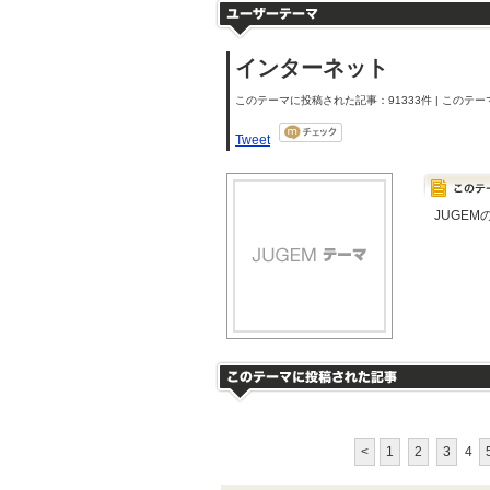
インターネット
このテーマに投稿された記事：91333件 | このテーマ
Tweet
JUGE
<
1
2
3
4