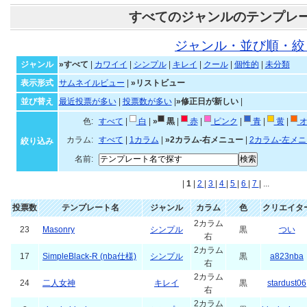
すべてのジャンルのテンプレ
ジャンル・並び順・絞
ジャンル
»すべて
|
カワイイ
|
シンプル
|
キレイ
|
クール
|
個性的
|
未分類
表示形式
サムネイルビュー
|
»リストビュー
並び替え
最近投票が多い
|
投票数が多い
|
»修正日が新しい
|
色:
すべて
|
白
|
»
黒
|
赤
|
ピンク
|
青
|
黄
|
オ
カラム:
すべて
|
1カラム
|
»2カラム-右メニュー
|
2カラム-左メ
絞り込み
名前:
|
1
|
2
|
3
|
4
|
5
|
6
|
7
| ...
投票数
テンプレート名
ジャンル
カラム
色
クリエイタ
2カラム
23
Masonry
シンプル
黒
つい
右
2カラム
17
SimpleBlack-R (nba仕様)
シンプル
黒
a823nba
右
2カラム
24
二人女神
キレイ
黒
stardust06
右
2カラム