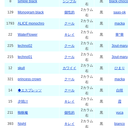
8
simple black
シンプル
黒
black-choc
右
2カラム
129
Monogram black
個性的
黒
saas-ok
右
2カラム
1793
ALICE monochro
クール
黒
macka
右
2カラム
22
WaterFlower
キレイ
黒
華*華
右
2カラム
225
techno02
クール
黒
3out-maru
右
2カラム
215
techno01
クール
黒
3out-maru
右
2カラム
12
skull
カワイイ
黒
ひまり
右
2カラム
321
princess crown
クール
黒
macka
右
2カラム
14
◆エスプレッソ
クール
黒
白咲
右
2カラム
15
夕焼け
キレイ
黒
霞
右
2カラム
211
蜘蛛蠍
個性的
黒
yuca
右
2カラム
393
Night
キレイ
黒
bianco
右