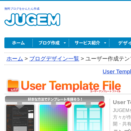
無料ブログをかんたん作成
ホーム
>
ブログデザイン一覧
>
ユーザー作成テンプ
User Tem
User 
JUGE
方々が
開・共