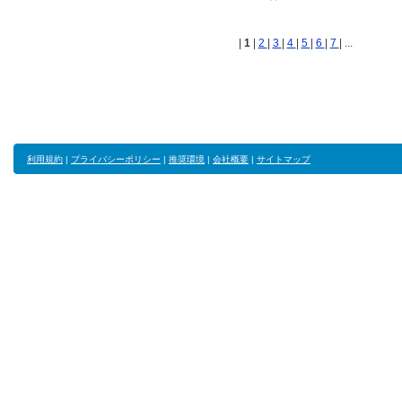
|
1
|
2
|
3
|
4
|
5
|
6
|
7
| ...
利用規約
|
プライバシーポリシー
|
推奨環境
|
会社概要
|
サイトマップ