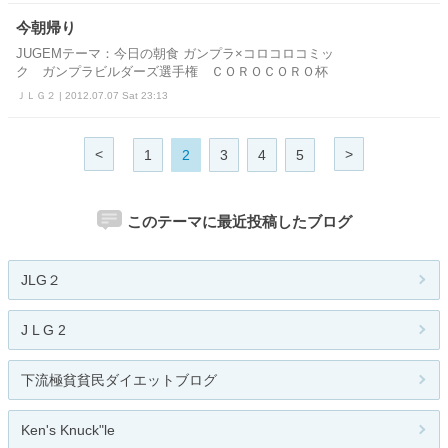
今朝帰り
JUGEMテーマ：今日の朝食 ガンプラ×コロコロコミッ
ク ガンプラビルダーズ選手権 ＣＯＲＯＣＯＲＯ杯
ＪＬＧ２ | 2012.07.07 Sat 23:13
<
>
1
2
3
4
5
このテーマに最近投稿したブログ
JLG２
J L G 2
下流極貧貧民ダイエットブログ
Ken's Knuck"le