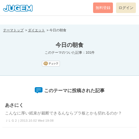
[pear_error: message="Success" code=0 mode=return level=notice
prefix="" info=""]
無料登録
ログイン
テーマトップ
ダイエット
今日の朝食
今日の朝食
このテーマのついた記事：101件
このテーマに投稿された記事
あさにく
こんなに厚い紙束が裁断できるんならプラ板とかも切れるのか？
ＪＬＧ２ | 2013.10.02 Wed 19:08