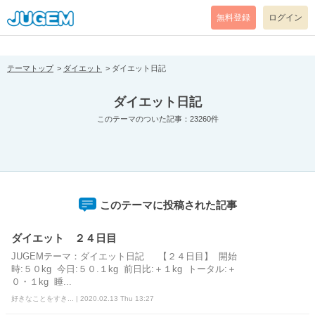
[pear_error: message="Success" code=0 mode=return level=notice
prefix="" info=""]
無料登録
ログイン
テーマトップ
ダイエット
ダイエット日記
ダイエット日記
このテーマのついた記事：23260件
このテーマに投稿された記事
ダイエット ２４日目
JUGEMテーマ：ダイエット日記 【２４日目】 開始
時:５０kg 今日:５０.１kg 前日比:＋１kg トータル:＋
０・１kg 睡...
好きなことをすき... | 2020.02.13 Thu 13:27