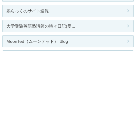
娯らっくのサイト速報
大学受験英語塾講師の時々日記(受...
MoonTed（ムーンテッド） Blog
だいえっと☆日記
関連カテゴリー
ダイエット
スキンケア
コスメ／メイク雑貨
男性化粧品
ネイル
香水・フレグランス
その他
全般
お題