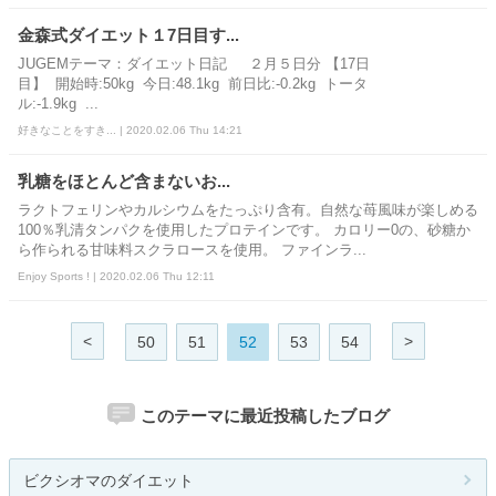
金森式ダイエット１7日目す...
JUGEMテーマ：ダイエット日記 ２月５日分 【17日
目】 開始時:50kg 今日:48.1kg 前日比:-0.2kg トータ
ル:-1.9kg ...
好きなことをすき... | 2020.02.06 Thu 14:21
乳糖をほとんど含まないお...
ラクトフェリンやカルシウムをたっぷり含有。自然な苺風味が楽しめる
100％乳清タンパクを使用したプロテインです。 カロリー0の、砂糖か
ら作られる甘味料スクラロースを使用。 ファインラ...
Enjoy Sports ! | 2020.02.06 Thu 12:11
<
>
50
51
52
53
54
このテーマに最近投稿したブログ
ビクシオマのダイエット