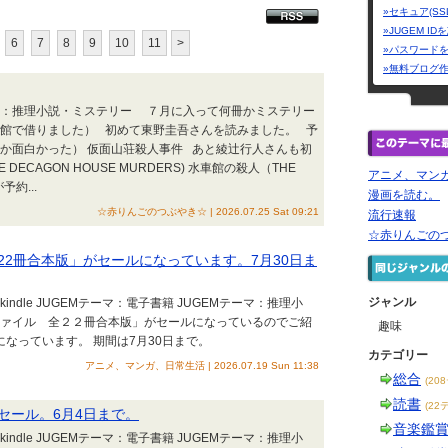
»セキュア(SS
»JUGEM I
6
7
8
9
10
11
>
»パスワード
»無料ブログ
テーマ：推理小説・ミステリー ７月に入って何冊かミステリー
書館で借りました） 初めて東野圭吾さんを読みました。 予
なか面白かった） 仮面山荘殺人事件 あと綾辻行人さんも初
CAGON HOUSE MURDERS) 水車館の殺人（THE
アニメ、マン
予約...
漫画を読む。
☆赤りんごのつぶやき☆ | 2026.07.25 Sat 09:21
流行速報
☆赤りんごの
2冊合本版」がセールになっています。7月30日ま
ジャンル
indle JUGEMテーマ：電子書籍 JUGEMテーマ：推理小
ファイル 全２２冊合本版」がセールになっているのでご紹
趣味
になっています。 期間は7月30日まで。
カテゴリー
アニメ、マンガ、日常生活 | 2026.07.19 Sun 11:38
総合
(20
読書
(22
セール。6月4日まで。
音楽鑑
indle JUGEMテーマ：電子書籍 JUGEMテーマ：推理小