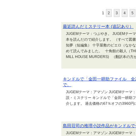
1
2
3
4
5
最近読んだミステリー本 (追記あり）
JUGEMテーマ：つぶやき。 JUGEM
本を読んだので紹介します。 （すべて図
知夢（短編集） 十字屋敷のピエロ（なか
めて読んでみました。 十角館の殺人（THE DE
MILL HOUSE MURDERS) （翻訳本の方が
キンドルで「金田一耕助ファイル 全2
で。
JUGEMテーマ：アマゾン JUGEMテーマ：k
説・ミステリー キンドルで「金田一耕助
介します。 過去価格の67％オフの3960円
島田荘司の推理小説作品がキンドルで
JUGEMテーマ：アマゾン JUGEMテーマ：k