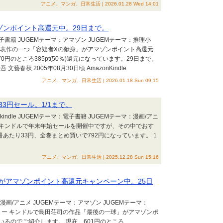
アニメ、マンガ、日常生活 | 2026.01.28 Wed 14:01
ゾンポイント高還元中。29日まで。
：電子書籍 JUGEMテーマ：アマゾン JUGEMテーマ：推理小
代表作の一つ「容疑者Xの献身」がアマゾンポイント高還元
円のところ385pt(50％)還元になっています。29日まで。
 文藝春秋 2005年08月30日頃 AmazonKindle
アニメ、マンガ、日常生活 | 2026.01.18 Sun 09:15
3円セール。1/1まで。
indle JUGEMテーマ：電子書籍 JUGEMテーマ：漫画/アニ
ー キンドルで年末年始セールを開催中ですが、その中でおす
あたり33円、全巻まとめ買いで792円になっています。 1
アニメ、マンガ、日常生活 | 2025.12.28 Sun 15:16
がアマゾンポイント高還元キャンペーン中。25日
漫画/アニメ JUGEMテーマ：アマゾン JUGEMテーマ：
ミステリー キンドルで島田荘司の作品「最後の一球」がアマゾンポ
るのでご紹介します。 現在、601円のところ