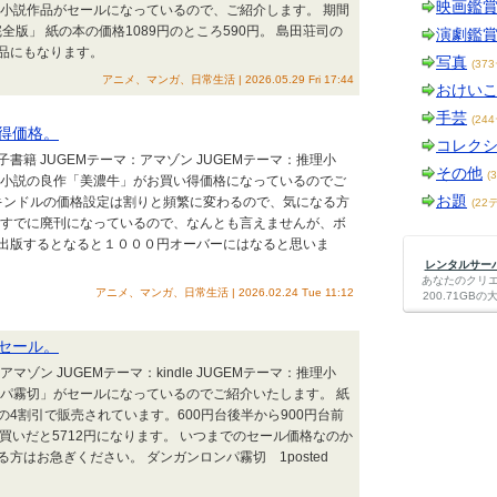
映画鑑
理小説作品がセールになっているので、ご紹介します。 期間
全版」 紙の本の価格1089円のところ590円。 島田荘司の
演劇鑑
品にもなります。
写真
(37
アニメ、マンガ、日常生活 | 2026.05.29 Fri 17:44
おけい
手芸
(24
得価格。
コレク
：電子書籍 JUGEMテーマ：アマゾン JUGEMテーマ：推理小
その他
(
理小説の良作「美濃牛」がお買い得価格になっているのでご
お題
 キンドルの価格設定は割りと頻繁に変わるので、気になる方
(22
はすでに廃刊になっているので、なんとも言えませんが、ボ
出版するとなると１０００円オーバーにはなると思いま
レンタルサーバー
あなたのクリ
アニメ、マンガ、日常生活 | 2026.02.24 Tue 11:12
200.71G
セール。
マゾン JUGEMテーマ：kindle JUGEMテーマ：推理小
ンパ霧切」がセールになっているのでご紹介いたします。 紙
4割引で販売されています。600円台後半から900円台前
買いだと5712円になります。 いつまでのセール価格なのか
はお急ぎください。 ダンガンロンパ霧切 1posted