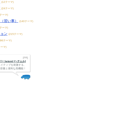
賞
(12テーマ)
賞
(24テーマ)
3テーマ)
こ（習い事）
(140テーマ)
4テーマ)
ション
(215テーマ)
396テーマ)
テーマ)
[PR]
 heteml [ヘテムル]
エイティブを刺激する、
Bの大容量と便利な高機能！