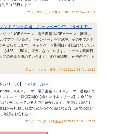
間は明日（25日）まで。
アニメ、マンガ、日常生活 | 2025.12.24 Wed 11:04
ゾンポイント高還元キャンペーン中。25日まで。
：アマゾン JUGEMテーマ：電子書籍 JUGEMテーマ：推理小
ドルでアマゾン高還元キャンペーンを実施中。その中でおす
かをご紹介します。 キャンペーン期間は25日迄になってい
ころ425pt（50％）還元になっています。 クールで真面目
人間の運命を決めていきます。連作短編集。 死神の浮力 キ
アニメ、マンガ、日常生活 | 2025.12.23 Tue 13:35
本シリーズ】」がセール中。
indle JUGEMテーマ：電子書籍 JUGEMテーマ：漫画/アニ
 キンドルで「探偵学園Q【極！単行本シリーズ】」全22巻
も242円になっているのでご紹介します。 期間は明記され
数日から10数日程度で変わるので気になる方はお早めにど
のご確認をお忘れなく。
アニメ、マンガ、日常生活 | 2025.12.21 Sun 17:09