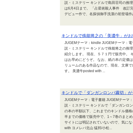
説・ミステリー キンドルで島田荘司の推
は6月4日まで。 「占星術殺人事件 改訂完
デビュー作で、名探偵御手洗潔の初登場作
キンドルで殊能将之の「美濃牛」がお
JUGEMテーマ：kindle JUGEMテーマ
説・ミステリー キンドルで殊能将之の推
紹介します。 現在、５７１円で販売中。
はお早めにどうぞ。 なお、紙の本の定価
リュームのある作品なので、現在、文庫で
す。 美濃牛posted with ...
キンドルで「ダンガンロンパ霧切」が
JUGEMテーマ：電子書籍 JUGEMテーマ：ア
説・ミステリー キンドルで「ダンガンロ
の本の半額以下、これまでのキンドル価格の
半までの価格で販売中で、1～7巻のまとめ
サイトには明記されていないので、気になる方
with ヨメレバ北山 猛邦/小松...