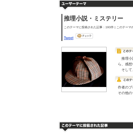
推理小説・ミステリー
このテーマに投稿された記事：193件 | このテーマの
Tweet
推理小説
ら、感想
そして、
作者のブ
その他の