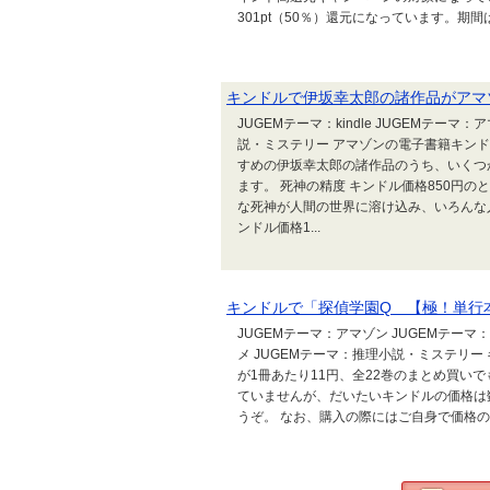
301pt（50％）還元になっています。期
キンドルで伊坂幸太郎の諸作品がアマ
JUGEMテーマ：kindle JUGEMテーマ
説・ミステリー アマゾンの電子書籍キン
すめの伊坂幸太郎の諸作品のうち、いくつ
ます。 死神の精度 キンドル価格850円のと
な死神が人間の世界に溶け込み、いろんな
ンドル価格1...
キンドルで「探偵学園Q 【極！単行
JUGEMテーマ：アマゾン JUGEMテーマ：k
メ JUGEMテーマ：推理小説・ミステリー
が1冊あたり11円、全22巻のまとめ買いで
ていませんが、だいたいキンドルの価格は
うぞ。 なお、購入の際にはご自身で価格