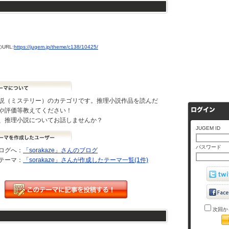
URL:
https://jugem.jp/theme/c138/10425/
（ミステリー）のカテゴリです。推理小説作品を読んだ
や評価等教えてください！
推理小説についてお話しませんか？
JUGEM ID
パスワード
ログへ：
「sorakaze」さんのブログ
テーマ：
「sorakaze」さんが作成したテーマ一覧(1件)
次回か