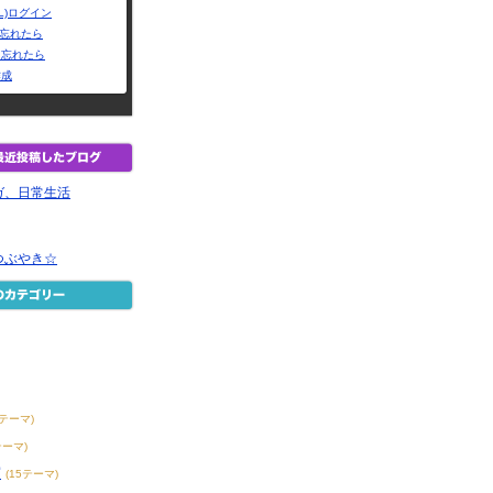
L)ログイン
Dを忘れたら
を忘れたら
作成
ガ、日常生活
つぶやき☆
8テーマ)
テーマ)
賞
(15テーマ)