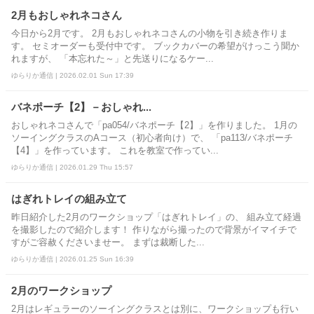
2月もおしゃれネコさん
今日から2月です。 2月もおしゃれネコさんの小物を引き続き作りま
す。 セミオーダーも受付中です。 ブックカバーの希望がけっこう聞か
れますが、 「本忘れた～」と先送りになるケー...
ゆらりか通信 | 2026.02.01 Sun 17:39
バネポーチ【2】－おしゃれ...
おしゃれネコさんで「pa054/バネポーチ【2】」を作りました。 1月の
ソーイングクラスのAコース（初心者向け）で、 「pa113/バネポーチ
【4】」を作っています。 これを教室で作ってい...
ゆらりか通信 | 2026.01.29 Thu 15:57
はぎれトレイの組み立て
昨日紹介した2月のワークショップ「はぎれトレイ」の、 組み立て経過
を撮影したので紹介します！ 作りながら撮ったので背景がイマイチで
すがご容赦くださいませー。 まずは裁断した...
ゆらりか通信 | 2026.01.25 Sun 16:39
2月のワークショップ
2月はレギュラーのソーイングクラスとは別に、ワークショップも行い