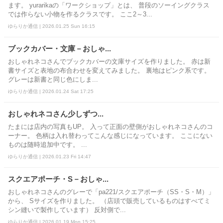
ます。 yurarikaの「ワークショップ」とは、 普段のソーイングクラス
では作らない小物を作るクラスです。 ここ2～3...
ゆらりか通信 | 2026.01.25 Sun 16:15
ブックカバー・文庫－おしゃ...
おしゃれネコさんでブックカバーの文庫サイズを作りました。 赤は新
書サイズと表地の布合わせを変えてみました。 裏地はピンク系です。
グレーは新書と同じ色にしま...
ゆらりか通信 | 2026.01.24 Sat 17:25
おしゃれネコさん少しずつ...
たまには店内の写真もUP。 入って正面の壁側がおしゃれネコさんのコ
ーナー。 色柄は入れ替わってこんな感じになっています。 ここにない
ものは随時追加中です。 ...
ゆらりか通信 | 2026.01.23 Fri 14:47
スクエアポーチ・S－おしゃ...
おしゃれネコさんのグレーで「pa221/スクエアポーチ（SS・S・M）」
から、 Sサイズを作りました。 （店頭で販売しているものはすべてミ
シン縫いで製作しています） 反対側で...
ゆらりか通信 | 2026.01.19 Mon 15:25