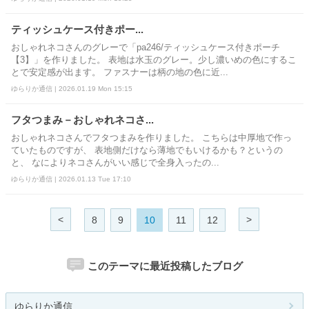
ティッシュケース付きポー...
おしゃれネコさんのグレーで「pa246/ティッシュケース付きポーチ
【3】」を作りました。 表地は水玉のグレー。少し濃いめの色にするこ
とで安定感が出ます。 ファスナーは柄の地の色に近...
ゆらりか通信 | 2026.01.19 Mon 15:15
フタつまみ－おしゃれネコさ...
おしゃれネコさんでフタつまみを作りました。 こちらは中厚地で作っ
ていたものですが、 表地側だけなら薄地でもいけるかも？というの
と、 なによりネコさんがいい感じで全身入ったの...
ゆらりか通信 | 2026.01.13 Tue 17:10
<
>
8
9
10
11
12
このテーマに最近投稿したブログ
ゆらりか通信