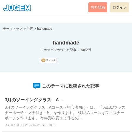
[pear_error: message="Success" code=0 mode=return level=notice
prefix="" info=""]
無料登録
ログイン
テーマトップ
手芸
handmade
handmade
このテーマのついた記事：29838件
このテーマに投稿された記事
3月のソーイングクラス A...
3月のソーイングクラス、Aコース（初心者向け）は、 「pa131/ファス
ナーポーチ・マチ付き・S」を作ります。 3月のAコースはファスナー
ポーチを作ります。 毎年形を変えて作るの...
ゆらりか通信 | 2026.02.01 Sun 18:02