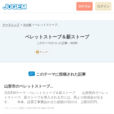
[pear_error: message="Success" code=0 mode=return level=notice
prefix="" info=""]DB Error: no database selected
無料登録
ログイン
テーマトップ
その他
ペレットストーブ...
ペレットストーブ＆薪ストーブ
このテーマのついた記事：432件
このテーマに投稿された記事
山形市のペレットストーブ...
JUGEMテーマ：ペレットストーブ＆薪ストーブ 山形県内でペレッ
トストーブ、薪ストーブを導入される方には、県より助成金が出ま
す。 本体、設置工事費あわせた総額の3分の1、上限10万円...
ペレットマン日記 | 2013.05.22 Wed 10:06