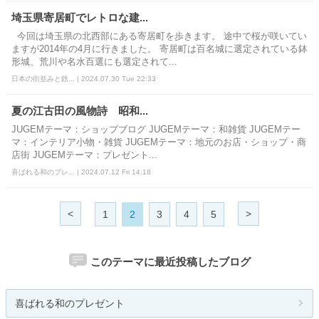
埼玉県寄居町でレトロな建...
今回は埼玉県の北西部にある寄居町を歩きます。 途中で桜が咲いてい
ますが2014年の4月に行きました。 寄居町は百名城に選定されている鉢
形城、荒川や名水百選にも選定されて...
日本の街並みと鉄... | 2024.07.30 Tue 22:33
夏の江古田の風物詩 昭和...
JUGEMテーマ：ショップブログ JUGEMテーマ：和雑貨 JUGEMテー
マ：インテリア小物・雑貨 JUGEMテーマ：地元のお店・ショップ・商
店街 JUGEMテーマ：プレゼント...
喜ばれる和のプレ... | 2024.07.12 Fri 14:18
<
>
1
2
3
4
5
このテーマに最近投稿したブログ
喜ばれる和のプレゼント