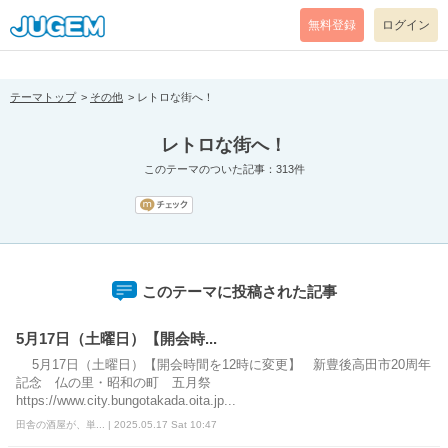
[pear_error: message="Success" code=0 mode=return level=notice
prefix="" info=""]
無料登録
ログイン
テーマトップ
その他
レトロな街へ！
レトロな街へ！
このテーマのついた記事：313件
このテーマに投稿された記事
5月17日（土曜日）【開会時...
5月17日（土曜日）【開会時間を12時に変更】 新豊後高田市20周年
記念 仏の里・昭和の町 五月祭
https://www.city.bungotakada.oita.jp...
田舎の酒屋が、単... | 2025.05.17 Sat 10:47