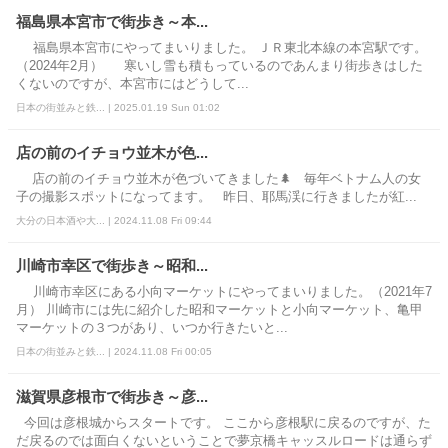
福島県本宮市で街歩き～本...
福島県本宮市にやってまいりました。 ＪＲ東北本線の本宮駅です。
（2024年2月） 寒いし雪も積もっているのであんまり街歩きはした
くないのですが、本宮市にはどうして...
日本の街並みと鉄... | 2025.01.19 Sun 01:02
店の前のイチョウ並木が色...
店の前のイチョウ並木が色づいてきました🌲 毎年ベトナム人の女
子の撮影スポットになってます。 昨日、耶馬渓に行きましたが紅...
大分の日本酒や大... | 2024.11.08 Fri 09:44
川崎市幸区で街歩き～昭和...
川崎市幸区にある小向マーケットにやってまいりました。（2021年7
月） 川崎市には先に紹介した昭和マーケットと小向マーケット、亀甲
マーケットの３つがあり、いつか行きたいと...
日本の街並みと鉄... | 2024.11.08 Fri 00:05
滋賀県彦根市で街歩き～彦...
今回は彦根城からスタートです。 ここから彦根駅に戻るのですが、た
だ戻るのでは面白くないということで夢京橋キャッスルロードは通らず