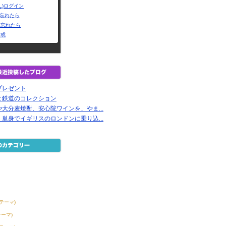
L)ログイン
Dを忘れたら
を忘れたら
作成
プレゼント
と鉄道のコレクション
大分麦焼酎、安心院ワインを、やま...
単身でイギリスのロンドンに乗り込...
2テーマ)
テーマ)