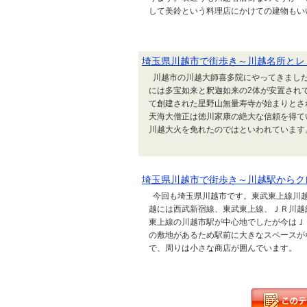
して美鈴という料理店にかけての建物もいい
埼玉県川越市で街歩き～川越名所とレ
川越市の川越大師喜多院にやってきました。
には多宝如来と釈迦如来の2体が安置され
て創建された星野山無量寿寺が始まりとさ
天海大僧正は徳川家康の絶大な信頼を得て
川越大火を免れたのではといわれています。 
埼玉県川越市で街歩き～川越駅からク
今回も埼玉県川越市です。東武東上線川越市
越には西武新宿線、東武東上線、ＪＲ川越
東上線の川越市駅が中心地でしたが今はＪ
の敷地があるため駅前に大きなスペースが
で、周りは小さな商店が囲んでいます。 少