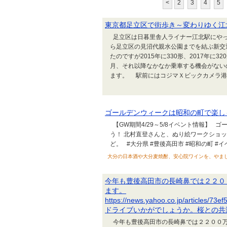
<
2
3
4
5
東京都足立区で街歩き～変わりゆく江
足立区は日暮里舎人ライナー江北駅にやっ
ら足立区の見沼代親水公園までを結ぶ新交通
たのですが2015年に330形、2017年に
月、それ以降なかなか乗車する機会がない
ます。 駅前にはコジマＸビックカメラ港北
ゴールデンウィークは昭和の町で楽しもう
【GW期間4/29～5/8イベント情報】
う！ 北村直登さんと、ぬり絵ワークショ
ど。 #大分県 #豊後高田市 #昭和の町 #
大分の日本酒や大分麦焼酎、安心院ワインを、やましろや七代目
今年も豊後高田市の長崎鼻では２２０
ます。
https://news.yahoo.co.jp/articles
ドライブいかがでしょうか。桜との共
今年も豊後高田市の長崎鼻では２２００