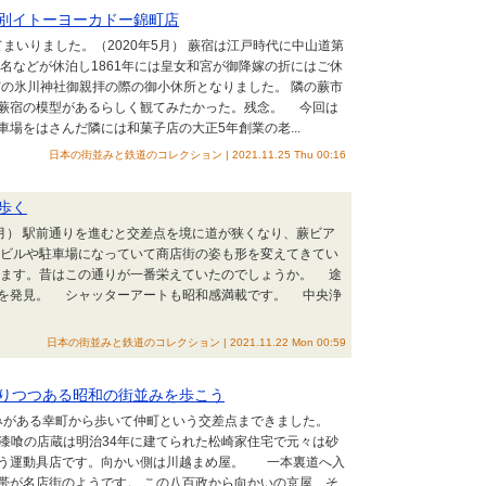
別イトーヨーカドー錦町店
いりました。（2020年5月） 蕨宿は江戸時代に中山道第
名などが休泊し1861年には皇女和宮が御降嫁の折にはご休
宮の氷川神社御親拝の際の御小休所となりました。 隣の蕨市
蕨宿の模型があるらしく観てみたかった。残念。 今回は
場をはさんだ隣には和菓子店の大正5年創業の老...
日本の街並みと鉄道のコレクション | 2021.11.25 Thu 00:16
歩く
5月） 駅前通りを進むと交差点を境に道が狭くなり、蕨ビア
いビルや駐車場になっていて商店街の姿も形を変えてきてい
ます。昔はこの通りが一番栄えていたのでしょうか。 途
を発見。 シャッターアートも昭和感満載です。 中央浄
日本の街並みと鉄道のコレクション | 2021.11.22 Mon 00:59
りつつある昭和の街並みを歩こう
がある幸町から歩いて仲町という交差点まできました。
る黒漆喰の店蔵は明治34年に建てられた松崎家住宅で元々は砂
いう運動具店です。向かい側は川越まめ屋。 一本裏道へ入
帯が名店街のようです。 この八百政から向かいの京屋、そ