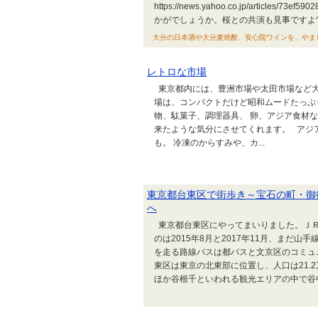
https://news.yahoo.co.jp/articles/
かがでしょうか。桜との共演も見事ですよ^
大分の日本酒や大分麦焼酎、安心院ワインを、やましろや七代目
レトロな市場
東京都内には、豊洲市場や太田市場など大
場は、コンパクトだけど昭和ムードたっぷ
物、駄菓子、調理器具、 卵、アジア食材
来たような気分にさせてくれます。 アジ
も。 冷凍のからすみや、カ...
東京都台東区で街歩き～宝石の町・御
へ
東京都台東区にやってまいりました。ＪＲ
のは2015年8月と2017年11月、まだ
を走る路線バスは都バスと文京区のコミュ
東区は東京の北東部に位置し、人口は21.
ほか谷根千といわれる観光エリアの中で谷中