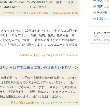
海外
(25
73ef5902828d264e5c560410756d51a0e1a70987 週末ドライブい
国内
^ JUGEMテーマ：レトロな街へ！
(28
その他
・ひろた良くんが紹介するBlog。 | 2022.04.02 Sat 11:02
(
お題
(18
きな市場を含めて 10件ほどあります。 中でもココ府中市
レンタルサーバー
りの レトロな市場。 青果、精肉、生魚、包装用品、乾
あなたのクリ
などなどなんでもござれ！ 香辛料の香りがアジアの市場に
200.71G
アのお弁当箱なんかも揃ってます こんなユニークな自販機
COFFEEYA 店主のコダワリ | 2022.03.01 Tue 09:46
徒町から日本で二番目に古い商店街とレトロゾーン
御徒町駅です。山手線と京浜東北線の停車駅です。訪れた
山手線はE231系が走っていてホームドアもない頃です。 近く
ニティバスＢ-ぐるが走っています。 今回歩いた東京都台
2万人（令和4年1月）。上野、浅草といった有名スポットの
は台東区にあります。 ほかにも上げればきり...
日本の街並みと鉄道のコレクション | 2022.02.08 Tue 00:58