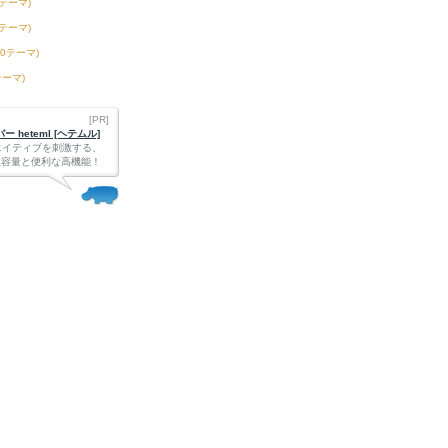
3テーマ)
6テーマ)
50テーマ)
テーマ)
[PR]
 heteml [ヘテムル]
エイティブを刺激する、
Bの大容量と便利な高機能！