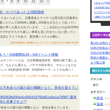
6
7
8
9
10
11
12
>
»セキュア(SS
»JUGEM I
北・かつてあった上沼田団地
»パスワード
»無料ブログ
てまいりました。 日暮里舎人ライナーは荒川区の日暮里か
システムで2008年に開業し300形を主力として走ってい
320形が早くも投入されています。 ここを訪れたのは2015年6
のですがそろそろ新しい車両も見に行きたいなと思ってい
店とライフがあり、新交通システムの駅に...
日本の街並みと鉄道のコレクション | 2022.04.27 Wed 00:03
喜ばれる和の
日本の街並み
大分の日本酒や
！GW期間4/29～5/8イベント情報
田舎の酒屋が、
 ゴールデンウィークは、大分県豊後高田市、昭和の町で楽しも
セブ島工房
ップ、ちんどん屋さん、バナナの叩き売り、マルシェなどな
イベント #北村直登 #GW JUGEMテーマ：レトロな街へ！
・ひろた良くんが紹介するBlog。 | 2022.04.17 Sun 11:40
ジャンル
旅行
０万本余りの菜の花が満開となり、見頃を迎えてい
カテゴリー
/73ef5902828d264e5c560410756d51a0e1a70987 週末
総合
(11
演も見事ですよ^^
温泉
(32
万本余りの菜の花が満開となり、見頃を迎えています。