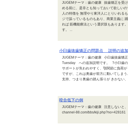
JUGEMテーマ：歯の健康 抜歯矯正を受
める前に、是非とも知っておいて欲しいの
人の特徴を 無理やり東洋人にとりいれる
ジで謳っているものもあり、商業主義に 
れば 筋機能療法という選択肢もあります
す。 ...
小臼歯抜歯矯正の問題点 説明の追
JUGEMテーマ：歯の健康 小臼歯抜歯矯正の問題点 
Tuesday への追加説明です。 ?小臼
サポートが失われやすく、顎関節に負荷が
ですが、これは奥歯が前方に動いてしまう
支持、つまり奥歯の踏ん張りが きかない、と
咬合低下の例
JUGEMテーマ：歯の健康 注意しないと、咬み
channel-88.com/bbs/kiji.php?no=428161