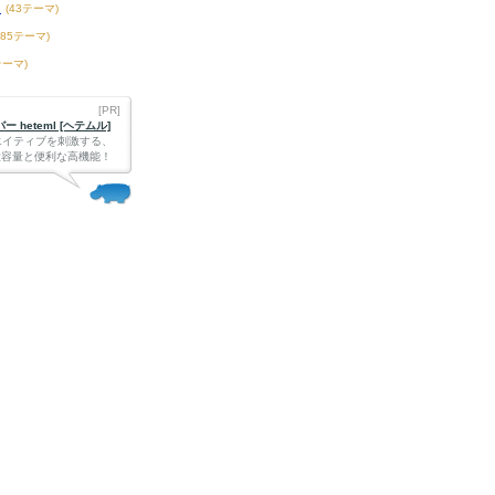
題
(43テーマ)
185テーマ)
テーマ)
[PR]
 heteml [ヘテムル]
エイティブを刺激する、
Bの大容量と便利な高機能！