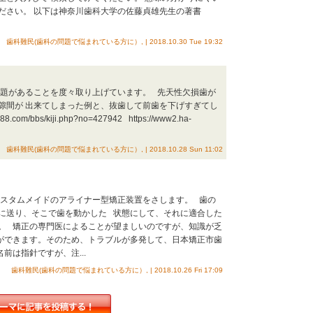
ださい。 以下は神奈川歯科大学の佐藤貞雄先生の著書
歯科難民(歯科の問題で悩まれている方に）, | 2018.10.30 Tue 19:32
問題があることを度々取り上げています。 先天性欠損歯が
隙間が 出来てしまった例と、抜歯して前歯を下げすぎてし
com/bbs/kiji.php?no=427942 https://www2.ha-
歯科難民(歯科の問題で悩まれている方に）, | 2018.10.28 Sun 11:02
カスタムメイドのアライナー型矯正装置をさします。 歯の
に送り、そこで歯を動かした 状態にして、それに適合した
。 矯正の専門医によることが望ましいのですが、知識が乏
ができます。そのため、トラブルが多発して、日本矯正市歯
前は指針ですが、注...
歯科難民(歯科の問題で悩まれている方に）, | 2018.10.26 Fri 17:09