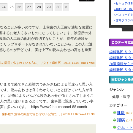
»セキュア(SS
24
25
26
27
28
29
30
>
»JUGEM I
»パスワード
»無料ブログ
題になることが多いのですが、上前歯の人工歯が適切な位置に
要するに老人くさいものになってしまいます。診療所の外
義歯の人工歯の配列が適切でないことが、長年の経験か
に リップサポートがなされていないことから、この人は適
感じるのが殆どです。実は上下の咬みあわせの高さも重要
歯科難民 リ
歯科難民 リ
の問題で悩まれている方に）リタイア歯科医 | 2018.11.08 Thu 17:58
加藤歯科から
歯科難民 リタ
と、いままで経てきた経験のつみかさねによる間違った思い入
ジャンル
らです。咬みあわせは良くわからないととぼけていた方が良
です。 治療によりだんだん咬みあわせが低くされてしまうこ
健康・医療
る人の思い違いもあるようです。 歯科医は認識していない事
カテゴリー
。 https://www2.ha-channel-88.com/b...
健康
(63
歯科難民(歯科の問題で悩まれている方に）, | 2018.11.07 Wed 12:30
闘病
(14
ジム・