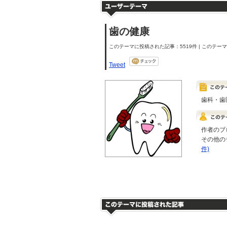
歯の健康
このテーマに投稿された記事：5519件 | このテーマの
Tweet
歯科・歯
作者のブ
その他の
件)