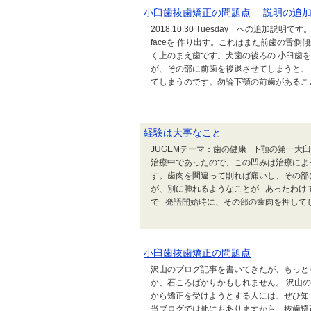
小臼歯抜歯矯正の問題点 説明の追
2018.10.30 Tuesday への追加説
faceを 作り出す。これはまた前歯の舌
く上のまえ歯です。犬歯の後ろの 小臼歯を
が、その部に前歯を後退させてしまうと、
てしまうのです。勿論下顎の前歯があること
経験は大事なこと
JUGEMテーマ：歯の健康 下顎の第一
治療中であったので、この凹みは治療によ
す。歯肉を間違って削れば痛いし、その部
が、別に腫れるようなことが あったわけ
で 発語開始時に、その部の歯肉を押してし
小臼歯抜歯矯正の問題点
沢山のブログ記事を書いてきたが、もっと
か、石ころばかりかもしれません。 沢山
から矯正を受けようとする人には、ぜひ知
当ブログでは他にもありますから、抜歯矯