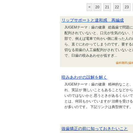
<
20
21
22
23
リップサポートと違和感 再編成
JUGEMテーマ：歯の健康 総義歯で問
配列されていないと、口元が生気のない、
部で、例えば電車で向かい側に座った人の
ら、直ぐにわかってしまうのです。要する
切なる前歯の人工歯配列がされていないと
で、臼歯の咬みあわせが低すぎ...
歯科難民(歯科
咬みあわせの誤解を解く
JUGEMテーマ：歯の健康 精神的なこ
れ、実証が 難しいこともあることなどか
いのではないかと 思うときがあるくらい
とは、何回もかいていますが 治療を受け
が多いのです。 下記リンクは典型例です。実に多いのです
抜歯矯正の前に知っておきたいこと