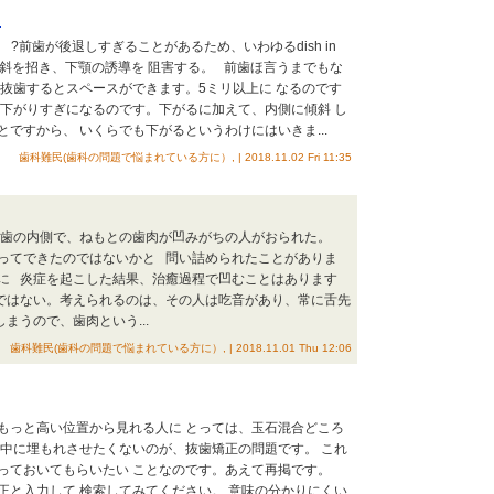
加
明です。 ?前歯が後退しすぎることがあるため、いわゆるdish in
側傾斜を招き、下顎の誘導を 阻害する。 前歯ほ言うまでもな
抜歯するとスペースができます。5ミリ以上に なるのです
 下がりすぎになるのです。下がるに加えて、内側に傾斜 し
ですから、 いくらでも下がるというわけにはいきま...
歯科難民(歯科の問題で悩まれている方に）, | 2018.11.02 Fri 11:35
大臼歯の内側で、ねもとの歯肉が凹みがちの人がおられた。
ってできたのではないかと 問い詰められたことがありま
に 炎症を起こした結果、治癒過程で凹むことはあります
ではない。考えられるのは、その人は吃音があり、常に舌先
まうので、歯肉という...
歯科難民(歯科の問題で悩まれている方に）, | 2018.11.01 Thu 12:06
もっと高い位置から見れる人に とっては、玉石混合どころ
の中に埋もれさせたくないのが、抜歯矯正の問題です。 これ
っておいてもらいたい ことなのです。あえて再掲です。
正と入力して 検索してみてください。 意味の分かりにくい