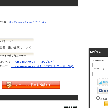
URL:
https://jugem.jp/theme/c211/1846/
医者、歯の健康について
JUGEM ID
ログへ：
「horse-mackere」さんのブログ
テーマ：
「horse-mackere」さんが作成したテーマ一覧(1
パスワード
次回か