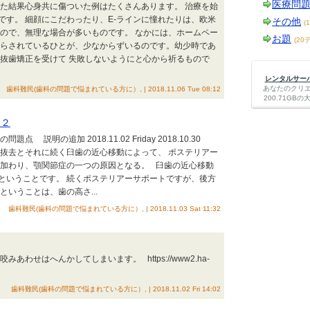
医療問
けた結果心身共に傷ついた例はたくさんあります。 治療を始
です。 細顔にこだわったり、E-ラインに憧れたりは、欧米
その他
(
もので、無理な場合が多いものです。 なかには、ホームペー
お題
(20
踊らされているひとが、少なからずいるのです。幼少時であ
。抜歯矯正を受けて 失敗しないようにと心から祈るもので
レンタルサーバー
あなたのクリ
歯科難民(歯科の問題で悩まれている方に）, | 2018.11.06 Tue 08:12
200.71G
加２
説明の追加 2018.11.02 Friday 2018.10.30
歯の抜去とそれに続く臼歯の近心移動によって、 ポステリアー
 加わり、顎関節症の一つの原因となる。 臼歯の近心移動
ということです。 続くポステリアーサポートですが、後方
いうことは、歯の高さ...
歯科難民(歯科の問題で悩まれている方に）, | 2018.11.03 Sat 11:32
あわせはへんかしてしまいます。 https://www2.ha-
歯科難民(歯科の問題で悩まれている方に）, | 2018.11.02 Fri 14:02