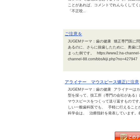
ことがあれば、コメントでれんらくしてく
「不正咬...
ご注意を
JUGEMテーマ：歯の健康 矯正専門医に
あるのに、さらに抜歯したために、奥歯に
まった例です。 https://www2.ha-channel-88.
channel-88.com/bbs/kiji.php?no=427947
アライナー マウスピース矯正に注意
JUGEMテーマ：歯の健康 アライナーは
型を採って、技工所（専門の会社がある）
マウスピースをつくって送り返すものです
しい一般歯科医でも、 手軽に行えること
科学会は、 治療指針を発表しています。名