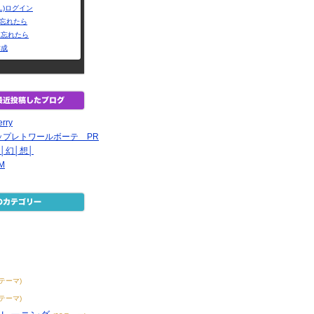
L)ログイン
Dを忘れたら
を忘れたら
作成
rry
ップレトワールボーテ PR
│幻│想│
EM
7テーマ)
7テーマ)