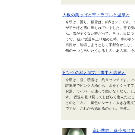
大根の葉っぱと車トラブルと温泉と
今朝は、曇り。積雪は、約5センチです。
が半分ほど雪に埋もれていました。雪で覆
ん。雪が全くない時だって、そう。目につ
うで。 緩い坂道を上り始めた時、車のボ
男性が。運転しようとして不都合が生じ、
句の一つも言いたくなるもの。あの車、今..
ピンクの桶と電気工事中と温泉と
今朝は、雪。積雪は、約５センチです。 
駐車場でピンクの桶から、水をすくってフ
お湯。ワイパーが凍って動かなくなり、と
す。 坂道を登り切ってしばらく進んだと
さのところに、黄色いシートに大きな黒文
ですが、これから始めるのかも。突然...
寒い季節。緑茶風呂で