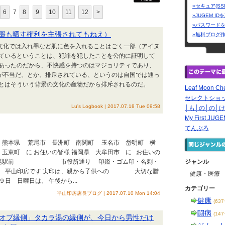
»セキュア(SS
6
7
8
9
10
11
12
>
»JUGEM I
»パスワード
墨も晒す権利を主張されてもねえ）
»無料ブログ
の文化では入れ墨など肌に色を入れることはごく一部（アイヌ
ているということは、犯罪を犯したことを公的に証明して
あったのだから、不快感を持つのはマジョリティであり、
が不当だ、とか、排斥されている、というのは自国では通っ
墨とはそういう背景の文化の産物だから排斥されるのだ。
Leaf Moon Che
セレクトショ
Lu's Logbook | 2017.07.18 Tue 09:58
│も│の│の│け
My First JUG
てんぶろ
呂 熊本県 荒尾市 長洲町 南関町 玉名市 岱明町 横
玉東町 に お住いの皆様 福岡県 大牟田市 に お住いの
 荒尾駅前 市役所通り 印鑑・ゴム印・名刺・
ジャンル
店 平山印房です 実印は、親から子供への 大切な贈
健康・医療
日曜日は、 午後から...
カテゴリー
平山印房店長ブログ | 2017.07.10 Mon 14:04
健康
(63
闘病
(14
グオブ縁側」タカラ湯の縁側が、今日から男性だけ