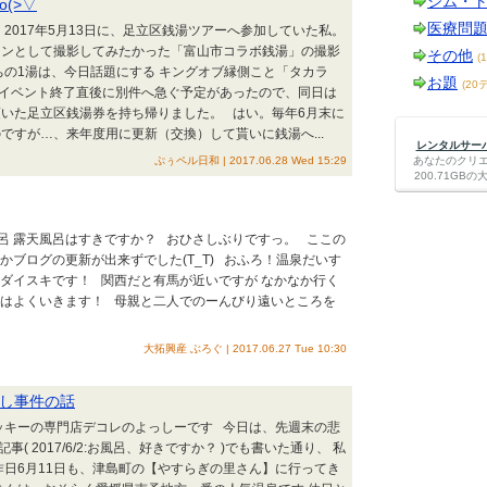
ジム・
(>▽
医療問
 2017年5月13日に、足立区銭湯ツアーへ参加していた私。
ァンとして撮影してみたかった「富山市コラボ銭湯」の撮影
その他
(
ちの1湯は、今日話題にする キングオブ縁側こと「タカラ
お題
(20
はイベント終了直後に別件へ急ぐ予定があったので、同日は
いた足立区銭湯券を持ち帰りました。 はい。毎年6月末に
ですが…、来年度用に更新（交換）して貰いに銭湯へ...
レンタルサーバー
ぷぅペル日和 | 2017.06.28 Wed 15:29
あなたのクリ
200.71G
風呂 露天風呂はすきですか？ おひさしぶりですっ。 ここの
かブログの更新が出来ずでした(T_T) おふろ！温泉だいす
のダイスキです！ 関西だと有馬が近いですが なかなか行く
にはよくいきます！ 母親と二人でのーんびり遠いところを
大拓興産 ぶろぐ | 2017.06.27 Tue 10:30
し事件の話
ッキーの専門店デコレのよっしーです 今日は、先週末の悲
( 2017/6/2:お風呂、好きですか？ )でも書いた通り、 私
昨日6月11日も、津島町の【やすらぎの里さん】に行ってき