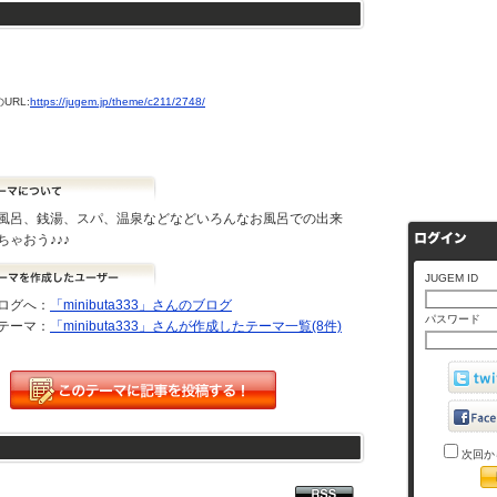
URL:
https://jugem.jp/theme/c211/2748/
風呂、銭湯、スパ、温泉などなどいろんなお風呂での出来
ちゃおう♪♪♪
JUGEM ID
ログへ：
「minibuta333」さんのブログ
パスワード
テーマ：
「minibuta333」さんが作成したテーマ一覧(8件)
次回か