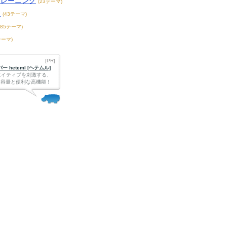
トレーニング
(23テーマ)
題
(43テーマ)
185テーマ)
テーマ)
[PR]
 heteml [ヘテムル]
エイティブを刺激する、
Bの大容量と便利な高機能！