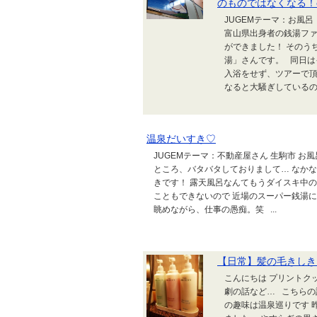
のものではなくなる！o
JUGEMテーマ：お風呂
富山県出身者の銭湯フ
ができました！ そのう
湯」さんです。 同日
入浴をせず、ツアーで頂
なると大騒ぎしているの
温泉だいすき♡
JUGEMテーマ：不動産屋さん 生駒市 お
ところ、バタバタしておりまして… なかな
きです！ 露天風呂なんてもうダイスキ中
こともできないので 近場のスーパー銭湯
眺めながら、仕事の愚痴。笑 ...
【日常】髪の毛きしき
こんにちは プリントク
劇の話など… こちらの記事
の趣味は温泉巡りです 