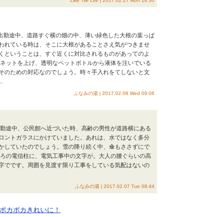
Like Tile Life | 2017.02.27 Mon 14:30
 出勤途中、道路すぐ横の畑の中、薄い緑色した大根の葉っぱ
われている時は、そこに大根があることさえ気がつきませ
くということは、すぐ近くに対比されるものがあってのよ
ンネットを上げ、透明なペットボトルから液体を注いでいる
そのための対応なのでしょう。時々手入れをてしないと文
.
ふなみの湯 | 2017.02.08 Wed 09:06
出勤途中、公民館へ近づいた時、高齢の男性が道路横にある
ロントガラスにかけていました。あれは、水ではなく多分
かしていたのでしょう。雪の降り続く中、傘もささずにで
ころの電信柱に、電気工事中の文字が。大人の腰ぐらいの高
字でです。周囲を見渡す限り工事をしている気配はないの
ふなみの湯 | 2017.02.07 Tue 08:44
ポカポカきれいに！