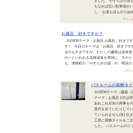
ました。 やすらぎの里
もなれば広い駐車場が
し、 お湯もほんのりぬめ
プリント
お風呂、好きですか？
JUGEMテーマ：お風呂 お風呂、好きで
す！ 今日のテーマは「お風呂、好きです
るのもすきですが、わたしの趣味は温泉巡
の一といわれる道後温泉を筆頭に、大小た
も、津島町の「やすらぎの湯」や、明浜の「
プリン
バスルームの装飾タイ
JUGEMテーマ：建築・
テーマ：お風呂 2月は
あれこれ月末の用事を片
賞式を見ていたりしてい
ていられません(笑) 
工房に装飾タイルをご
した。 バスルームのリフォ