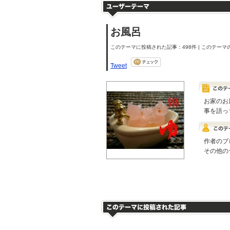
お風呂
このテーマに投稿された記事：498件 | このテーマの
Tweet
お家のお
事を語っ
作者のブ
その他の