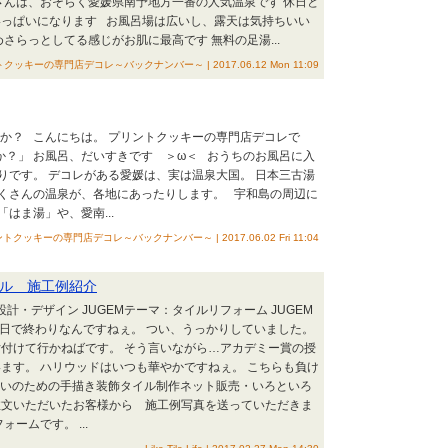
さんは、おそらく愛媛県南予地方一番の人気温泉です 休日と
いっぱいになります お風呂場は広いし、露天は気持ちいい
さらっとしてる感じがお肌に最高です 無料の足湯...
クッキーの専門店デコレ～バックナンバー～ | 2017.06.12 Mon 11:09
すか？ こんにちは。 プリントクッキーの専門店デコレで
か？」 お風呂、だいすきです ＞ω＜ おうちのお風呂に入
りです。 デコレがある愛媛は、実は温泉大国。 日本三古湯
くさんの温泉が、各地にあったりします。 宇和島の周辺に
はま湯」や、愛南...
トクッキーの専門店デコレ～バックナンバー～ | 2017.06.02 Fri 11:04
ル 施工例紹介
設計・デザイン JUGEMテーマ：タイルリフォーム JUGEM
明日で終わりなんですねぇ。 つい、うっかりしていました。
付けて行かねばです。 そう言いながら…アカデミー賞の授
ます。 ハリウッドはいつも華やかですねぇ。 こちらも負け
住まいのための手描き装飾タイル制作ネット販売・いろといろ
注文いただいたお客様から 施工例写真を送っていただきま
ームです。 ...