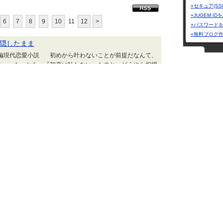
»セキュア(SS
»JUGEM I
6
7
8
9
10
11
12
>
»パスワード
»無料ブログ
隠したまま
短編現代恋愛小説 初めから叶わないことが前提だなんて、
だ。 もっとも、『初恋は叶わない』ものと、どうやら相場
が。 そもそも恋する相手を自分で選べるなら、これまでに
ともなかっただろうに。 人生なんて、本当、自分では儘
MY Free Roo
なものだ。 初めて会ったのは……俺がまだ小学生の時、
向日葵の笑顔
惑うばかりだった気がするな。家の中に見知らぬ女の人がい
rainy day
story place
キング～シーン＆シチュ妄想してみた。～ | 2018.11.09 Fri 23:13
で、君と
ジャンル
編現代恋愛小説 ねぇ、知ってる？ 夏目漱石は「I love
創作
すね」って訳したんだって。 すっごいナナメ上をカッ飛ん
カテゴリー
な訳だよね。 でも、何となく分かる気がするな。 君のこ
同人誌
、日常の中でフツウに口にするには、あまりにも気恥ずかし
(
。 だから、こんな風に日常にありふれた言葉で、さりげな
詩・詞
(
が伝わればいいなって思うよ。 「日が暮れるの、早くなっ
小説
(61