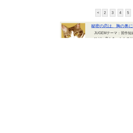
<
2
3
4
5
秘密の恋は、胸の奥に
JUGEMテーマ：習作
ひどい恋もあったもの
は決まっているらしい
こんな苦労を味わうこ
(まま)ならない、厄介
か。 最初は確か、戸
る違和感に。 ...
言ノ葉スクラップ・ブッ
愛にあふれたこの世界
JUGEMテーマ：習作短
you」を「月が綺麗で
だ、アクロバティック
とを愛してる、なんて
くて重たい言葉だもん
く、自然に、君への好意
たね。もう、冬なん...