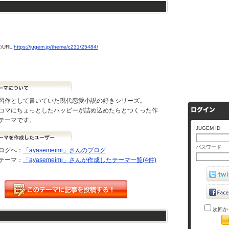
URL:
https://jugem.jp/theme/c231/25484/
習作として書いていた現代恋愛小説の好きシリーズ。
コマにちょっとしたハッピーが詰め込めたらとつくった作
テーマです。
JUGEM ID
パスワード
ログへ：
「ayasemeimi」さんのブログ
テーマ：
「ayasemeimi」さんが作成したテーマ一覧(4件)
次回か