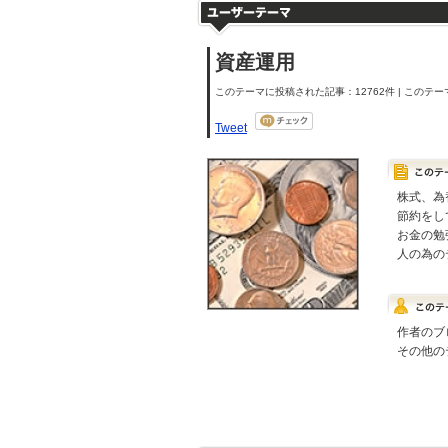
資産運用
このテーマに投稿された記事：12762件 | このテーマ
Tweet
株式、為
節約をし
お金の勉
人の為の
作者のブ
その他の