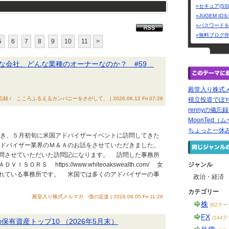
»セキュア(SS
»JUGEM I
»パスワード
»無料ブログ
5
6
7
8
9
10
11
>
な会社、どんな業種のオーナーなのか？ #59
殿堂入り株式
忘録 / こころふるえるカンパニーをさがして、 | 2026.06.12 Fri 07:26
積立投資でぼ
rennyの備忘
MoonTed（ム
ちょっと一休
き、５月初旬に米国アドバイザーイベントに訪問してきた
ドバイザー業界のＭ＆Ａのお話をさせていただきました。
問させていただいた訪問記になります。 訪問した事務所
Ｓ https://www.whiteoakswealth.com/ 女
ジャンル
れている事務所です。 米国では多くのアドバイザーの事
政治・経済
カテゴリー
殿堂入り株式メルマガ 億の近道 | 2026.06.05 Fri 11:26
株
(62テー
FX
(144
保有資産トップ10 （2026年5月末）