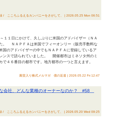
録 / こころふるえるカンパニーをさがして、 | 2026.05.25 Mon 06:51
～１１日にかけて、久しぶりに米国のアドバイザー（ＮＡ
た。 ＮＡＰＦＡは米国でフィーオンリー（販売手数料な
米国のアドバイザーの中でもＮＡＰＦＡに登録しているア
レンスで語られていました。 開催都市はミネソタ州のミ
リカで４６番目の都市です。地方都市の一つと言えます。
殿堂入り株式メルマガ 億の近道 | 2026.05.22 Fri 12:47
な会社、どんな業種のオーナーなのか？ #58
録 / こころふるえるカンパニーをさがして、 | 2026.05.20 Wed 09:25