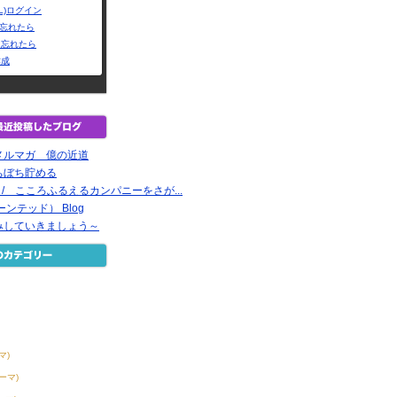
L)ログイン
Dを忘れたら
を忘れたら
作成
メルマガ 億の近道
ちぼち貯める
録 / こころふるえるカンパニーをさが...
ーンテッド） Blog
みしていきましょう～
マ)
テーマ)