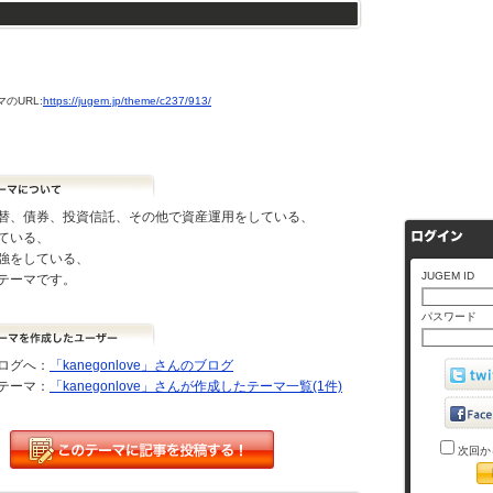
のURL:
https://jugem.jp/theme/c237/913/
替、債券、投資信託、その他で資産運用をしている、
ている、
強をしている、
JUGEM ID
テーマです。
パスワード
ログへ：
「kanegonlove」さんのブログ
テーマ：
「kanegonlove」さんが作成したテーマ一覧(1件)
次回か