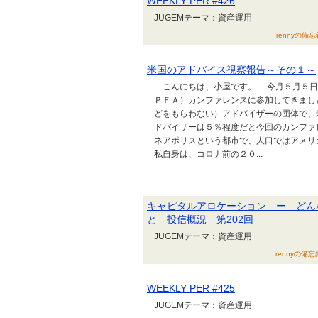
WEEKLY PER #426
JUGEMテーマ：資産運用
rennyの備忘
米国のアドバイス視察報告～その１～
こんにちは、小屋です。 今月５月５日
ＰＦＡ）カンファレンスに参加してきまし
どをもらわない）アドバイザーの団体で、
ドバイザーは５％程度だと今回のカンファ
ネアポリスという都市で、人口ではアメ
私自身は、コロナ前の２０...
キャピタルアロケーション ー どん
と 投信概況 第202回
JUGEMテーマ：資産運用
rennyの備忘
WEEKLY PER #425
JUGEMテーマ：資産運用