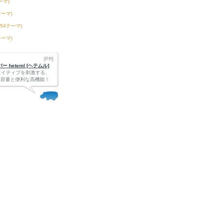
ーマ)
テーマ)
254テーマ)
テーマ)
[PR]
 heteml [ヘテムル]
エイティブを刺激する、
Bの大容量と便利な高機能！