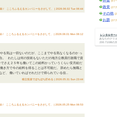
外貨
(6テ
政党
(27
録 / こころふるえるカンパニーをさがして、 | 2026.06.02 Tue 06:44
その他
(
お題
(37
録 / こころふるえるカンパニーをさがして、 | 2026.06.01 Mon 06:12
レンタルサーバー
あなたのクリ
200.71G
のやる気は一切ないのだが、ここまでやる気なくなるのか っ
合。 わたしは何の技術もないただの地方公務員行政職で資
 今でさえ２５年も働いてこの給料かっていうくらい安月給だ
と働き方で今の給料を得ることは不可能だ。 辞めたら無職と
ど、 働いていればそれだけで得られている信...
積立投資でぼちぼち貯める | 2026.05.31 Sun 23:44
録 / こころふるえるカンパニーをさがして、 | 2026.05.25 Mon 06:53