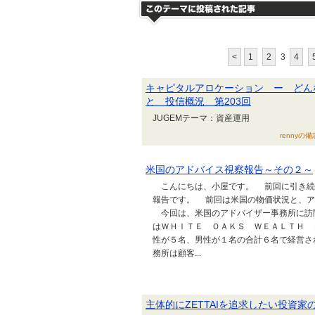
<
1
2
3
4
キャピタルアロケーション ー どん
と 投信概況 第203回
JUGEMテーマ：資産運用
rennyの備
米国のアドバイス視察報告～その２～
こんにちは、小屋です。 前回に引き続
報告です。 前回は米国の物価状況と、ア
今回は、米国のアドバイザー事務所に訪
はＷＨＩＴＥ ＯＡＫＳ ＷＥＡＬＴＨ ＡＤＶＩＳＯＲ
性が５名、男性が１名の合計６名で経営さ
務所は顧客...
主体的にZETTAIを追求したい投資家の